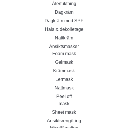
Återfuktning
Dagkräm
Dagkräm med SPF
Hals & dekolletage
Nattkräm
Ansiktsmasker
Foam mask
Gelmask
Krämmask
Lermask
Nattmask
Peel off
mask
Sheet mask
Ansiktsrengöring
Micellärvatten