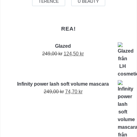
TERENCE
U BEAUTY
REA!
Glazed
Det
Det
249,00
kr
124,50
kr
ursprungliga
nuvarande
priset
priset
var:
är:
Infinity power lash soft volume mascara
249,00 kr.
124,50 kr.
Det
Det
249,00
kr
74,70
kr
ursprungliga
nuvarande
priset
priset
var:
är:
249,00 kr.
74,70 kr.