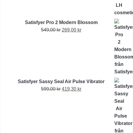
Satisfyer Pro 2 Modern Blossom
Det
Det
549,00
kr
269,00
kr
ursprungliga
nuvarande
priset
priset
var:
är:
549,00 kr.
269,00 kr.
Satisfyer Sassy Seal Air Pulse Vibrator
Det
Det
599,00
kr
419,30
kr
ursprungliga
nuvarande
priset
priset
var:
är:
599,00 kr.
419,30 kr.