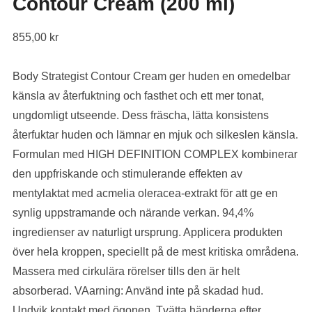
Contour Cream (200 ml)
855,00
kr
Body Strategist Contour Cream ger huden en omedelbar
känsla av återfuktning och fasthet och ett mer tonat,
ungdomligt utseende. Dess fräscha, lätta konsistens
återfuktar huden och lämnar en mjuk och silkeslen känsla.
Formulan med HIGH DEFINITION COMPLEX kombinerar
den uppfriskande och stimulerande effekten av
mentylaktat med acmelia oleracea-extrakt för att ge en
synlig uppstramande och närande verkan. 94,4%
ingredienser av naturligt ursprung. Applicera produkten
över hela kroppen, speciellt på de mest kritiska områdena.
Massera med cirkulära rörelser tills den är helt
absorberad. VAarning: Använd inte på skadad hud.
Undvik kontakt med ögonen. Tvätta händerna efter