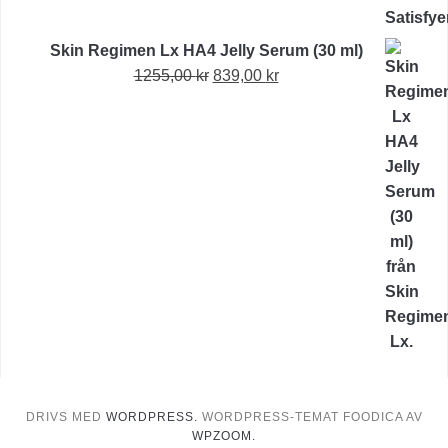
Skin Regimen Lx HA4 Jelly Serum (30 ml)
Det
Det
1255,00
kr
839,00
kr
ursprungliga
nuvarande
priset
priset
var:
är:
1255,00 kr.
839,00 kr.
DRIVS MED
WORDPRESS.
WORDPRESS-TEMAT FOODICA AV
WPZOOM.