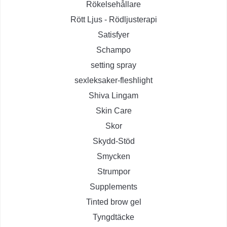
Rökelsehållare
Rött Ljus - Rödljusterapi
Satisfyer
Schampo
setting spray
sexleksaker-fleshlight
Shiva Lingam
Skin Care
Skor
Skydd-Stöd
Smycken
Strumpor
Supplements
Tinted brow gel
Tyngdtäcke