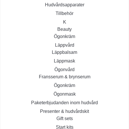
Hudvårdsapparater
Tillbehör
K
Beauty
Ögonkräm
Läppvård
Läppbalsam
Läppmask
Ögonvård
Fransserum & brynserum
Ögonkräm
Ögonmask
Paketerbjudanden inom hudvård
Presenter & hudvårdskit
Gift sets
Start kits