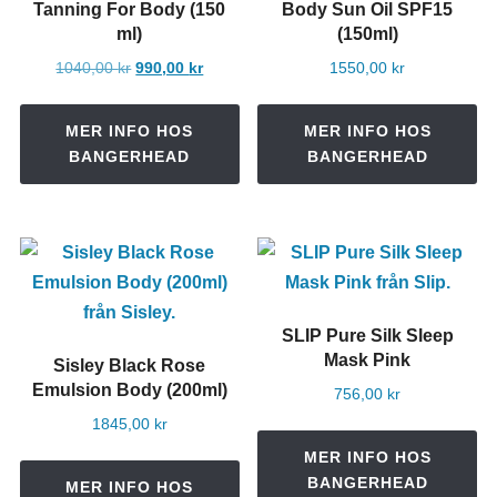
Tanning For Body (150
Body Sun Oil SPF15
ml)
(150ml)
Det
Det
1040,00
kr
990,00
kr
1550,00
kr
ursprungliga
nuvarande
priset
priset
MER INFO HOS
MER INFO HOS
var:
är:
BANGERHEAD
BANGERHEAD
1040,00 kr.
990,00 kr.
SLIP Pure Silk Sleep
Mask Pink
Sisley Black Rose
Emulsion Body (200ml)
756,00
kr
1845,00
kr
MER INFO HOS
BANGERHEAD
MER INFO HOS