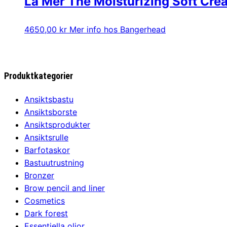
La Mer The Moisturizing Soft Cre
4650,00
kr
Mer info hos Bangerhead
Produktkategorier
Ansiktsbastu
Ansiktsborste
Ansiktsprodukter
Ansiktsrulle
Barfotaskor
Bastuutrustning
Bronzer
Brow pencil and liner
Cosmetics
Dark forest
Essentiella oljor