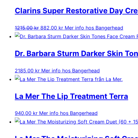
Clarins Super Restorative Day Cr
Det
Det
1215,00
kr
882,00
kr
Mer info hos Bangerhead
ursprungliga
nuvarande
priset
priset
Dr. Barbara Sturm Darker Skin To
var:
är:
1215,00 kr.
882,00 kr.
2185,00
kr
Mer info hos Bangerhead
La Mer The Lip Treatment Terra
940,00
kr
Mer info hos Bangerhead