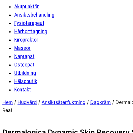
Akupunktör
Ansiktsbehandling
Fysioterapeut
Hårborttagning
Kiropraktor
Massör
Naprapat
Osteopat
Utbildning
Hälsobutik
Kontakt
Hem
/
Hudvård
/
Ansiktsåterfuktning
/
Dagkräm
/ Dermal
Rea!
Dermalogica Dynamic Skin Recovery 