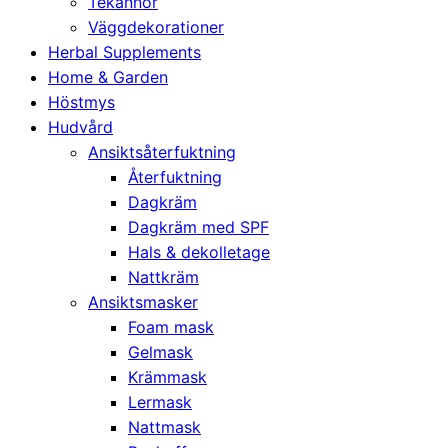
Tekannor
Väggdekorationer
Herbal Supplements
Home & Garden
Höstmys
Hudvård
Ansiktsåterfuktning
Återfuktning
Dagkräm
Dagkräm med SPF
Hals & dekolletage
Nattkräm
Ansiktsmasker
Foam mask
Gelmask
Krämmask
Lermask
Nattmask