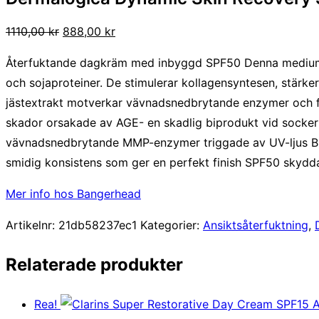
Det
Det
1110,00
kr
888,00
kr
ursprungliga
nuvarande
Återfuktande dagkräm med inbyggd SPF50 Denna mediumlä
priset
priset
och sojaproteiner. De stimulerar kollagensyntesen, stärker
var:
är:
jästextrakt motverkar vävnadsnedbrytande enzymer och för
1110,00 kr.
888,00 kr.
skador orsakade av AGE- en skadlig biprodukt vid sockerp
vävnadsnedbrytande MMP-enzymer triggade av UV-ljus Bidra
smidig konsistens som ger en perfekt finish SPF50 skydd
Mer info hos Bangerhead
Artikelnr:
21db58237ec1
Kategorier:
Ansiktsåterfuktning
,
Relaterade produkter
Rea!