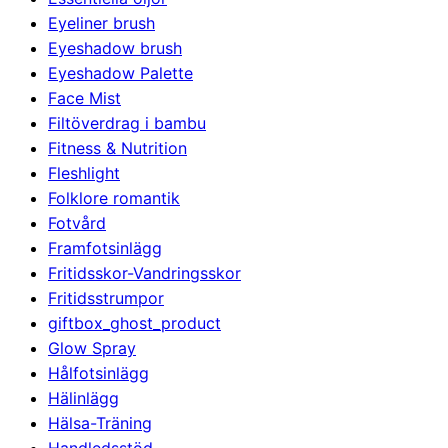
Eyeliner brush
Eyeshadow brush
Eyeshadow Palette
Face Mist
Filtöverdrag i bambu
Fitness & Nutrition
Fleshlight
Folklore romantik
Fotvård
Framfotsinlägg
Fritidsskor-Vandringsskor
Fritidsstrumpor
giftbox_ghost_product
Glow Spray
Hålfotsinlägg
Hälinlägg
Hälsa-Träning