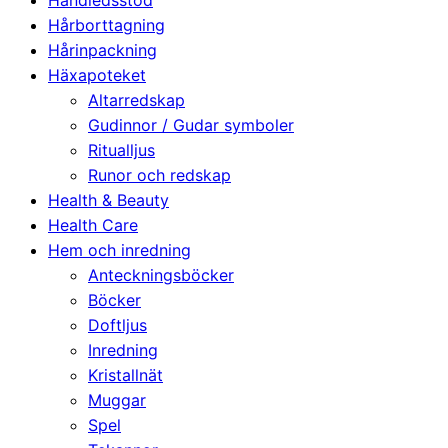
Handledsstöd
Hårborttagning
Hårinpackning
Häxapoteket
Altarredskap
Gudinnor / Gudar symboler
Ritualljus
Runor och redskap
Health & Beauty
Health Care
Hem och inredning
Anteckningsböcker
Böcker
Doftljus
Inredning
Kristallnät
Muggar
Spel