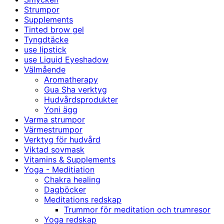
Strumpor
Supplements
Tinted brow gel
Tyngdtäcke
use lipstick
use Liquid Eyeshadow
Välmående
Aromatherapy
Gua Sha verktyg
Hudvårdsprodukter
Yoni ägg
Varma strumpor
Värmestrumpor
Verktyg för hudvård
Viktad sovmask
Vitamins & Supplements
Yoga - Meditiation
Chakra healing
Dagböcker
Meditations redskap
Trummor för meditation och trumresor
Yoga redskap