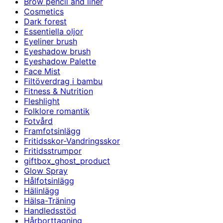
Brow pencil and liner
Cosmetics
Dark forest
Essentiella oljor
Eyeliner brush
Eyeshadow brush
Eyeshadow Palette
Face Mist
Filtöverdrag i bambu
Fitness & Nutrition
Fleshlight
Folklore romantik
Fotvård
Framfotsinlägg
Fritidsskor-Vandringsskor
Fritidsstrumpor
giftbox_ghost_product
Glow Spray
Hålfotsinlägg
Hälinlägg
Hälsa-Träning
Handledsstöd
Hårborttagning