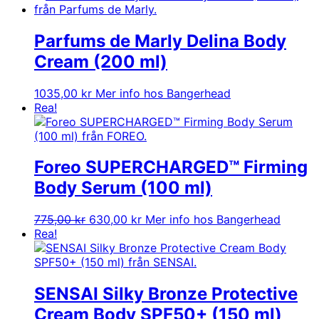
Parfums de Marly Delina Body
Cream (200 ml)
1035,00
kr
Mer info hos Bangerhead
Rea!
Foreo SUPERCHARGED™ Firming
Body Serum (100 ml)
Det
Det
775,00
kr
630,00
kr
Mer info hos Bangerhead
ursprungliga
nuvarande
Rea!
priset
priset
var:
är:
775,00 kr.
630,00 kr.
SENSAI Silky Bronze Protective
Cream Body SPF50+ (150 ml)