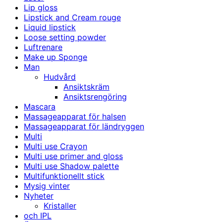
Lip gloss
Lipstick and Cream rouge
Liquid lipstick
Loose setting powder
Luftrenare
Make up Sponge
Man
Hudvård
Ansiktskräm
Ansiktsrengöring
Mascara
Massageapparat för halsen
Massageapparat för ländryggen
Multi
Multi use Crayon
Multi use primer and gloss
Multi use Shadow palette
Multifunktionellt stick
Mysig vinter
Nyheter
Kristaller
och IPL