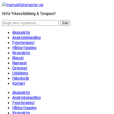
Hitta Yrkesutbildning & Terapeut!
Akupunktör
Ansiktsbehandling
Fysioterapeut
Hårborttagning
Kiropraktor
Massör
Naprapat
Osteopat
Utbildning
Hälsobutik
Kontakt
Akupunktör
Ansiktsbehandling
Fysioterapeut
Hårborttagning
Kiropraktor