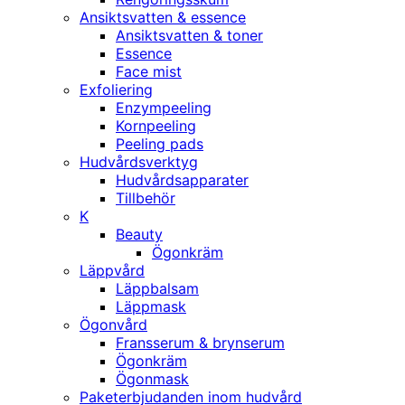
Ansiktsvatten & essence
Ansiktsvatten & toner
Essence
Face mist
Exfoliering
Enzympeeling
Kornpeeling
Peeling pads
Hudvårdsverktyg
Hudvårdsapparater
Tillbehör
K
Beauty
Ögonkräm
Läppvård
Läppbalsam
Läppmask
Ögonvård
Fransserum & brynserum
Ögonkräm
Ögonmask
Paketerbjudanden inom hudvård