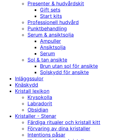
Presenter & hudvårdskit
Gift sets
Start kits
Professionell hudvård
Punktbehandling
Serum & ansiktsolja
Ampuller
Ansiktsolja
Serum
Sol & tan ansikte
Brun utan sol för ansikte
Solskydd för ansikte
Inläggssulor
Knäskydd
Kristall lexikon
Krysokolla
Labradorit
Obsidian
Kristaller - Stenar
Färdiga ritualer och kristall kitt
Förvaring av dina kristaller
Intentions påsar