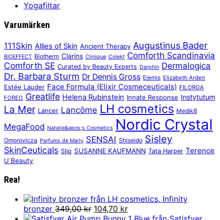
Yogafiltar
Varumärken
Augustinus Bader
111Skin
Allies of Skin
Ancient Therapy
Comforth Scandinavia
Clarins
Biotherm
BIOEFFECT
Clinique
Colekt
Comforth SE
Dermalogica
Curated by Beauty Experts
Darphin
Dr. Barbara Sturm
Dr Dennis Gross
Elemis
Elizabeth Arden
Face Formula (Elixir Cosmeceuticals)
Estée Lauder
FILORGA
Greatlife
Helena Rubinstein
Instytutum
Innate Response
FOREO
LH cosmetics
La Mer
Lancôme
Lancer
Medik8
Nordic Crystal
MegaFood
Natalie&apos;s Cosmetics
Sisley
SENSAI
Omorovicza
Shiseido
Parfums de Marly
SkinCeuticals
Terence
SUSANNE KAUFMANN
Slip
Tata Harper
U Beauty
Rea!
Infinity
Det
Det
bronzer
349,00
kr
104,70
kr
ursprungliga
nuvarande