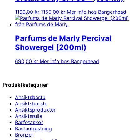
Det
Det
1190,00
kr
1150,00
kr
Mer info hos Bangerhead
ursprungliga
nuvarande
priset
priset
var:
är:
1190,00 kr.
1150,00 kr.
Parfums de Marly Percival
Showergel (200ml)
690,00
kr
Mer info hos Bangerhead
Produktkategorier
Ansiktsbastu
Ansiktsborste
Ansiktsprodukter
Ansiktsrulle
Barfotaskor
Bastuutrustning
Bronzer