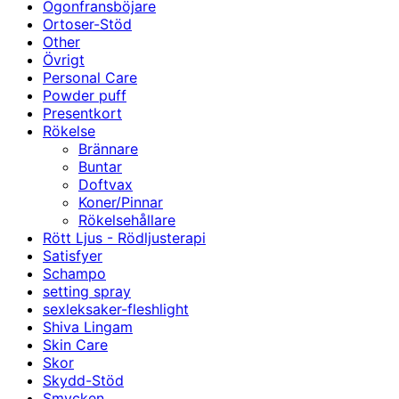
Ögonfransböjare
Ortoser-Stöd
Other
Övrigt
Personal Care
Powder puff
Presentkort
Rökelse
Brännare
Buntar
Doftvax
Koner/Pinnar
Rökelsehållare
Rött Ljus - Rödljusterapi
Satisfyer
Schampo
setting spray
sexleksaker-fleshlight
Shiva Lingam
Skin Care
Skor
Skydd-Stöd
Smycken