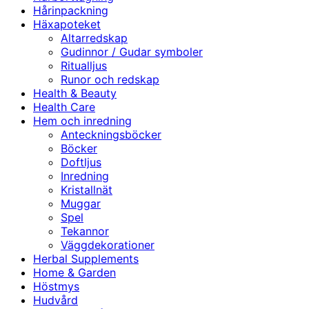
Hårinpackning
Häxapoteket
Altarredskap
Gudinnor / Gudar symboler
Ritualljus
Runor och redskap
Health & Beauty
Health Care
Hem och inredning
Anteckningsböcker
Böcker
Doftljus
Inredning
Kristallnät
Muggar
Spel
Tekannor
Väggdekorationer
Herbal Supplements
Home & Garden
Höstmys
Hudvård