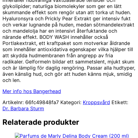
glykolipider; naturliga biomolekyler som ger en lätt
skummande effekt som rengör utan att torka ut huden.
Hyaluronsyra och Prickly Pear Extrakt ger intensiv fukt
och verkar lugnande på huden, medan sötmandelextrakt
och mandelolja har en intensivt återfuktande och
närande effekt. BODY WASH innehåller också
Portlakextrakt, ett kraftpaket som motverkar åldrande
som innehåller antioxidativa egenskaper vilka hjälper till
att skydda hudmembranen från angrepp av fria
radikaler. Gelformeln bildar ett sammetslent, mjukt skum
och är lämplig för daglig rengöring. Passar alla hudtyper,
även känslig hud, och gör att huden känns mjuk, smidig
och len.
Mer info hos Bangerhead
Artikelnr:
66fc49848fa7
Kategori:
Kroppsvård
Etikett:
Dr. Barbara Sturm
Relaterade produkter