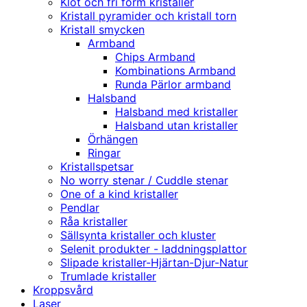
Klot och fri form kristaller
Kristall pyramider och kristall torn
Kristall smycken
Armband
Chips Armband
Kombinations Armband
Runda Pärlor armband
Halsband
Halsband med kristaller
Halsband utan kristaller
Örhängen
Ringar
Kristallspetsar
No worry stenar / Cuddle stenar
One of a kind kristaller
Pendlar
Råa kristaller
Sällsynta kristaller och kluster
Selenit produkter - laddningsplattor
Slipade kristaller-Hjärtan-Djur-Natur
Trumlade kristaller
Kroppsvård
Laser