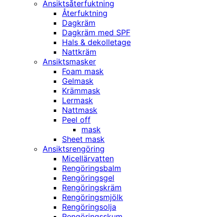
Ansiktsåterfuktning
Återfuktning
Dagkräm
Dagkräm med SPF
Hals & dekolletage
Nattkräm
Ansiktsmasker
Foam mask
Gelmask
Krämmask
Lermask
Nattmask
Peel off
mask
Sheet mask
Ansiktsrengöring
Micellärvatten
Rengöringsbalm
Rengöringsgel
Rengöringskräm
Rengöringsmjölk
Rengöringsolja
Rengöringsskum