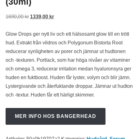
(30ml)
Det
Det
1690,00
kr
1339,00
kr
ursprungliga
nuvarande
priset
priset
Glow Drops ger nytt liv och ett hälsosamt glow till en trött
var:
är:
hud. Extrakt från vildros och Polygonum Bistorta Root
1690,00 kr.
1339,00 kr.
reducerar synligheten av porer och jämnar ut hudtonen
och -texturen. Portlack, som har höga nivåer av vitaminer
och omega 3, reducerar irritation medan hyaluronsyra ger
huden en fuktboost. Huden får lyster, volym och blir jämn.
Lystergivande och återfuktande droppar. Jämnar ut hudton
och -textur. Huden får ett härligt skimmer.
MER INFO HOS BANGERHEAD
Artikelnr:
50a0b19707a2
Kategorier:
Hudvård
,
Serum
,