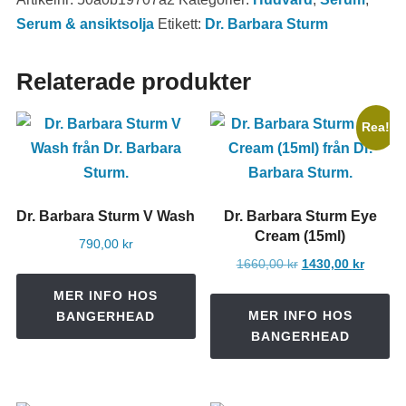
Serum & ansiktsolja
Etikett:
Dr. Barbara Sturm
Relaterade produkter
Rea!
Dr. Barbara Sturm V Wash
Dr. Barbara Sturm Eye
Cream (15ml)
790,00
kr
Det
Det
1660,00
kr
1430,00
kr
ursprungliga
nuvara
MER INFO HOS
priset
priset
MER INFO HOS
BANGERHEAD
var:
är:
BANGERHEAD
1660,00 kr.
1430,00