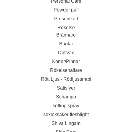
Personal Care
Powder puff
Presentkort
Rökelse
Brännare
Buntar
Doftvax
Koner/Pinnar
Rökelsehållare
Rött Ljus - Rödljusterapi
Satisfyer
Schampo
setting spray
sexleksaker-fleshlight
Shiva Lingam