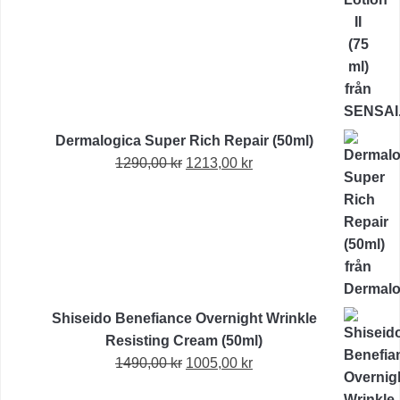
var:
är:
2070,00 kr.
1995,00 kr.
Dermalogica Super Rich Repair (50ml)
Det
Det
1290,00
kr
1213,00
kr
ursprungliga
nuvarande
priset
priset
var:
är:
1290,00 kr.
1213,00 kr.
Shiseido Benefiance Overnight Wrinkle
Resisting Cream (50ml)
Det
Det
1490,00
kr
1005,00
kr
ursprungliga
nuvarande