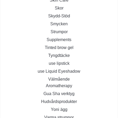
Skin Care
Skor
Skydd-Stöd
Smycken
Strumpor
Supplements
Tinted brow gel
Tyngdtäcke
use lipstick
use Liquid Eyeshadow
Välmående
Aromatherapy
Gua Sha verktyg
Hudvårdsprodukter
Yoni ägg
Varma strumpor