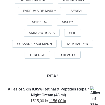
PARFUMS DE MARLY
SENSAI
SHISEIDO
SISLEY
SKINCEUTICALS
SLIP
SUSANNE KAUFMANN
TATA HARPER
TERENCE
U BEAUTY
REA!
Allies of Skin 0.05% Retinal & Peptides Repair
Night Cream (48 ml)
Det
Det
1515,00
kr
1156,00
kr