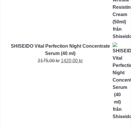
priset
priset
var:
är:
1490,00 kr.
1005,00 kr.
SHISEIDO Vital Perfection Night Concentrate
Serum (40 ml)
Det
Det
2175,00
kr
1420,00
kr
ursprungliga
nuvarande
priset
priset
var:
är:
2175,00 kr.
1420,00 kr.