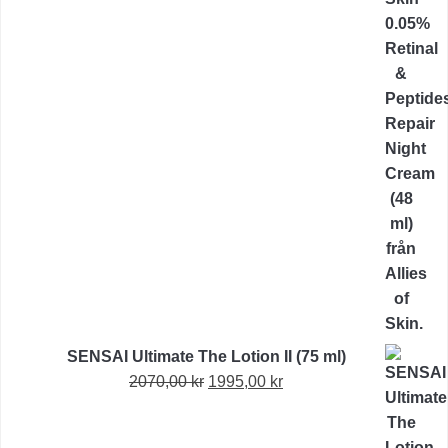
ursprungliga
nuvarande
priset
priset
var:
är:
1515,00 kr.
1156,00 kr.
SENSAI Ultimate The Lotion II (75 ml)
Det
Det
2070,00
kr
1995,00
kr
ursprungliga
nuvarande
priset
priset