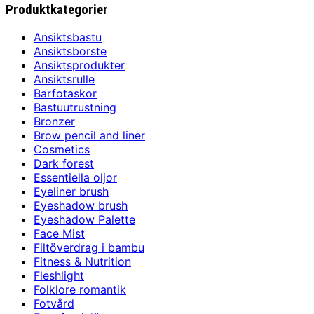
Produktkategorier
3550,00 kr.
2526,00 kr.
Ansiktsbastu
Ansiktsborste
Ansiktsprodukter
Ansiktsrulle
Barfotaskor
Bastuutrustning
Bronzer
Brow pencil and liner
Cosmetics
Dark forest
Essentiella oljor
Eyeliner brush
Eyeshadow brush
Eyeshadow Palette
Face Mist
Filtöverdrag i bambu
Fitness & Nutrition
Fleshlight
Folklore romantik
Fotvård