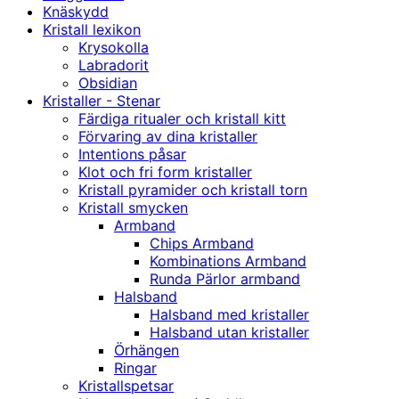
Knäskydd
Kristall lexikon
Krysokolla
Labradorit
Obsidian
Kristaller - Stenar
Färdiga ritualer och kristall kitt
Förvaring av dina kristaller
Intentions påsar
Klot och fri form kristaller
Kristall pyramider och kristall torn
Kristall smycken
Armband
Chips Armband
Kombinations Armband
Runda Pärlor armband
Halsband
Halsband med kristaller
Halsband utan kristaller
Örhängen
Ringar
Kristallspetsar