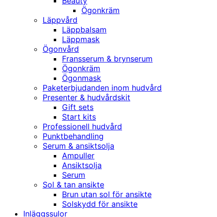
Beauty
Ögonkräm
Läppvård
Läppbalsam
Läppmask
Ögonvård
Fransserum & brynserum
Ögonkräm
Ögonmask
Paketerbjudanden inom hudvård
Presenter & hudvårdskit
Gift sets
Start kits
Professionell hudvård
Punktbehandling
Serum & ansiktsolja
Ampuller
Ansiktsolja
Serum
Sol & tan ansikte
Brun utan sol för ansikte
Solskydd för ansikte
Inläggssulor