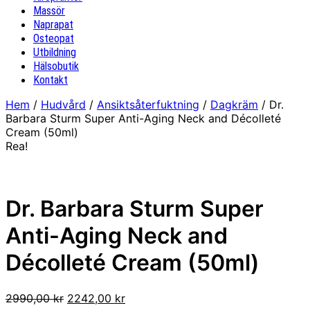
Massör
Naprapat
Osteopat
Utbildning
Hälsobutik
Kontakt
Hem
/
Hudvård
/
Ansiktsåterfuktning
/
Dagkräm
/ Dr.
Barbara Sturm Super Anti-Aging Neck and Décolleté
Cream (50ml)
Rea!
Dr. Barbara Sturm Super
Anti-Aging Neck and
Décolleté Cream (50ml)
Det
Det
2990,00
kr
2242,00
kr