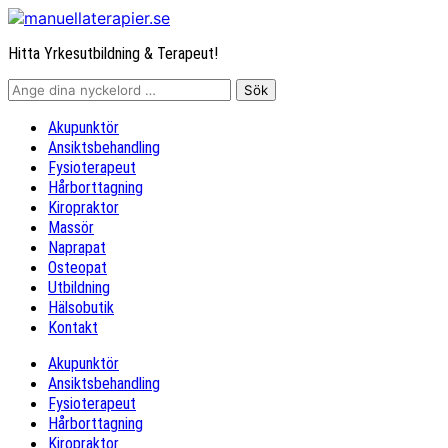
Hitta Yrkesutbildning & Terapeut!
Akupunktör
Ansiktsbehandling
Fysioterapeut
Hårborttagning
Kiropraktor
Massör
Naprapat
Osteopat
Utbildning
Hälsobutik
Kontakt
Akupunktör
Ansiktsbehandling
Fysioterapeut
Hårborttagning
Kiropraktor