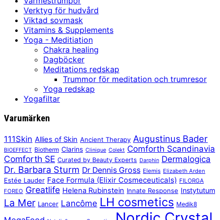
Värmestrumpor
Verktyg för hudvård
Viktad sovmask
Vitamins & Supplements
Yoga - Meditiation
Chakra healing
Dagböcker
Meditations redskap
Trummor för meditation och trumresor
Yoga redskap
Yogafiltar
Varumärken
Augustinus Bader
111Skin
Allies of Skin
Ancient Therapy
Comforth Scandinavia
Clarins
Biotherm
BIOEFFECT
Clinique
Colekt
Comforth SE
Dermalogica
Curated by Beauty Experts
Darphin
Dr. Barbara Sturm
Dr Dennis Gross
Elemis
Elizabeth Arden
Face Formula (Elixir Cosmeceuticals)
Estée Lauder
FILORGA
Greatlife
Helena Rubinstein
Instytutum
Innate Response
FOREO
LH cosmetics
La Mer
Lancôme
Lancer
Medik8
Nordic Crystal
MegaFood