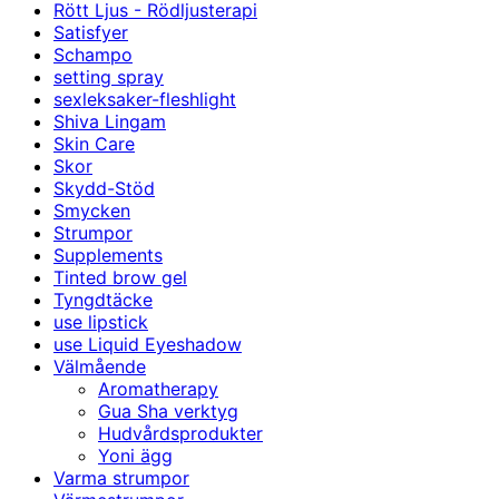
Rött Ljus - Rödljusterapi
Satisfyer
Schampo
setting spray
sexleksaker-fleshlight
Shiva Lingam
Skin Care
Skor
Skydd-Stöd
Smycken
Strumpor
Supplements
Tinted brow gel
Tyngdtäcke
use lipstick
use Liquid Eyeshadow
Välmående
Aromatherapy
Gua Sha verktyg
Hudvårdsprodukter
Yoni ägg
Varma strumpor