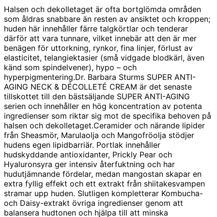
ursprungliga
nuvarande
Halsen och dekolletaget är ofta bortglömda områden
priset
priset
som åldras snabbare än resten av ansiktet och kroppen;
var:
är:
huden här innehåller färre talgkörtlar och tenderar
2990,00 kr.
2242,00 kr.
därför att vara tunnare, vilket innebär att den är mer
benägen för uttorkning, rynkor, fina linjer, förlust av
elasticitet, telangiektasier (små vidgade blodkärl, även
känd som spindelvener), hypo – och
hyperpigmentering.Dr. Barbara Sturms SUPER ANTI-
AGING NECK & DÉCOLLETÉ CREAM är det senaste
tillskottet till den bästsäljande SUPER ANTI-AGING
serien och innehåller en hög koncentration av potenta
ingredienser som riktar sig mot de specifika behoven på
halsen och dekolletaget.Ceramider och närande lipider
från Sheasmör, Marulaolja och Mangofröolja stödjer
hudens egen lipidbarriär. Portlak innehåller
hudskyddande antioxidanter, Prickly Pear och
Hyaluronsyra ger intensiv återfuktning och har
hudutjämnande fördelar, medan mangostan skapar en
extra fyllig effekt och ett extrakt från shiitakesvampen
stramar upp huden. Slutligen kompletterar Kombucha-
och Daisy-extrakt övriga ingredienser genom att
balansera hudtonen och hjälpa till att minska