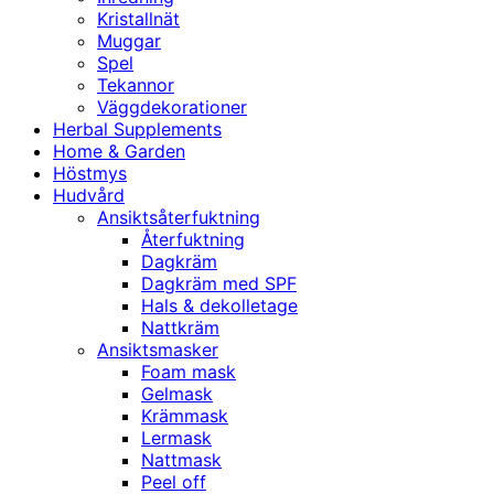
Kristallnät
Muggar
Spel
Tekannor
Väggdekorationer
Herbal Supplements
Home & Garden
Höstmys
Hudvård
Ansiktsåterfuktning
Återfuktning
Dagkräm
Dagkräm med SPF
Hals & dekolletage
Nattkräm
Ansiktsmasker
Foam mask
Gelmask
Krämmask
Lermask
Nattmask
Peel off