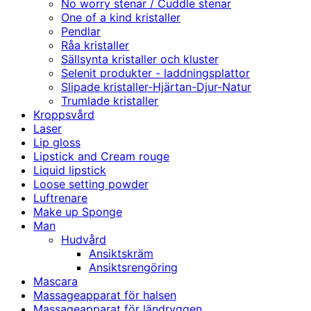
No worry stenar / Cuddle stenar
One of a kind kristaller
Pendlar
Råa kristaller
Sällsynta kristaller och kluster
Selenit produkter - laddningsplattor
Slipade kristaller-Hjärtan-Djur-Natur
Trumlade kristaller
Kroppsvård
Laser
Lip gloss
Lipstick and Cream rouge
Liquid lipstick
Loose setting powder
Luftrenare
Make up Sponge
Man
Hudvård
Ansiktskräm
Ansiktsrengöring
Mascara
Massageapparat för halsen
Massageapparat för ländryggen