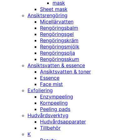
mask
Sheet mask
Ansiktsrengöring
Micellärvatten
Rengöringsbalm
Rengöringsgel
Rengöringskräm
Rengöringsmjölk
Rengöringsolja
Rengöringsskum
Ansiktsvatten & essence
Ansiktsvatten & toner
Essence
Face mist
Exfoliering
Enzympeeling
Kornpeeling
Peeling pads
Hudvårdsverktyg
Hudvårdsapparater
Tillbehör
K