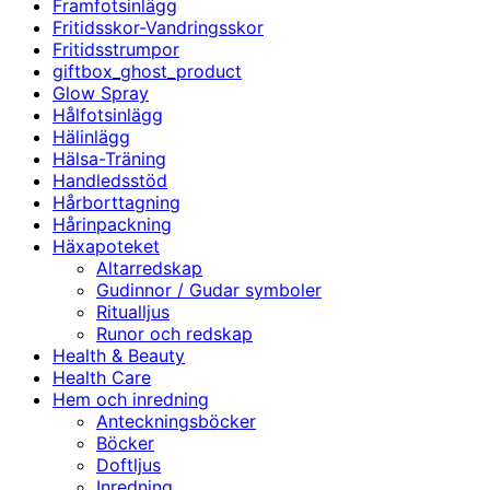
Framfotsinlägg
Fritidsskor-Vandringsskor
Fritidsstrumpor
giftbox_ghost_product
Glow Spray
Hålfotsinlägg
Hälinlägg
Hälsa-Träning
Handledsstöd
Hårborttagning
Hårinpackning
Häxapoteket
Altarredskap
Gudinnor / Gudar symboler
Ritualljus
Runor och redskap
Health & Beauty
Health Care
Hem och inredning
Anteckningsböcker
Böcker
Doftljus
Inredning