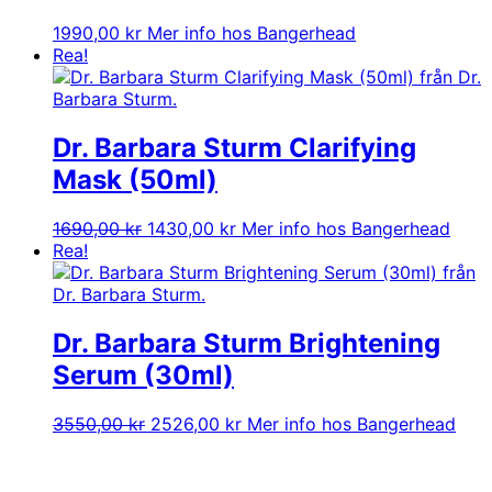
1990,00
kr
Mer info hos Bangerhead
Rea!
Dr. Barbara Sturm Clarifying
Mask (50ml)
Det
Det
1690,00
kr
1430,00
kr
Mer info hos Bangerhead
ursprungliga
nuvarande
Rea!
priset
priset
var:
är:
1690,00 kr.
1430,00 kr.
Dr. Barbara Sturm Brightening
Serum (30ml)
Det
Det
3550,00
kr
2526,00
kr
Mer info hos Bangerhead
ursprungliga
nuvarande
priset
priset
var:
är: