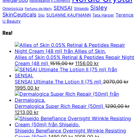
Natalie&apos;s Cosmetics
Sisley
SENSAI
Omorovicza
Shiseido
Parfums de Marly
SkinCeuticals
Terence
SUSANNE KAUFMANN
Slip
Tata Harper
U Beauty
Rea!
Allies of Skin 0.05% Retinal & Peptides Repair Night
Det
Det
Cream (48 ml)
1515,00
kr
1156,00
kr
ursprungliga
nuvarande
priset
priset
var:
är:
SENSAI Ultimate The Lotion II (75 ml)
2070,00
kr
Det
Det
1515,00 kr.
1156,00 kr.
1995,00
kr
ursprungliga
nuvarande
priset
priset
var:
är:
Dermalogica Super Rich Repair (50ml)
1290,00
kr
2070,00 kr.
Det
Det
1995,00 kr.
1213,00
kr
ursprungliga
nuvarande
priset
priset
var:
är:
Shiseido Benefiance Overnight Wrinkle Resisting
1290,00 kr.
1213,00 kr.
Det
Det
Cream (50ml)
1490,00
kr
1005,00
kr