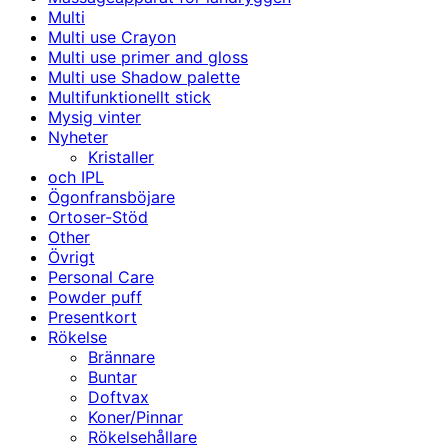
Multi
Multi use Crayon
Multi use primer and gloss
Multi use Shadow palette
Multifunktionellt stick
Mysig vinter
Nyheter
Kristaller
och IPL
Ögonfransböjare
Ortoser-Stöd
Other
Övrigt
Personal Care
Powder puff
Presentkort
Rökelse
Brännare
Buntar
Doftvax
Koner/Pinnar
Rökelsehållare