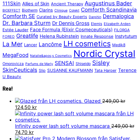
Augustinus Bader
111Skin
Allies of Skin
Ancient Therapy
Comforth Scandinavia
Clarins
Biotherm
BIOEFFECT
Clinique
Colekt
Comforth SE
Dermalogica
Curated by Beauty Experts
Darphin
Dr. Barbara Sturm
Dr Dennis Gross
Elemis
Elizabeth Arden
Face Formula (Elixir Cosmeceuticals)
Estée Lauder
FILORGA
Greatlife
Helena Rubinstein
Instytutum
Innate Response
FOREO
LH cosmetics
La Mer
Lancôme
Lancer
Medik8
Nordic Crystal
MegaFood
Natalie&apos;s Cosmetics
Sisley
SENSAI
Omorovicza
Shiseido
Parfums de Marly
SkinCeuticals
Terence
SUSANNE KAUFMANN
Slip
Tata Harper
U Beauty
Rea!
Glazed
249,00
kr
Det
Det
124,50
kr
ursprungliga
nuvarande
priset
priset
var:
är:
Infinity power lash soft volume mascara
249,00
kr
249,00 kr.
Det
Det
124,50 kr.
74,70
kr
ursprungliga
nuvarande