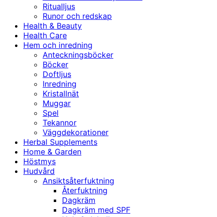
Ritualljus
Runor och redskap
Health & Beauty
Health Care
Hem och inredning
Anteckningsböcker
Böcker
Doftljus
Inredning
Kristallnät
Muggar
Spel
Tekannor
Väggdekorationer
Herbal Supplements
Home & Garden
Höstmys
Hudvård
Ansiktsåterfuktning
Återfuktning
Dagkräm
Dagkräm med SPF