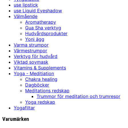
use lipstick
use Liquid Eyeshadow
Välmående
Aromatherapy
Gua Sha verktyg
Hudvårdsprodukter
Yoni ägg
Varma strumpor
Värmestrumpor
Verktyg för hudvård
Viktad sovmask
Vitamins & Supplements
Yoga - Meditiation
Chakra healing
Dagböcker
Meditations redskap
Trummor för meditation och trumresor
Yoga redskap
Yogafiltar
Varumärken