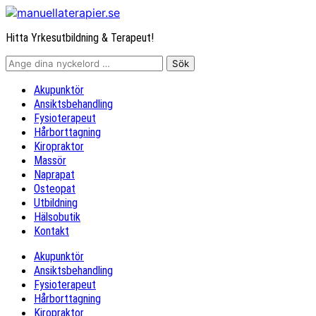
Hitta Yrkesutbildning & Terapeut!
Akupunktör
Ansiktsbehandling
Fysioterapeut
Hårborttagning
Kiropraktor
Massör
Naprapat
Osteopat
Utbildning
Hälsobutik
Kontakt
Akupunktör
Ansiktsbehandling
Fysioterapeut
Hårborttagning
Kiropraktor