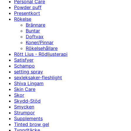
Personal Care
Powder puff
Presentkort
Rökelse
Brännare
Buntar
Doftvax
Koner/Pinnar
Rökelsehållare
Rött Ljus - Rödljusterapi
Satisfyer
Schampo
setting spray
sexleksaker-fleshlight
Shiva Lingam
Skin Care
Skor
Skydd-Stöd
Smycken
Strumpor
Supplements
Tinted brow gel
Tyngdtäcke