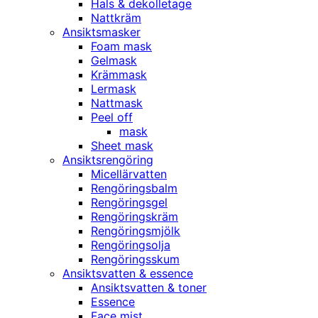
Hals & dekolletage
Nattkräm
Ansiktsmasker
Foam mask
Gelmask
Krämmask
Lermask
Nattmask
Peel off
mask
Sheet mask
Ansiktsrengöring
Micellärvatten
Rengöringsbalm
Rengöringsgel
Rengöringskräm
Rengöringsmjölk
Rengöringsolja
Rengöringsskum
Ansiktsvatten & essence
Ansiktsvatten & toner
Essence
Face mist