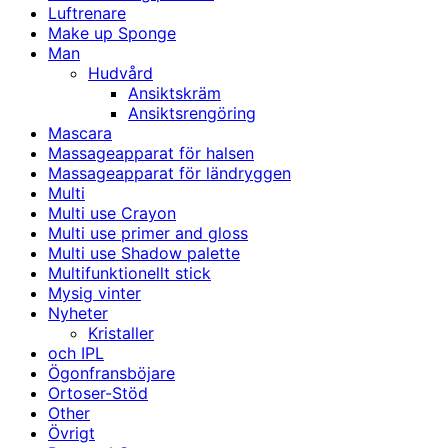
Luftrenare
Make up Sponge
Man
Hudvård
Ansiktskräm
Ansiktsrengöring
Mascara
Massageapparat för halsen
Massageapparat för ländryggen
Multi
Multi use Crayon
Multi use primer and gloss
Multi use Shadow palette
Multifunktionellt stick
Mysig vinter
Nyheter
Kristaller
och IPL
Ögonfransböjare
Ortoser-Stöd
Other
Övrigt