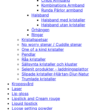
Chips Armband
Kombinations Armband
Runda Pärlor armband
Halsband
Halsband med kristaller
Halsband utan kristaller
Örhängen
Ringar
Kristallspetsar
No worry stenar / Cuddle stenar
One of a kind kristaller
Pendlar
Råa kristaller
Sällsynta kristaller och kluster
Selenit produkter - laddningsplattor
Slipade kristaller-Hjärtan-Djur-Natur
Trumlade kristaller
Kroppsvård
Laser
Lip gloss
Lipstick and Cream rouge
Liquid lipstick
Loose setting powder