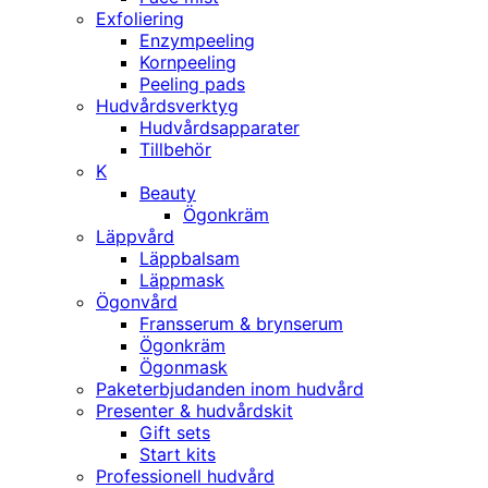
Exfoliering
Enzympeeling
Kornpeeling
Peeling pads
Hudvårdsverktyg
Hudvårdsapparater
Tillbehör
K
Beauty
Ögonkräm
Läppvård
Läppbalsam
Läppmask
Ögonvård
Fransserum & brynserum
Ögonkräm
Ögonmask
Paketerbjudanden inom hudvård
Presenter & hudvårdskit
Gift sets
Start kits
Professionell hudvård