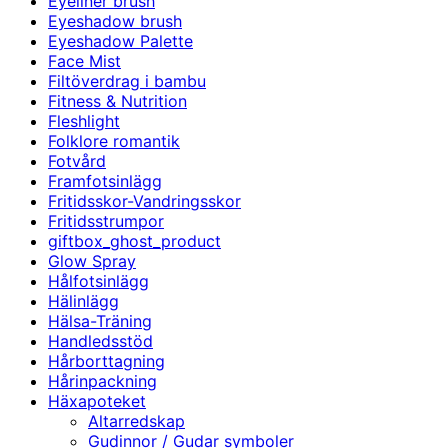
Eyeliner brush
Eyeshadow brush
Eyeshadow Palette
Face Mist
Filtöverdrag i bambu
Fitness & Nutrition
Fleshlight
Folklore romantik
Fotvård
Framfotsinlägg
Fritidsskor-Vandringsskor
Fritidsstrumpor
giftbox_ghost_product
Glow Spray
Hålfotsinlägg
Hälinlägg
Hälsa-Träning
Handledsstöd
Hårborttagning
Hårinpackning
Häxapoteket
Altarredskap
Gudinnor / Gudar symboler