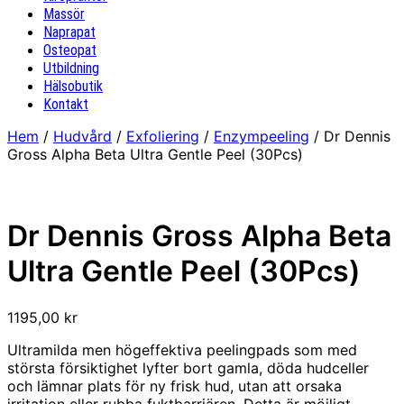
Massör
Naprapat
Osteopat
Utbildning
Hälsobutik
Kontakt
Hem
/
Hudvård
/
Exfoliering
/
Enzympeeling
/ Dr Dennis
Gross Alpha Beta Ultra Gentle Peel (30Pcs)
Dr Dennis Gross Alpha Beta
Ultra Gentle Peel (30Pcs)
1195,00
kr
Ultramilda men högeffektiva peelingpads som med
största försiktighet lyfter bort gamla, döda hudceller
och lämnar plats för ny frisk hud, utan att orsaka
irritation eller rubba fuktbarriären. Detta är möjligt