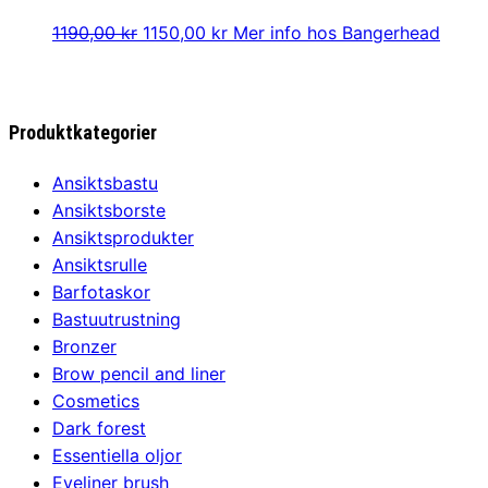
Det
Det
1190,00
kr
1150,00
kr
Mer info hos Bangerhead
ursprungliga
nuvarande
priset
priset
var:
är:
Produktkategorier
1190,00 kr.
1150,00 kr.
Ansiktsbastu
Ansiktsborste
Ansiktsprodukter
Ansiktsrulle
Barfotaskor
Bastuutrustning
Bronzer
Brow pencil and liner
Cosmetics
Dark forest
Essentiella oljor
Eyeliner brush