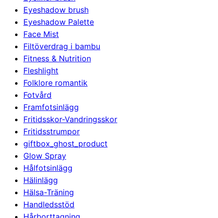
Eyeshadow brush
Eyeshadow Palette
Face Mist
Filtöverdrag i bambu
Fitness & Nutrition
Fleshlight
Folklore romantik
Fotvård
Framfotsinlägg
Fritidsskor-Vandringsskor
Fritidsstrumpor
giftbox_ghost_product
Glow Spray
Hålfotsinlägg
Hälinlägg
Hälsa-Träning
Handledsstöd
Hårborttagning