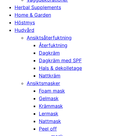
Herbal Supplements
Home & Garden
Höstmys
Hudvård
Ansiktsåterfuktning
Återfuktning
Dagkräm
Dagkräm med SPF
Hals & dekolletage
Nattkräm
Ansiktsmasker
Foam mask
Gelmask
Krämmask
Lermask
Nattmask
Peel off