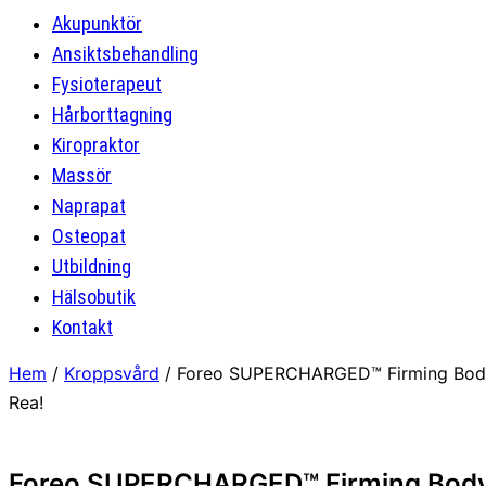
Akupunktör
Ansiktsbehandling
Fysioterapeut
Hårborttagning
Kiropraktor
Massör
Naprapat
Osteopat
Utbildning
Hälsobutik
Kontakt
Hem
/
Kroppsvård
/ Foreo SUPERCHARGED™ Firming Body
Rea!
Foreo SUPERCHARGED™ Firming Body