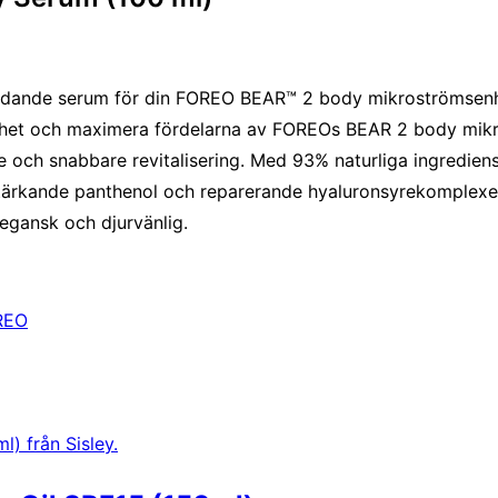
ande serum för din FOREO BEAR™ 2 body mikroströmsenh
äkerhet och maximera fördelarna av FOREOs BEAR 2 body mi
re och snabbare revitalisering. Med 93% naturliga ingredie
 stärkande panthenol och reparerande hyaluronsyrekomplexet
egansk och djurvänlig.
REO