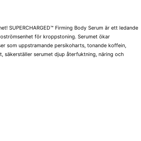
et! SUPERCHARGED™ Firming Body Serum är ett ledande
kroströmsenhet för kroppstoning. Serumet ökar
nser som uppstramande persikoharts, tonande koffein,
, säkerställer serumet djup återfuktning, näring och