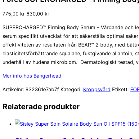
Det
Det
775,00
kr
630,00
kr
ursprungliga
nuvarande
SUPERCHARGED™ Firming Body Serum – Vårdande och led
priset
priset
serum specifikt utvecklat för att säkerställa optimal s
var:
är:
effektiviteten av resultaten från BEAR™ 2 body, med bätt
775,00 kr.
630,00 kr.
elasticitetsförbättrande squalane, fuktgivande allantoin,
underhåll av hudens mikrobiom. Dermatologiskt testad, v
Mer info hos Bangerhead
Artikelnr:
932361e7ab7f
Kategori:
Kroppsvård
Etikett:
FO
Relaterade produkter