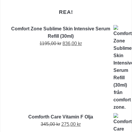
REA!
Comfort Zone Sublime Skin Intensive Serum
Refill (30ml)
Det
Det
1195,00
kr
836,00
kr
ursprungliga
nuvarande
priset
priset
var:
är:
1195,00 kr.
836,00 kr.
Comforth Care Vitamin F Olja
Det
Det
345,00
kr
275,00
kr
ursprungliga
nuvarande