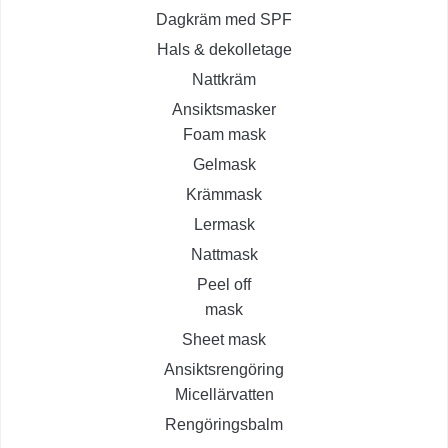
Dagkräm med SPF
Hals & dekolletage
Nattkräm
Ansiktsmasker
Foam mask
Gelmask
Krämmask
Lermask
Nattmask
Peel off
mask
Sheet mask
Ansiktsrengöring
Micellärvatten
Rengöringsbalm