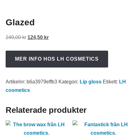
Glazed
Det
Det
249,00
kr
124,50
kr
ursprungliga
nuvarande
priset
priset
MER INFO HOS LH COSMETICS
var:
är:
249,00 kr.
124,50 kr.
Artikelnr:
b6a3979effb3
Kategori:
Lip gloss
Etikett:
LH
cosmetics
Relaterade produkter