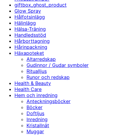
giftbox_ghost_product
Glow Spray
Hålfotsinlägg
Hälinlägg
Hälsa-Träning
Handledsstöd
Hårborttagning
Hårinpackning
Häxapoteket
Altarredskap
Gudinnor / Gudar symboler
Ritualljus
Runor och redskap
Health & Beauty
Health Care
Hem och inredning
Anteckningsböcker
Böcker
Doftljus
Inredning
Kristallnät
Muggar