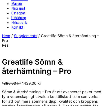
Massör
Naprapat
Osteopat
Utbildning
Hälsobutik
Kontakt
Hem
/
Supplements
/ Greatlife Sömn & återhämtning –
Pro
Rea!
Greatlife Sömn &
återhämtning – Pro
Det
Det
1896,00
kr
1439,00
kr
ursprungliga
nuvarande
Sömn & Återhämtning – Pro är ett avancerat paket med
priset
priset
fyra vetenskapligt utvalda kosttillskott som samverkar
var:
är:
för att optimera sömnens djup, kvalitet och kroppens
1896,00 kr.
1439,00 kr.
nattliga återhämtning på cellnivå. Det är utvecklat för