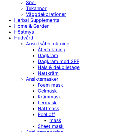
Spel
Tekannor
Väggdekorationer
Herbal Supplements
Home & Garden
Höstmys
Hudvård
Ansiktsåterfuktning
Återfuktning
Dagkräm
Dagkräm med SPF
Hals & dekolletage
Nattkräm
Ansiktsmasker
Foam mask
Gelmask
Krämmask
Lermask
Nattmask
Peel off
mask
Sheet mask