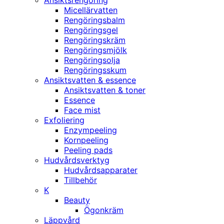
Ansiktsrengöring
Micellärvatten
Rengöringsbalm
Rengöringsgel
Rengöringskräm
Rengöringsmjölk
Rengöringsolja
Rengöringsskum
Ansiktsvatten & essence
Ansiktsvatten & toner
Essence
Face mist
Exfoliering
Enzympeeling
Kornpeeling
Peeling pads
Hudvårdsverktyg
Hudvårdsapparater
Tillbehör
K
Beauty
Ögonkräm
Läppvård