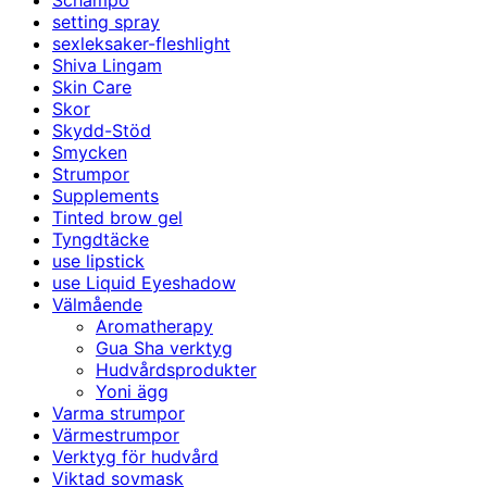
Schampo
setting spray
sexleksaker-fleshlight
Shiva Lingam
Skin Care
Skor
Skydd-Stöd
Smycken
Strumpor
Supplements
Tinted brow gel
Tyngdtäcke
use lipstick
use Liquid Eyeshadow
Välmående
Aromatherapy
Gua Sha verktyg
Hudvårdsprodukter
Yoni ägg
Varma strumpor
Värmestrumpor
Verktyg för hudvård
Viktad sovmask