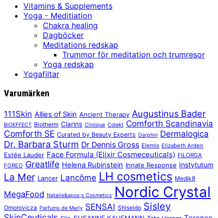
Vitamins & Supplements
Yoga - Meditiation
Chakra healing
Dagböcker
Meditations redskap
Trummor för meditation och trumresor
Yoga redskap
Yogafiltar
Varumärken
Augustinus Bader
111Skin
Allies of Skin
Ancient Therapy
Comforth Scandinavia
Clarins
Biotherm
BIOEFFECT
Clinique
Colekt
Comforth SE
Dermalogica
Curated by Beauty Experts
Darphin
Dr. Barbara Sturm
Dr Dennis Gross
Elemis
Elizabeth Arden
Face Formula (Elixir Cosmeceuticals)
Estée Lauder
FILORGA
Greatlife
Helena Rubinstein
Instytutum
Innate Response
FOREO
LH cosmetics
La Mer
Lancôme
Lancer
Medik8
Nordic Crystal
MegaFood
Natalie&apos;s Cosmetics
Sisley
SENSAI
Omorovicza
Shiseido
Parfums de Marly
SkinCeuticals
Terence
SUSANNE KAUFMANN