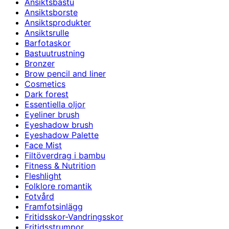
Ansiktsbastu
Ansiktsborste
Ansiktsprodukter
Ansiktsrulle
Barfotaskor
Bastuutrustning
Bronzer
Brow pencil and liner
Cosmetics
Dark forest
Essentiella oljor
Eyeliner brush
Eyeshadow brush
Eyeshadow Palette
Face Mist
Filtöverdrag i bambu
Fitness & Nutrition
Fleshlight
Folklore romantik
Fotvård
Framfotsinlägg
Fritidsskor-Vandringsskor
Fritidsstrumpor