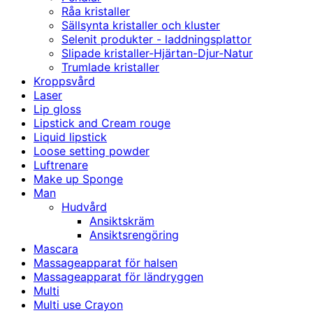
Råa kristaller
Sällsynta kristaller och kluster
Selenit produkter - laddningsplattor
Slipade kristaller-Hjärtan-Djur-Natur
Trumlade kristaller
Kroppsvård
Laser
Lip gloss
Lipstick and Cream rouge
Liquid lipstick
Loose setting powder
Luftrenare
Make up Sponge
Man
Hudvård
Ansiktskräm
Ansiktsrengöring
Mascara
Massageapparat för halsen
Massageapparat för ländryggen
Multi
Multi use Crayon