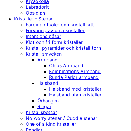
Krysokolla
Labradorit
Obsidian
Kristaller - Stenar
Färdiga ritualer och kristall kitt
Förvaring av dina kristaller
Intentions påsar
Klot och fri form kristaller
Kristall pyramider och kristall torn
Kristall smycken
Armband
Chips Armband
Kombinations Armband
Runda Pärlor armband
Halsband
Halsband med kristaller
Halsband utan kristaller
Örhängen
Ringar
Kristallspetsar
No worry stenar / Cuddle stenar
One of a kind kristaller
Pendlar