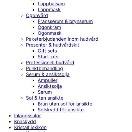
Läppbalsam
Läppmask
Ögonvård
Fransserum & brynserum
Ögonkräm
Ögonmask
Paketerbjudanden inom hudvård
Presenter & hudvårdskit
Gift sets
Start kits
Professionell hudvård
Punktbehandling
Serum & ansiktsolja
Ampuller
Ansiktsolja
Serum
Sol & tan ansikte
Brun utan sol för ansikte
Solskydd för ansikte
Inläggssulor
Knäskydd
Kristall lexikon