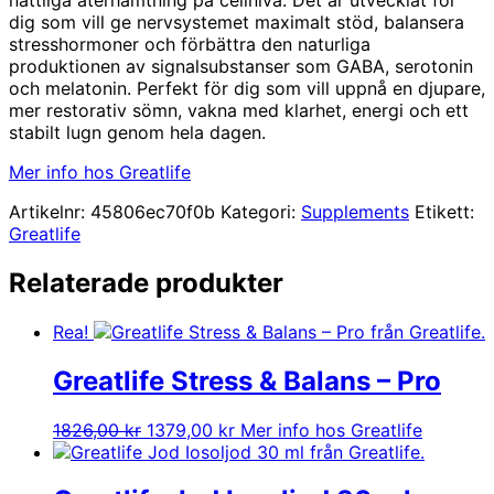
dig som vill ge nervsystemet maximalt stöd, balansera
stresshormoner och förbättra den naturliga
produktionen av signalsubstanser som GABA, serotonin
och melatonin. Perfekt för dig som vill uppnå en djupare,
mer restorativ sömn, vakna med klarhet, energi och ett
stabilt lugn genom hela dagen.
Mer info hos Greatlife
Artikelnr:
45806ec70f0b
Kategori:
Supplements
Etikett:
Greatlife
Relaterade produkter
Rea!
Greatlife Stress & Balans – Pro
Det
Det
1826,00
kr
1379,00
kr
Mer info hos Greatlife
ursprungliga
nuvarande
priset
priset