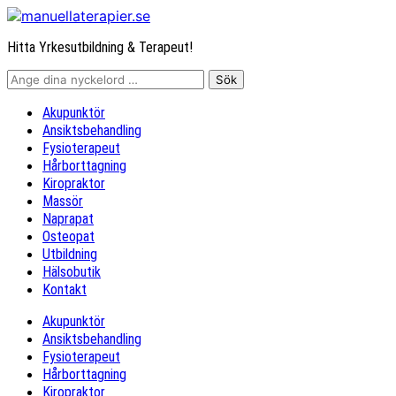
Hitta Yrkesutbildning & Terapeut!
Akupunktör
Ansiktsbehandling
Fysioterapeut
Hårborttagning
Kiropraktor
Massör
Naprapat
Osteopat
Utbildning
Hälsobutik
Kontakt
Akupunktör
Ansiktsbehandling
Fysioterapeut
Hårborttagning
Kiropraktor