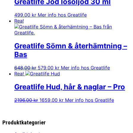
var:
är:
Greatlife Jod Iosoljod 30 ml
1826,00 kr.
1379,00 kr.
499,00
kr
Mer info hos Greatlife
Rea!
Greatlife Sömn & återhämtning –
Bas
Det
Det
648,00
kr
579,00
kr
Mer info hos Greatlife
ursprungliga
nuvarande
Rea!
priset
priset
var:
är:
Greatlife Hud, hår & naglar – Pro
648,00 kr.
579,00 kr.
Det
Det
2196,00
kr
1659,00
kr
Mer info hos Greatlife
ursprungliga
nuvarande
priset
priset
var:
är:
Produktkategorier
2196,00 kr.
1659,00 kr.