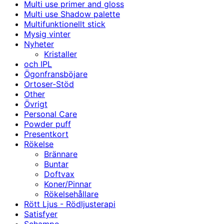
Multi use primer and gloss
Multi use Shadow palette
Multifunktionellt stick
Mysig vinter
Nyheter
Kristaller
och IPL
Ögonfransböjare
Ortoser-Stöd
Other
Övrigt
Personal Care
Powder puff
Presentkort
Rökelse
Brännare
Buntar
Doftvax
Koner/Pinnar
Rökelsehållare
Rött Ljus - Rödljusterapi
Satisfyer