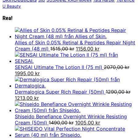
Slip
Tata Harper
U Beauty
Rea!
Allies of Skin 0.05% Retinal & Peptides Repair Night
Det
Det
Cream (48 ml)
1515,00
kr
1156,00
kr
ursprungliga
nuvarande
priset
priset
var:
är:
SENSAI Ultimate The Lotion II (75 ml)
2070,00
kr
Det
Det
1515,00 kr.
1156,00 kr.
1995,00
kr
ursprungliga
nuvarande
priset
priset
var:
är:
Dermalogica Super Rich Repair (50ml)
1290,00
kr
2070,00 kr.
Det
Det
1995,00 kr.
1213,00
kr
ursprungliga
nuvarande
priset
priset
var:
är:
Shiseido Benefiance Overnight Wrinkle Resisting
1290,00 kr.
1213,00 kr.
Det
Det
Cream (50ml)
1490,00
kr
1005,00
kr
ursprungliga
nuvarande
priset
priset