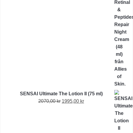
var:
är:
1515,00 kr.
1156,00 kr.
SENSAI Ultimate The Lotion II (75 ml)
Det
Det
2070,00
kr
1995,00
kr
ursprungliga
nuvarande
priset
priset
var:
är:
2070,00 kr.
1995,00 kr.