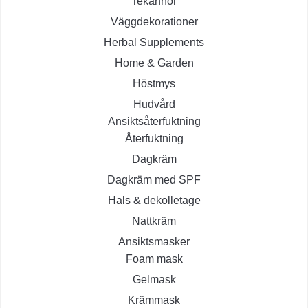
Tekannor
Väggdekorationer
Herbal Supplements
Home & Garden
Höstmys
Hudvård
Ansiktsåterfuktning
Återfuktning
Dagkräm
Dagkräm med SPF
Hals & dekolletage
Nattkräm
Ansiktsmasker
Foam mask
Gelmask
Krämmask