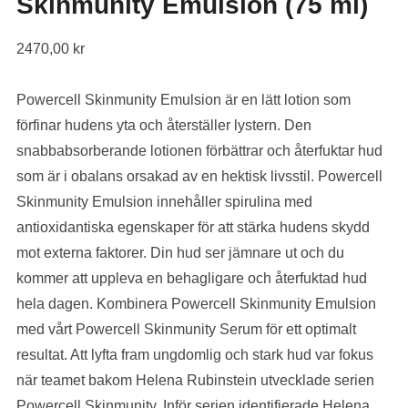
Skinmunity Emulsion (75 ml)
2470,00
kr
Powercell Skinmunity Emulsion är en lätt lotion som
förfinar hudens yta och återställer lystern. Den
snabbabsorberande lotionen förbättrar och återfuktar hud
som är i obalans orsakad av en hektisk livsstil. Powercell
Skinmunity Emulsion innehåller spirulina med
antioxidantiska egenskaper för att stärka hudens skydd
mot externa faktorer. Din hud ser jämnare ut och du
kommer att uppleva en behagligare och återfuktad hud
hela dagen. Kombinera Powercell Skinmunity Emulsion
med vårt Powercell Skinmunity Serum för ett optimalt
resultat. Att lyfta fram ungdomlig och stark hud var fokus
när teamet bakom Helena Rubinstein utvecklade serien
Powercell Skinmunity. Inför serien identifierade Helena