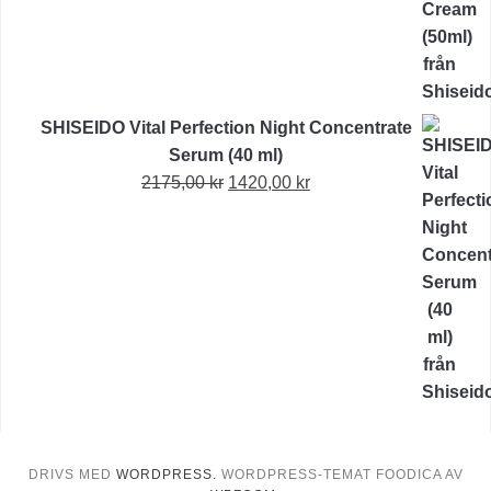
1490,00 kr.
1005,00 kr.
SHISEIDO Vital Perfection Night Concentrate
Serum (40 ml)
Det
Det
2175,00
kr
1420,00
kr
ursprungliga
nuvarande
priset
priset
var:
är:
2175,00 kr.
1420,00 kr.
DRIVS MED
WORDPRESS.
WORDPRESS-TEMAT FOODICA AV