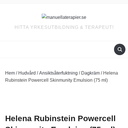
HITTA YRKESUTBILDNING & TERAPEUT!
Hem
/
Hudvård
/
Ansiktsåterfuktning
/
Dagkräm
/ Helena
Rubinstein Powercell Skinmunity Emulsion (75 ml)
Helena Rubinstein Powercell