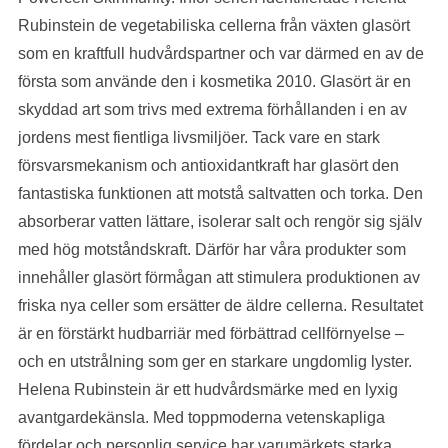
Rubinstein de vegetabiliska cellerna från växten glasört
som en kraftfull hudvårdspartner och var därmed en av de
första som använde den i kosmetika 2010. Glasört är en
skyddad art som trivs med extrema förhållanden i en av
jordens mest fientliga livsmiljöer. Tack vare en stark
försvarsmekanism och antioxidantkraft har glasört den
fantastiska funktionen att motstå saltvatten och torka. Den
absorberar vatten lättare, isolerar salt och rengör sig själv
med hög motståndskraft. Därför har våra produkter som
innehåller glasört förmågan att stimulera produktionen av
friska nya celler som ersätter de äldre cellerna. Resultatet
är en förstärkt hudbarriär med förbättrad cellförnyelse –
och en utstrålning som ger en starkare ungdomlig lyster.
Helena Rubinstein är ett hudvårdsmärke med en lyxig
avantgardekänsla. Med toppmoderna vetenskapliga
fördelar och personlig service har varumärkets starka