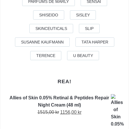
PARFUMS DE MARLY
SENSAI
SHISEIDO
SISLEY
SKINCEUTICALS
SLIP
SUSANNE KAUFMANN
TATA HARPER
TERENCE
U BEAUTY
REA!
Allies of Skin 0.05% Retinal & Peptides Repair
Night Cream (48 ml)
Det
Det
1515,00
kr
1156,00
kr
ursprungliga
nuvarande
priset
priset