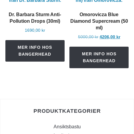
Dr. Barbara Sturm Anti-
Omorovicza Blue
Pollution Drops (30ml)
Diamond Supercream (50
ml)
1690,00
kr
Det
Det
5000,00
kr
4206,00
kr
ursprungliga
nuvara
MER INFO HOS
priset
priset
MER INFO HOS
BANGERHEAD
var:
är:
BANGERHEAD
5000,00 kr.
4206,00
PRODUKTKATEGORIER
Ansiktsbastu