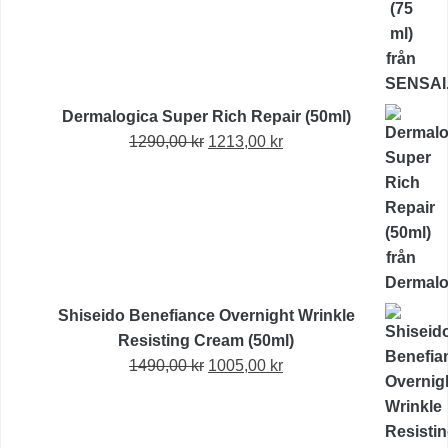
Dermalogica Super Rich Repair (50ml)
Det
Det
1290,00
kr
1213,00
kr
ursprungliga
nuvarande
priset
priset
var:
är:
1290,00 kr.
1213,00 kr.
Shiseido Benefiance Overnight Wrinkle
Resisting Cream (50ml)
Det
Det
1490,00
kr
1005,00
kr
ursprungliga
nuvarande
priset
priset
var:
är: