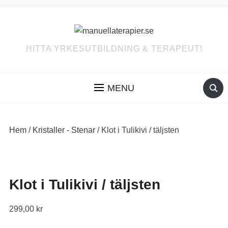
HITTA YRKESUTBILDNING & TERAPEUT!
MENU
Hem
/
Kristaller - Stenar
/ Klot i Tulikivi / täljsten
Klot i Tulikivi / täljsten
299,00
kr