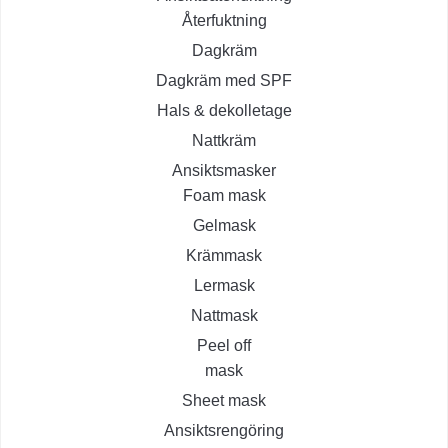
Återfuktning
Dagkräm
Dagkräm med SPF
Hals & dekolletage
Nattkräm
Ansiktsmasker
Foam mask
Gelmask
Krämmask
Lermask
Nattmask
Peel off
mask
Sheet mask
Ansiktsrengöring