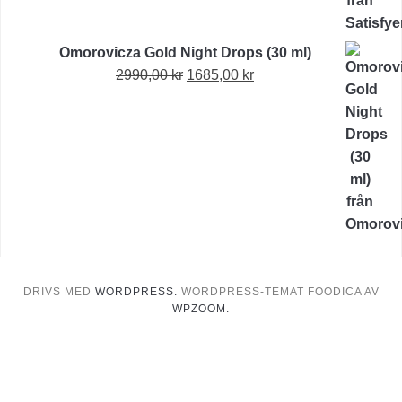
475,00 kr.
332,50 kr.
Omorovicza Gold Night Drops (30 ml)
Det
Det
2990,00
kr
1685,00
kr
ursprungliga
nuvarande
priset
priset
var:
är:
2990,00 kr.
1685,00 kr.
DRIVS MED
WORDPRESS.
WORDPRESS-TEMAT FOODICA AV
WPZOOM.