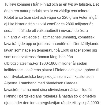
Tulikivi kommer i från Finlad och är en typ av täljsten. Det
är en ren natur produkt och är ett väldigt rent mineral.
Klotet är ca 5cm stort och väger ca 220 gram Foten ingår
ej.Lite historia från tuliviki.comFör ca 2800 miljoner år
sedan inträffade ett vulkanutbrott i nuvarande östra
Finland vilket ledde till att magnesiumhaltig, komatitisk
lava trängde upp ur jordens innandömen. Den lättflytande
lavan som hade en temperatur på 1600 grader spred sig
som undervattensströmmar långt bort från
utbrottsplatserna.För 1900-1800 miljoner år sedan
kolliderade litosfärens plattor i Finland och gav upphov till
den Svekokarelska bergskedjan som var lika stor som
Alperna. I samband med händelsen riktades
lavaströmmarna med sina olivinstenar nästan i lodrät
riktning i bergskedjans rotdelar.På nästan tio kilometers
djup under den forna bergskedjan rådde ett tryck på 2000-