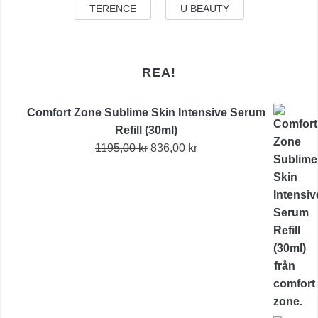
TERENCE
U BEAUTY
REA!
Comfort Zone Sublime Skin Intensive Serum
Refill (30ml)
Det
Det
1195,00
kr
836,00
kr
ursprungliga
nuvarande
priset
priset
var:
är:
1195,00 kr.
836,00 kr.