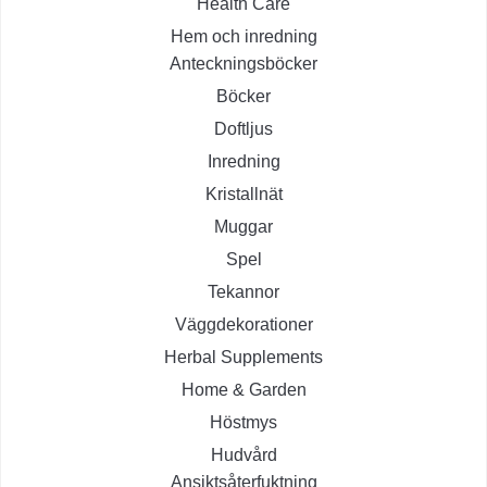
Health Care
Hem och inredning
Anteckningsböcker
Böcker
Doftljus
Inredning
Kristallnät
Muggar
Spel
Tekannor
Väggdekorationer
Herbal Supplements
Home & Garden
Höstmys
Hudvård
Ansiktsåterfuktning