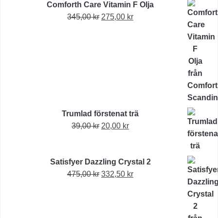
Comforth Care Vitamin F Olja
Det
Det
345,00
kr
275,00
kr
ursprungliga
nuvarande
priset
priset
var:
är:
345,00 kr.
275,00 kr.
Trumlad förstenat trä
Det
Det
39,00
kr
20,00
kr
ursprungliga
nuvarande
priset
priset
Satisfyer Dazzling Crystal 2
var:
är:
Det
Det
475,00
kr
39,00 kr.
332,50
kr
20,00 kr.
ursprungliga
nuvarande
priset
priset
var:
är: