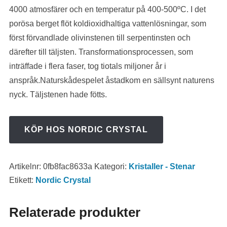
4000 atmosfärer och en temperatur på 400-500ºC. I det
porösa berget flöt koldioxidhaltiga vattenlösningar, som
först förvandlade olivinstenen till serpentinsten och
därefter till täljsten. Transformationsprocessen, som
inträffade i flera faser, tog tiotals miljoner år i
anspråk.Naturskådespelet åstadkom en sällsynt naturens
nyck. Täljstenen hade fötts.
KÖP HOS NORDIC CRYSTAL
Artikelnr:
0fb8fac8633a
Kategori:
Kristaller - Stenar
Etikett:
Nordic Crystal
Relaterade produkter