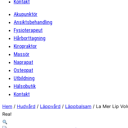
Kontakt
Akupunktör
Ansiktsbehandling
Fysioterapeut
Hårborttagning
Kiropraktor
Massör
Naprapat
Osteopat
Utbildning
Hälsobutik
Kontakt
Hem
/
Hudvård
/
Läppvård
/
Läppbalsam
/ La Mer Lip Vol
Rea!