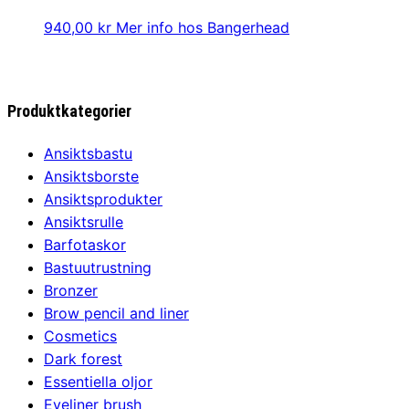
2350,00 kr.
2349,00 kr.
940,00
kr
Mer info hos Bangerhead
Produktkategorier
Ansiktsbastu
Ansiktsborste
Ansiktsprodukter
Ansiktsrulle
Barfotaskor
Bastuutrustning
Bronzer
Brow pencil and liner
Cosmetics
Dark forest
Essentiella oljor
Eyeliner brush