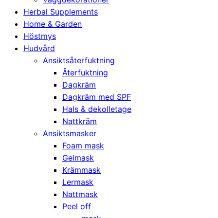
Herbal Supplements
Home & Garden
Höstmys
Hudvård
Ansiktsåterfuktning
Återfuktning
Dagkräm
Dagkräm med SPF
Hals & dekolletage
Nattkräm
Ansiktsmasker
Foam mask
Gelmask
Krämmask
Lermask
Nattmask
Peel off