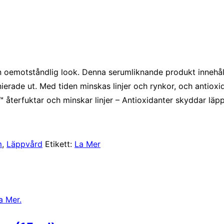
n oemotståndlig look. Denna serumliknande produkt innehål
nierade ut. Med tiden minskas linjer och rynkor, och antioxid
h™ återfuktar och minskar linjer – Antioxidanter skyddar lä
m
,
Läppvård
Etikett:
La Mer