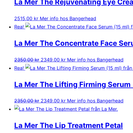
La Mer The Rejuvenating Eye Crea
2515,00
kr
Mer info hos Bangerhead
Rea!
La Mer The Concentrate Face Ser
Det
Det
2350,00
kr
2349,00
kr
Mer info hos Bangerhead
ursprungliga
nuvarande
Rea!
priset
priset
La Mer The Lifting Firming Serum 
var:
är:
2350,00 kr.
2349,00 kr.
Det
Det
2350,00
kr
2349,00
kr
Mer info hos Bangerhead
ursprungliga
nuvarande
priset
priset
La Mer The Lip Treatment Petal
var:
är: