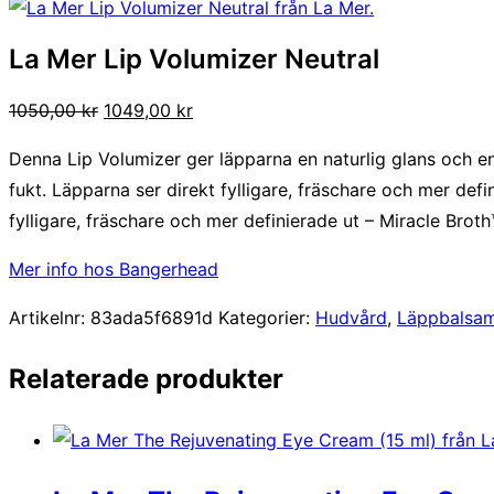
La Mer Lip Volumizer Neutral
Det
Det
1050,00
kr
1049,00
kr
ursprungliga
nuvarande
Denna Lip Volumizer ger läpparna en naturlig glans och e
priset
priset
fukt. Läpparna ser direkt fylligare, fräschare och mer defi
var:
är:
fylligare, fräschare och mer definierade ut – Miracle Brot
1050,00 kr.
1049,00 kr.
Mer info hos Bangerhead
Artikelnr:
83ada5f6891d
Kategorier:
Hudvård
,
Läppbalsa
Relaterade produkter