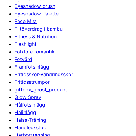
Eyeshadow brush
Eyeshadow Palette
Face Mist
Filtöverdrag i bambu
Fitness & Nutrition
Fleshlight
Folklore romantik
Fotvård
Framfotsinlägg
Fritidsskor-Vandringsskor
Fritidsstrumpor
giftbox_ghost_product
Glow Spray
Hålfotsinlägg
Hälinlägg
Hälsa-Träning
Handledsstöd
Hårborttagning