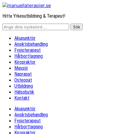
Hitta Yrkesutbildning & Terapeut!
Akupunktör
Ansiktsbehandling
Fysioterapeut
Hårborttagning
Kiropraktor
Massör
Naprapat
Osteopat
Utbildning
Hälsobutik
Kontakt
Akupunktör
Ansiktsbehandling
Fysioterapeut
Hårborttagning
Kiropraktor