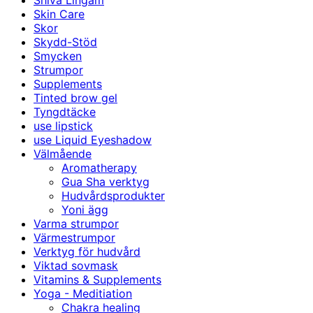
Shiva Lingam
Skin Care
Skor
Skydd-Stöd
Smycken
Strumpor
Supplements
Tinted brow gel
Tyngdtäcke
use lipstick
use Liquid Eyeshadow
Välmående
Aromatherapy
Gua Sha verktyg
Hudvårdsprodukter
Yoni ägg
Varma strumpor
Värmestrumpor
Verktyg för hudvård
Viktad sovmask
Vitamins & Supplements
Yoga - Meditiation
Chakra healing