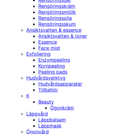
Rengöringsgel
Rengöringskräm
Rengöringsmjölk
Rengöringsolja
Rengöringsskum
Ansiktsvatten & essence
Ansiktsvatten & toner
Essence
Face mist
Exfoliering
Enzympeeling
Kornpeeling
Peeling pads
Hudvårdsverktyg
Hudvårdsapparater
Tillbehör
K
Beauty
Ögonkräm
Läppvård
Läppbalsam
Läppmask
Ögonvård