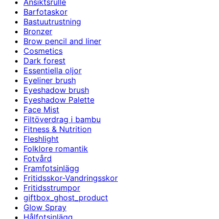
Ansiktsrulle
Barfotaskor
Bastuutrustning
Bronzer
Brow pencil and liner
Cosmetics
Dark forest
Essentiella oljor
Eyeliner brush
Eyeshadow brush
Eyeshadow Palette
Face Mist
Filtöverdrag i bambu
Fitness & Nutrition
Fleshlight
Folklore romantik
Fotvård
Framfotsinlägg
Fritidsskor-Vandringsskor
Fritidsstrumpor
giftbox_ghost_product
Glow Spray
Hålfotsinlägg