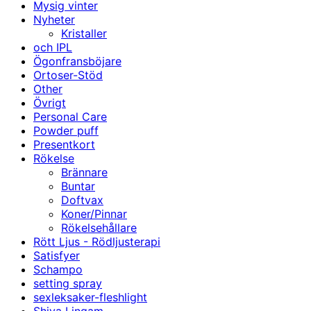
Mysig vinter
Nyheter
Kristaller
och IPL
Ögonfransböjare
Ortoser-Stöd
Other
Övrigt
Personal Care
Powder puff
Presentkort
Rökelse
Brännare
Buntar
Doftvax
Koner/Pinnar
Rökelsehållare
Rött Ljus - Rödljusterapi
Satisfyer
Schampo
setting spray
sexleksaker-fleshlight