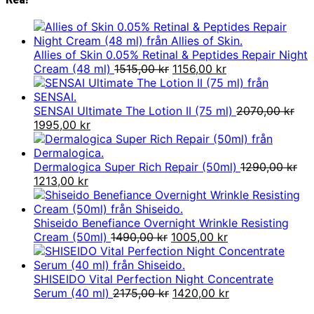
Allies of Skin 0.05% Retinal & Peptides Repair Night
Det
Det
Cream (48 ml)
1515,00
kr
1156,00
kr
ursprungliga
nuvarande
priset
priset
var:
är:
SENSAI Ultimate The Lotion II (75 ml)
2070,00
kr
Det
Det
1515,00 kr.
1156,00 kr.
1995,00
kr
ursprungliga
nuvarande
priset
priset
var:
är:
Dermalogica Super Rich Repair (50ml)
1290,00
kr
2070,00 kr.
Det
Det
1995,00 kr.
1213,00
kr
ursprungliga
nuvarande
priset
priset
var:
är:
Shiseido Benefiance Overnight Wrinkle Resisting
1290,00 kr.
1213,00 kr.
Det
Det
Cream (50ml)
1490,00
kr
1005,00
kr
ursprungliga
nuvarande
priset
priset
var:
är:
SHISEIDO Vital Perfection Night Concentrate
1490,00 kr.
Det
1005,00 kr.
Det
Serum (40 ml)
2175,00
kr
1420,00
kr
ursprungliga
nuvarande