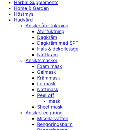
Herbal Supplements
Home & Garden
Höstmys
Hudvård
Ansiktsåterfuktning
Återfuktning
Dagkräm
Dagkräm med SPF
Hals & dekolletage
Nattkräm
Ansiktsmasker
Foam mask
Gelmask
Krämmask
Lermask
Nattmask
Peel off
mask
Sheet mask
Ansiktsrengöring
Micellärvatten
Rengöringsbalm