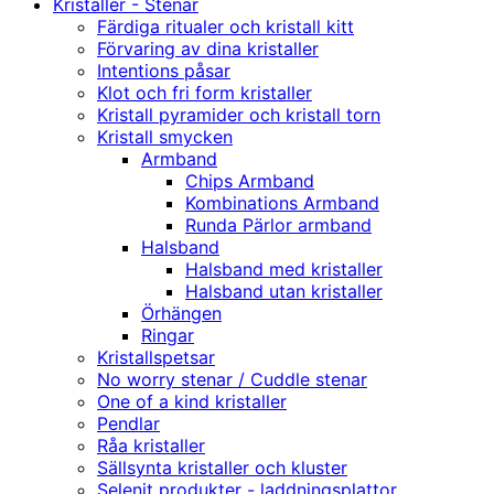
Kristaller - Stenar
Färdiga ritualer och kristall kitt
Förvaring av dina kristaller
Intentions påsar
Klot och fri form kristaller
Kristall pyramider och kristall torn
Kristall smycken
Armband
Chips Armband
Kombinations Armband
Runda Pärlor armband
Halsband
Halsband med kristaller
Halsband utan kristaller
Örhängen
Ringar
Kristallspetsar
No worry stenar / Cuddle stenar
One of a kind kristaller
Pendlar
Råa kristaller
Sällsynta kristaller och kluster
Selenit produkter - laddningsplattor