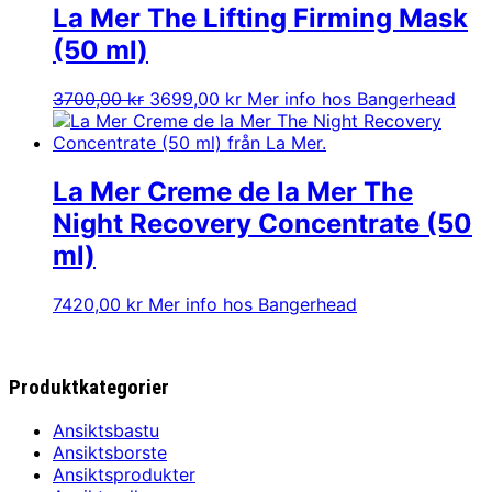
La Mer The Lifting Firming Mask
(50 ml)
Det
Det
3700,00
kr
3699,00
kr
Mer info hos Bangerhead
ursprungliga
nuvarande
priset
priset
var:
är:
3700,00 kr.
3699,00 kr.
La Mer Creme de la Mer The
Night Recovery Concentrate (50
ml)
7420,00
kr
Mer info hos Bangerhead
Produktkategorier
Ansiktsbastu
Ansiktsborste
Ansiktsprodukter