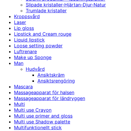
Slipade kristaller-Hjärtan-Djur-Natur
Trumlade kristaller
Kroppsvård
Laser
Lip gloss
Lipstick and Cream rouge
Liquid lipstick
Loose setting powder
Luftrenare
Make up Sponge
Man
Hudvård
Ansiktskräm
Ansiktsrengöring
Mascara
Massageapparat för halsen
Massageapparat för ländryggen
Multi
Multi use Crayon
Multi use primer and gloss
Multi use Shadow palette
Multifunktionellt stick