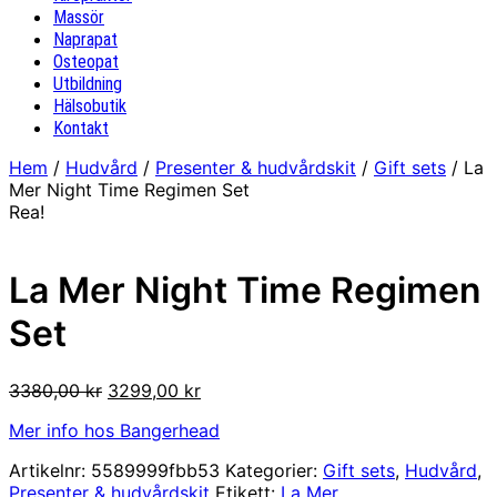
Massör
Naprapat
Osteopat
Utbildning
Hälsobutik
Kontakt
Hem
/
Hudvård
/
Presenter & hudvårdskit
/
Gift sets
/ La
Mer Night Time Regimen Set
Rea!
La Mer Night Time Regimen
Set
Det
Det
3380,00
kr
3299,00
kr
ursprungliga
nuvarande
Mer info hos Bangerhead
priset
priset
var:
är:
Artikelnr:
5589999fbb53
Kategorier:
Gift sets
,
Hudvård
,
3380,00 kr.
3299,00 kr.
Presenter & hudvårdskit
Etikett:
La Mer