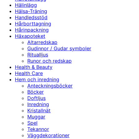
Hälinlägg
Hälsa-Träning
Handledsstöd
Hårborttagning
Hårinpackning
Häxapoteket
Altarredskap
Gudinnor / Gudar symboler
Ritualljus
Runor och redskap
Health & Beauty
Health Care
Hem och inredning
Anteckningsböcker
Böcker
Doftljus
Inredning
Kristallnät
Muggar
Spel
Tekannor
Väggdekorationer