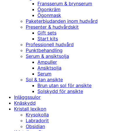
Fransserum & brynserum
Ögonkräm
Ögonmask
Paketerbjudanden inom hudvård
Presenter & hudvårdskit
Gift sets
Start kits
Professionell hudvård
Punktbehandling
Serum & ansiktsolja
Ampuller
Ansiktsolja
Serum
Sol & tan ansikte
Brun utan sol för ansikte
Solskydd för ansikte
Inläggssulor
Knäskydd
Kristall lexikon
Krysokolla
Labradorit
Obsidian