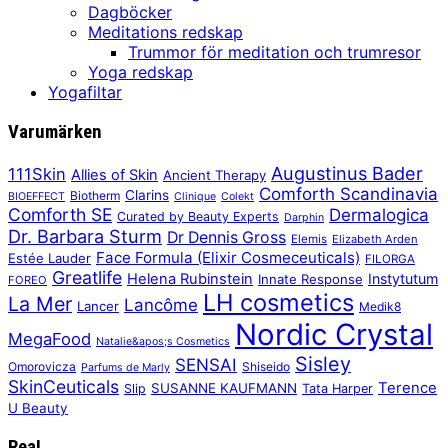
Dagböcker
Meditations redskap
Trummor för meditation och trumresor
Yoga redskap
Yogafiltar
Varumärken
Augustinus Bader
111Skin
Allies of Skin
Ancient Therapy
Comforth Scandinavia
Clarins
Biotherm
BIOEFFECT
Clinique
Colekt
Comforth SE
Dermalogica
Curated by Beauty Experts
Darphin
Dr. Barbara Sturm
Dr Dennis Gross
Elemis
Elizabeth Arden
Face Formula (Elixir Cosmeceuticals)
Estée Lauder
FILORGA
Greatlife
Helena Rubinstein
Instytutum
Innate Response
FOREO
LH cosmetics
La Mer
Lancôme
Lancer
Medik8
Nordic Crystal
MegaFood
Natalie&apos;s Cosmetics
Sisley
SENSAI
Omorovicza
Shiseido
Parfums de Marly
SkinCeuticals
Terence
SUSANNE KAUFMANN
Slip
Tata Harper
U Beauty
Rea!