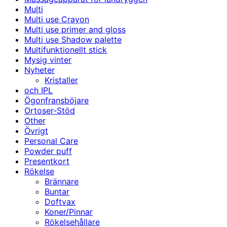
Multi
Multi use Crayon
Multi use primer and gloss
Multi use Shadow palette
Multifunktionellt stick
Mysig vinter
Nyheter
Kristaller
och IPL
Ögonfransböjare
Ortoser-Stöd
Other
Övrigt
Personal Care
Powder puff
Presentkort
Rökelse
Brännare
Buntar
Doftvax
Koner/Pinnar
Rökelsehållare