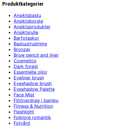
Produktkategorier
Ansiktsbastu
Ansiktsborste
Ansiktsprodukter
Ansiktsrulle
Barfotaskor
Bastuutrustning
Bronzer
Brow pencil and liner
Cosmetics
Dark forest
Essentiella oljor
Eyeliner brush
Eyeshadow brush
Eyeshadow Palette
Face Mist
Filtöverdrag i bambu
Fitness & Nutrition
Fleshlight
Folklore romantik
Fotvård