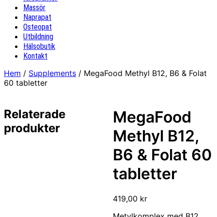
Massör
Naprapat
Osteopat
Utbildning
Hälsobutik
Kontakt
Hem
/
Supplements
/ MegaFood Methyl B12, B6 & Folat
60 tabletter
Relaterade
MegaFood
produkter
Methyl B12,
B6 & Folat 60
tabletter
419,00
kr
Metylkomplex med B12,