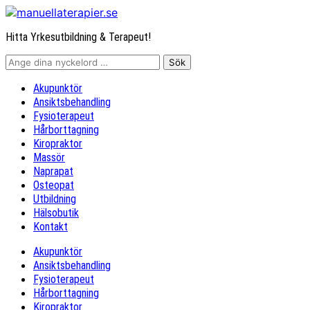
Hitta Yrkesutbildning & Terapeut!
Akupunktör
Ansiktsbehandling
Fysioterapeut
Hårborttagning
Kiropraktor
Massör
Naprapat
Osteopat
Utbildning
Hälsobutik
Kontakt
Akupunktör
Ansiktsbehandling
Fysioterapeut
Hårborttagning
Kiropraktor