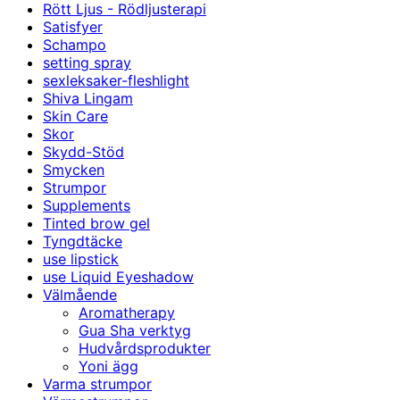
Rött Ljus - Rödljusterapi
Satisfyer
Schampo
setting spray
sexleksaker-fleshlight
Shiva Lingam
Skin Care
Skor
Skydd-Stöd
Smycken
Strumpor
Supplements
Tinted brow gel
Tyngdtäcke
use lipstick
use Liquid Eyeshadow
Välmående
Aromatherapy
Gua Sha verktyg
Hudvårdsprodukter
Yoni ägg
Varma strumpor