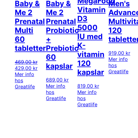
MegaFood
Baby &
Baby &
Men's
Vitamin
Me 2
Me 2
Advanc
D3
Prenatal
Prenatal
Multivi
5000
Multi
Probiotic
120
IU med
60
+
tablette
K-
tabletter
Prebiotic
919,00
kr
vitamin
60
Mer info
469,00
kr
120
kapslar
hos
Det
Det
429,00
kr
kapslar
Greatlife
ursprungliga
nuvarande
Mer info
689,00
kr
priset
priset
hos
Mer info
819,00
kr
var:
är:
Greatlife
hos
Mer info
469,00 kr.
429,00 kr.
Greatlife
hos
Greatlife