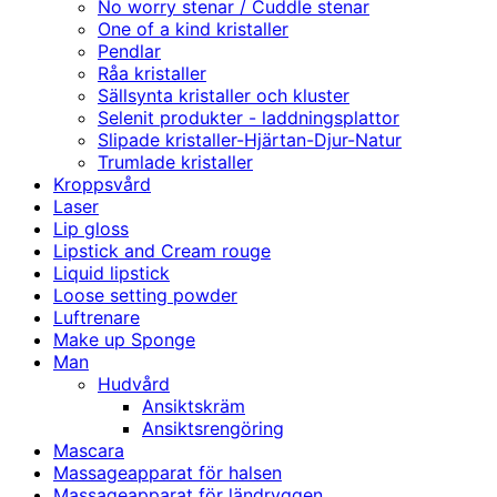
No worry stenar / Cuddle stenar
One of a kind kristaller
Pendlar
Råa kristaller
Sällsynta kristaller och kluster
Selenit produkter - laddningsplattor
Slipade kristaller-Hjärtan-Djur-Natur
Trumlade kristaller
Kroppsvård
Laser
Lip gloss
Lipstick and Cream rouge
Liquid lipstick
Loose setting powder
Luftrenare
Make up Sponge
Man
Hudvård
Ansiktskräm
Ansiktsrengöring
Mascara
Massageapparat för halsen
Massageapparat för ländryggen