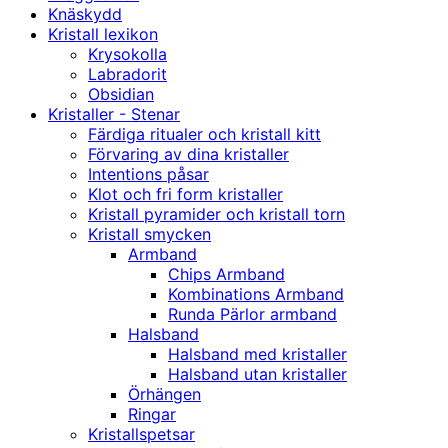
Knäskydd
Kristall lexikon
Krysokolla
Labradorit
Obsidian
Kristaller - Stenar
Färdiga ritualer och kristall kitt
Förvaring av dina kristaller
Intentions påsar
Klot och fri form kristaller
Kristall pyramider och kristall torn
Kristall smycken
Armband
Chips Armband
Kombinations Armband
Runda Pärlor armband
Halsband
Halsband med kristaller
Halsband utan kristaller
Örhängen
Ringar
Kristallspetsar