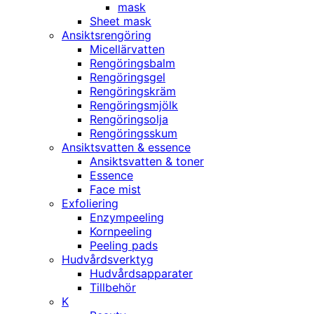
mask
Sheet mask
Ansiktsrengöring
Micellärvatten
Rengöringsbalm
Rengöringsgel
Rengöringskräm
Rengöringsmjölk
Rengöringsolja
Rengöringsskum
Ansiktsvatten & essence
Ansiktsvatten & toner
Essence
Face mist
Exfoliering
Enzympeeling
Kornpeeling
Peeling pads
Hudvårdsverktyg
Hudvårdsapparater
Tillbehör
K