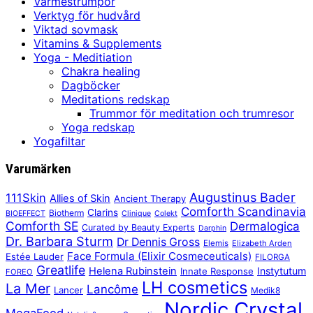
Värmestrumpor
Verktyg för hudvård
Viktad sovmask
Vitamins & Supplements
Yoga - Meditiation
Chakra healing
Dagböcker
Meditations redskap
Trummor för meditation och trumresor
Yoga redskap
Yogafiltar
Varumärken
Augustinus Bader
111Skin
Allies of Skin
Ancient Therapy
Comforth Scandinavia
Clarins
Biotherm
BIOEFFECT
Clinique
Colekt
Comforth SE
Dermalogica
Curated by Beauty Experts
Darphin
Dr. Barbara Sturm
Dr Dennis Gross
Elemis
Elizabeth Arden
Face Formula (Elixir Cosmeceuticals)
Estée Lauder
FILORGA
Greatlife
Helena Rubinstein
Instytutum
Innate Response
FOREO
LH cosmetics
La Mer
Lancôme
Lancer
Medik8
Nordic Crystal