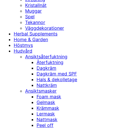
Kristallnät
Muggar
Spel
Tekannor
Väggdekorationer
Herbal Supplements
Home & Garden
Höstmys
Hudvård
Ansiktsåterfuktning
Återfuktning
Dagkräm
Dagkräm med SPF
Hals & dekolletage
Nattkräm
Ansiktsmasker
Foam mask
Gelmask
Krämmask
Lermask
Nattmask
Peel off