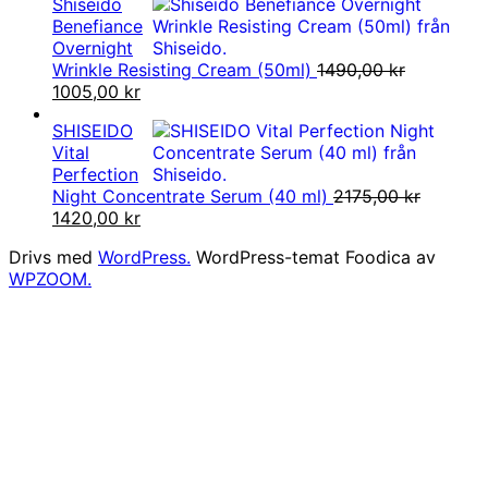
Shiseido
priset
priset
Benefiance
var:
är:
Overnight
1290,00 kr.
1213,00 kr.
Wrinkle Resisting Cream (50ml)
1490,00
kr
Det
Det
1005,00
kr
ursprungliga
nuvarande
SHISEIDO
priset
priset
Vital
var:
är:
Perfection
1490,00 kr.
1005,00 kr.
Night Concentrate Serum (40 ml)
2175,00
kr
Det
Det
1420,00
kr
ursprungliga
nuvarande
Drivs med
WordPress.
WordPress-temat Foodica av
priset
priset
WPZOOM.
var:
är:
2175,00 kr.
1420,00 kr.