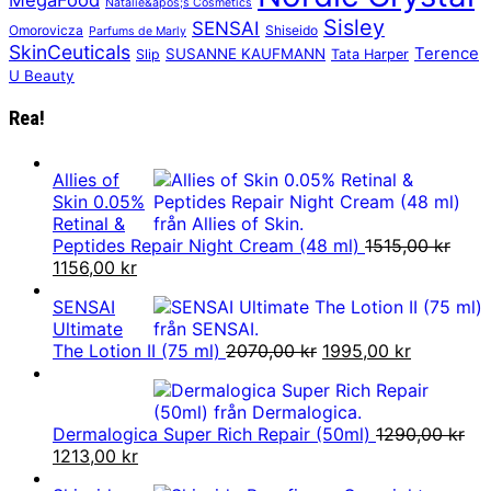
MegaFood
Natalie&apos;s Cosmetics
Sisley
SENSAI
Omorovicza
Shiseido
Parfums de Marly
SkinCeuticals
Terence
SUSANNE KAUFMANN
Slip
Tata Harper
U Beauty
Rea!
Allies of
Skin 0.05%
Retinal &
Peptides Repair Night Cream (48 ml)
1515,00
kr
Det
Det
1156,00
kr
ursprungliga
nuvarande
SENSAI
priset
priset
Ultimate
var:
är:
Det
Det
The Lotion II (75 ml)
2070,00
kr
1995,00
kr
1515,00 kr.
1156,00 kr.
ursprungliga
nuvarand
priset
priset
var:
är:
Dermalogica Super Rich Repair (50ml)
1290,00
kr
2070,00 kr.
1995,00 k
Det
Det
1213,00
kr
ursprungliga
nuvarande