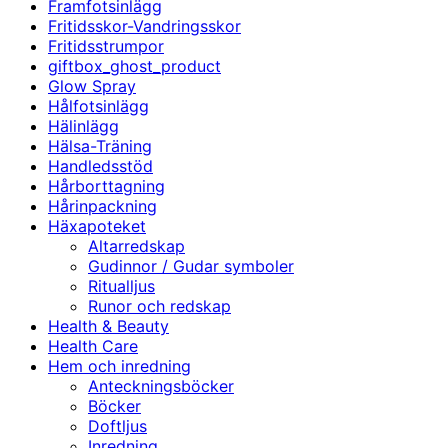
Framfotsinlägg
Fritidsskor-Vandringsskor
Fritidsstrumpor
giftbox_ghost_product
Glow Spray
Hålfotsinlägg
Hälinlägg
Hälsa-Träning
Handledsstöd
Hårborttagning
Hårinpackning
Häxapoteket
Altarredskap
Gudinnor / Gudar symboler
Ritualljus
Runor och redskap
Health & Beauty
Health Care
Hem och inredning
Anteckningsböcker
Böcker
Doftljus
Inredning