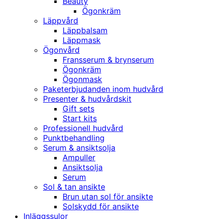
Beauty
Ögonkräm
Läppvård
Läppbalsam
Läppmask
Ögonvård
Fransserum & brynserum
Ögonkräm
Ögonmask
Paketerbjudanden inom hudvård
Presenter & hudvårdskit
Gift sets
Start kits
Professionell hudvård
Punktbehandling
Serum & ansiktsolja
Ampuller
Ansiktsolja
Serum
Sol & tan ansikte
Brun utan sol för ansikte
Solskydd för ansikte
Inläggssulor