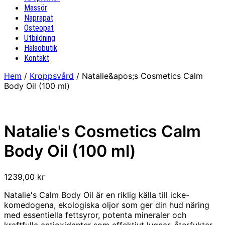
Massör
Naprapat
Osteopat
Utbildning
Hälsobutik
Kontakt
Hem
/
Kroppsvård
/ Natalie&apos;s Cosmetics Calm
Body Oil (100 ml)
Natalie's Cosmetics Calm
Body Oil (100 ml)
1239,00
kr
Natalie's Calm Body Oil är en riklig källa till icke-
komedogena, ekologiska oljor som ger din hud näring
med essentiella fettsyror, potenta mineraler och
kraftfulla antioxidanter som effektivt lugnar, återfuktar