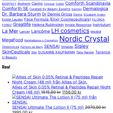
Comforth Scandinavia
Clarins
Biotherm
BIOEFFECT
Clinique
Colekt
Comforth SE
Dermalogica
Curated by Beauty Experts
Darphin
Dr. Barbara Sturm
Dr Dennis Gross
Elemis
Elizabeth Arden
Face Formula (Elixir Cosmeceuticals)
Estée Lauder
FILORGA
Greatlife
Helena Rubinstein
Instytutum
Innate Response
FOREO
LH cosmetics
La Mer
Lancôme
Lancer
Medik8
Nordic Crystal
MegaFood
Natalie&apos;s Cosmetics
Sisley
SENSAI
Omorovicza
Shiseido
Parfums de Marly
SkinCeuticals
Terence
SUSANNE KAUFMANN
Slip
Tata Harper
U Beauty
Rea!
Allies of Skin 0.05% Retinal & Peptides Repair Night
Det
Det
Cream (48 ml)
1515,00
kr
1156,00
kr
ursprungliga
nuvarande
priset
priset
var:
är:
SENSAI Ultimate The Lotion II (75 ml)
2070,00
kr
Det
Det
1515,00 kr.
1156,00 kr.
1995,00
kr