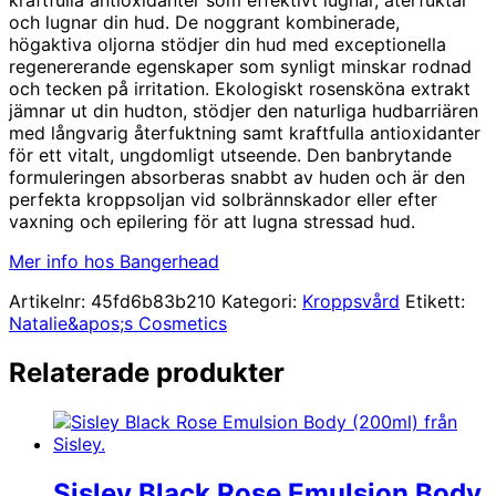
och lugnar din hud. De noggrant kombinerade,
högaktiva oljorna stödjer din hud med exceptionella
regenererande egenskaper som synligt minskar rodnad
och tecken på irritation. Ekologiskt rosensköna extrakt
jämnar ut din hudton, stödjer den naturliga hudbarriären
med långvarig återfuktning samt kraftfulla antioxidanter
för ett vitalt, ungdomligt utseende. Den banbrytande
formuleringen absorberas snabbt av huden och är den
perfekta kroppsoljan vid solbrännskador eller efter
vaxning och epilering för att lugna stressad hud.
Mer info hos Bangerhead
Artikelnr:
45fd6b83b210
Kategori:
Kroppsvård
Etikett:
Natalie&apos;s Cosmetics
Relaterade produkter
Sisley Black Rose Emulsion Body