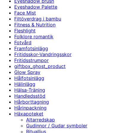
Eyeshadow brush
Eyeshadow Palette
Face Mist
Filtöverdrag i bambu
Fitness & Nutrition
Fleshlight
Folklore romantik
Fotvård
Framfotsinlägg
Fritidsskor-Vandringsskor
Fritidsstrumpor
giftbox_ghost_product
Glow Spray
Hålfotsinlägg
Hälinlägg
Hälsa-Träning
Handledsstöd
Hårborttagning
Hårinpackning
Häxapoteket
Altarredskap
Gudinnor / Gudar symboler
Ritualljus