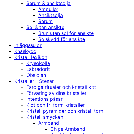
Serum & ansiktsolja
Ampuller
Ansiktsolja
Serum
Sol & tan ansikte
Brun utan sol för ansikte
Solskydd för ansikte
Inläggssulor
Knäskydd
Kristall lexikon
Krysokolla
Labradorit
Obsidian
Kristaller - Stenar
Färdiga ritualer och kristall kitt
Förvaring av dina kristaller
Intentions påsar
Klot och fri form kristaller
Kristall pyramider och kristall torn
Kristall smycken
Armband
Chips Armband