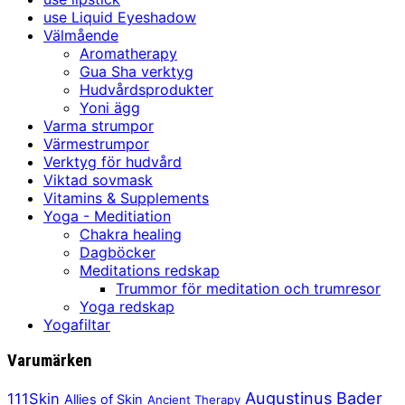
use Liquid Eyeshadow
Välmående
Aromatherapy
Gua Sha verktyg
Hudvårdsprodukter
Yoni ägg
Varma strumpor
Värmestrumpor
Verktyg för hudvård
Viktad sovmask
Vitamins & Supplements
Yoga - Meditiation
Chakra healing
Dagböcker
Meditations redskap
Trummor för meditation och trumresor
Yoga redskap
Yogafiltar
Varumärken
Augustinus Bader
111Skin
Allies of Skin
Ancient Therapy