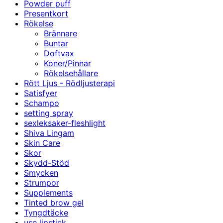
Powder puff
Presentkort
Rökelse
Brännare
Buntar
Doftvax
Koner/Pinnar
Rökelsehållare
Rött Ljus - Rödljusterapi
Satisfyer
Schampo
setting spray
sexleksaker-fleshlight
Shiva Lingam
Skin Care
Skor
Skydd-Stöd
Smycken
Strumpor
Supplements
Tinted brow gel
Tyngdtäcke
use lipstick