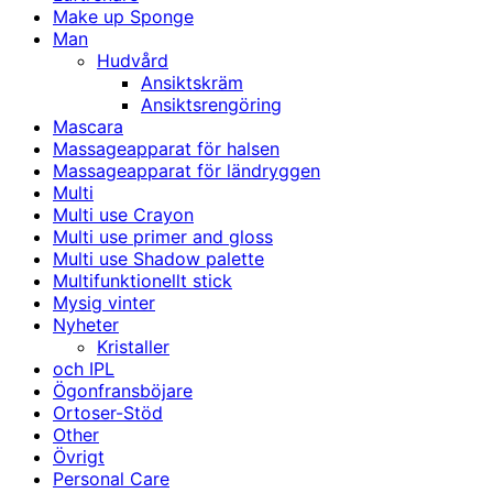
Make up Sponge
Man
Hudvård
Ansiktskräm
Ansiktsrengöring
Mascara
Massageapparat för halsen
Massageapparat för ländryggen
Multi
Multi use Crayon
Multi use primer and gloss
Multi use Shadow palette
Multifunktionellt stick
Mysig vinter
Nyheter
Kristaller
och IPL
Ögonfransböjare
Ortoser-Stöd
Other
Övrigt
Personal Care