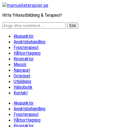
Hitta Yrkesutbildning & Terapeut!
Akupunktör
Ansiktsbehandling
Fysioterapeut
Hårborttagning
Kiropraktor
Massör
Naprapat
Osteopat
Utbildning
Hälsobutik
Kontakt
Akupunktör
Ansiktsbehandling
Fysioterapeut
Hårborttagning
Kiropraktor