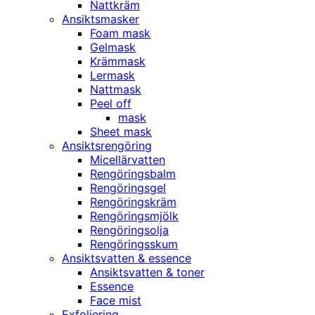
Nattkräm
Ansiktsmasker
Foam mask
Gelmask
Krämmask
Lermask
Nattmask
Peel off
mask
Sheet mask
Ansiktsrengöring
Micellärvatten
Rengöringsbalm
Rengöringsgel
Rengöringskräm
Rengöringsmjölk
Rengöringsolja
Rengöringsskum
Ansiktsvatten & essence
Ansiktsvatten & toner
Essence
Face mist
Exfoliering