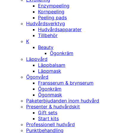
Enzympeeling
Kornpeeling
Peeling pads
Hudvårdsverktyg
Hudvårdsapparater
Tillbehör
K
Beauty
Ögonkräm
Läppvård
Läppbalsam
Läppmask
Ögonvård
Fransserum & brynserum
Ögonkräm
Ögonmask
Paketerbjudanden inom hudvård
Presenter & hudvårdskit
Gift sets
Start kits
Professionell hudvård
Punktbehandling