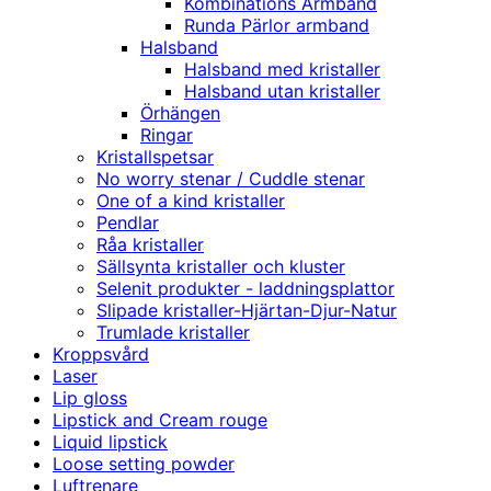
Kombinations Armband
Runda Pärlor armband
Halsband
Halsband med kristaller
Halsband utan kristaller
Örhängen
Ringar
Kristallspetsar
No worry stenar / Cuddle stenar
One of a kind kristaller
Pendlar
Råa kristaller
Sällsynta kristaller och kluster
Selenit produkter - laddningsplattor
Slipade kristaller-Hjärtan-Djur-Natur
Trumlade kristaller
Kroppsvård
Laser
Lip gloss
Lipstick and Cream rouge
Liquid lipstick
Loose setting powder
Luftrenare