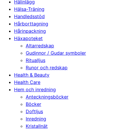
Hälinlägg
Hälsa-Träning
Handledsstöd
Hårborttagning
Hårinpackning
Häxapoteket
Altarredskap
Gudinnor / Gudar symboler
Ritualljus
Runor och redskap
Health & Beauty
Health Care
Hem och inredning
Anteckningsböcker
Böcker
Doftljus
Inredning
Kristallnät