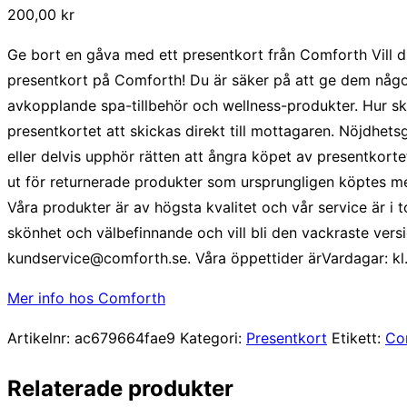
200,00
kr
Ge bort en gåva med ett presentkort från Comforth Vill 
presentkort på Comforth! Du är säker på att ge dem något
avkopplande spa-tillbehör och wellness-produkter. Hur sk
presentkortet att skickas direkt till mottagaren. Nöjdhe
eller delvis upphör rätten att ångra köpet av presentkort
ut för returnerade produkter som ursprungligen köptes m
Våra produkter är av högsta kvalitet och vår service är i 
skönhet och välbefinnande och vill bli den vackraste ver
kundservice@comforth.se. Våra öppettider ärVardagar: kl.
Mer info hos Comforth
Artikelnr:
ac679664fae9
Kategori:
Presentkort
Etikett:
Co
Relaterade produkter