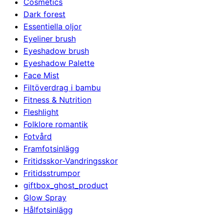
Cosmetics
Dark forest
Essentiella oljor
Eyeliner brush
Eyeshadow brush
Eyeshadow Palette
Face Mist
Filtöverdrag i bambu
Fitness & Nutrition
Fleshlight
Folklore romantik
Fotvård
Framfotsinlägg
Fritidsskor-Vandringsskor
Fritidsstrumpor
giftbox_ghost_product
Glow Spray
Hålfotsinlägg