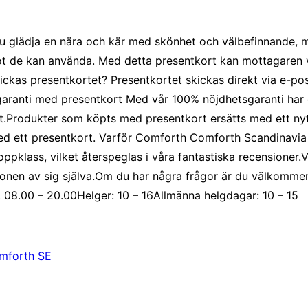
du glädja en nära och kär med skönhet och välbefinnande, 
 de kan använda. Med detta presentkort kan mottagaren välj
ickas presentkortet? Presentkortet skickas direkt via e-po
tsgaranti med presentkort Med vår 100% nöjdhetsgaranti har
et.Produkter som köpts med presentkort ersätts med ett nyt
ed ett presentkort. Varför Comforth Comforth Scandinavia 
toppklass, vilket återspeglas i våra fantastiska recensione
sionen av sig själva.Om du har några frågor är du välkomme
 08.00 – 20.00Helger: 10 – 16Allmänna helgdagar: 10 – 15
mforth SE