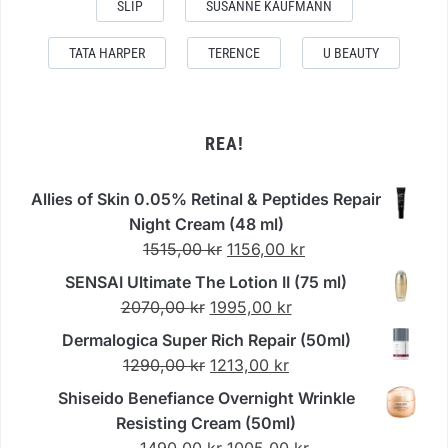
SLIP
SUSANNE KAUFMANN
TATA HARPER
TERENCE
U BEAUTY
REA!
Allies of Skin 0.05% Retinal & Peptides Repair
Night Cream (48 ml)
Det
Det
1515,00
kr
1156,00
kr
ursprungliga
nuvarande
SENSAI Ultimate The Lotion II (75 ml)
priset
priset
Det
Det
2070,00
kr
1995,00
kr
var:
är:
ursprungliga
nuvarande
Dermalogica Super Rich Repair (50ml)
1515,00 kr.
1156,00 kr.
priset
priset
Det
Det
1290,00
kr
1213,00
kr
var:
är:
ursprungliga
nuvarande
Shiseido Benefiance Overnight Wrinkle
2070,00 kr.
1995,00 kr.
priset
priset
Resisting Cream (50ml)
var:
är:
Det
Det