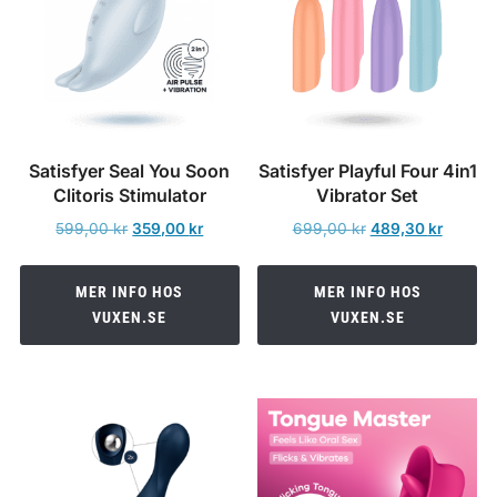
Satisfyer Seal You Soon
Satisfyer Playful Four 4in1
Clitoris Stimulator
Vibrator Set
Det
Det
Det
Det
599,00
kr
359,00
kr
699,00
kr
489,30
kr
ursprungliga
nuvarande
ursprungliga
nuvara
priset
priset
priset
priset
MER INFO HOS
MER INFO HOS
var:
är:
var:
är:
VUXEN.SE
VUXEN.SE
599,00 kr.
359,00 kr.
699,00 kr.
489,30 