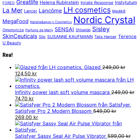
Greatlife
Helena Rubinstein
Instytutum
Innate Response
FOREO
LH cosmetics
La Mer
Lancôme
Lancer
Medik8
Nordic Crystal
MegaFood
Natalie&apos;s Cosmetics
Sisley
SENSAI
Omorovicza
Shiseido
Parfums de Marly
SkinCeuticals
Terence
SUSANNE KAUFMANN
Slip
Tata Harper
U Beauty
Rea!
Glazed
249,00
kr
Det
Det
124,50
kr
ursprungliga
nuvarande
priset
priset
var:
är:
Infinity power lash soft volume mascara
249,00
kr
249,00 kr.
Det
Det
124,50 kr.
74,70
kr
ursprungliga
nuvarande
priset
priset
Satisfyer Pro 2 Modern Blossom
549,00
kr
var:
Det
är:
Det
269,00
kr
249,00 kr.
ursprungliga
74,70 kr.
nuvarande
priset
priset
var:
är:
Satisfyer Sassy Seal Air Pulse Vibrator
599,00
kr