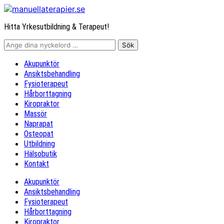
Hitta Yrkesutbildning & Terapeut!
Akupunktör
Ansiktsbehandling
Fysioterapeut
Hårborttagning
Kiropraktor
Massör
Naprapat
Osteopat
Utbildning
Hälsobutik
Kontakt
Akupunktör
Ansiktsbehandling
Fysioterapeut
Hårborttagning
Kiropraktor