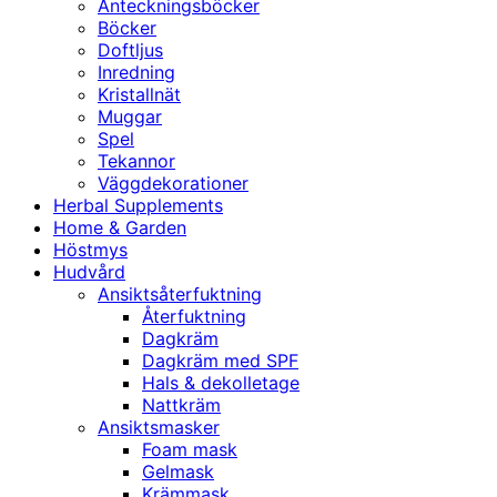
Anteckningsböcker
Böcker
Doftljus
Inredning
Kristallnät
Muggar
Spel
Tekannor
Väggdekorationer
Herbal Supplements
Home & Garden
Höstmys
Hudvård
Ansiktsåterfuktning
Återfuktning
Dagkräm
Dagkräm med SPF
Hals & dekolletage
Nattkräm
Ansiktsmasker
Foam mask
Gelmask
Krämmask