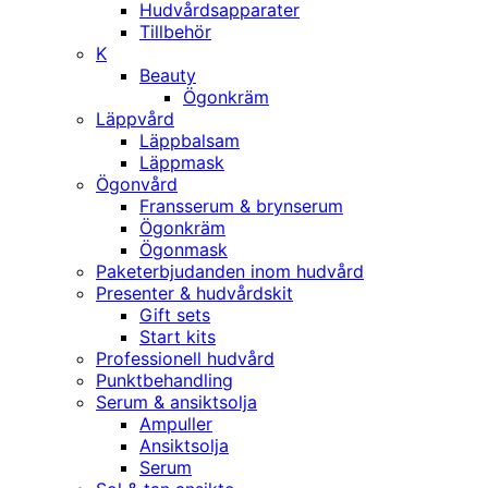
Hudvårdsapparater
Tillbehör
K
Beauty
Ögonkräm
Läppvård
Läppbalsam
Läppmask
Ögonvård
Fransserum & brynserum
Ögonkräm
Ögonmask
Paketerbjudanden inom hudvård
Presenter & hudvårdskit
Gift sets
Start kits
Professionell hudvård
Punktbehandling
Serum & ansiktsolja
Ampuller
Ansiktsolja
Serum