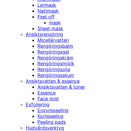
Lermask
Nattmask
Peel off
mask
Sheet mask
Ansiktsrengöring
Micellärvatten
Rengöringsbalm
Rengöringsgel
Rengöringskräm
Rengöringsmjölk
Rengöringsolja
Rengöringsskum
Ansiktsvatten & essence
Ansiktsvatten & toner
Essence
Face mist
Exfoliering
Enzympeeling
Kornpeeling
Peeling pads
Hudvårdsverktyg