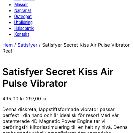
Massör
Naprapat
Osteopat
Utbildning
Hälsobutik
Kontakt
Hem
/
Satisfyer
/ Satisfyer Secret Kiss Air Pulse Vibrator
Rea!
Satisfyer Secret Kiss Air
Pulse Vibrator
Det
Det
495,00
kr
297,00
kr
ursprungliga
nuvarande
Denna diskreta, läppstiftsformade vibrator passar
priset
priset
perfekt i din hand och är idealisk för resor! Med vår
var:
är:
patenterade 4D Magnetic Power Engine tar vi
495,00 kr.
297,00 kr.
beröringsfri klitorisstimulering till en helt ny nivå. Denna
banbrytande teknik omdefinierar den sensoriska