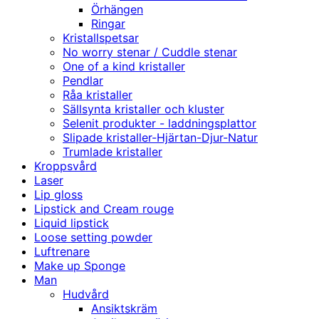
Örhängen
Ringar
Kristallspetsar
No worry stenar / Cuddle stenar
One of a kind kristaller
Pendlar
Råa kristaller
Sällsynta kristaller och kluster
Selenit produkter - laddningsplattor
Slipade kristaller-Hjärtan-Djur-Natur
Trumlade kristaller
Kroppsvård
Laser
Lip gloss
Lipstick and Cream rouge
Liquid lipstick
Loose setting powder
Luftrenare
Make up Sponge
Man
Hudvård
Ansiktskräm