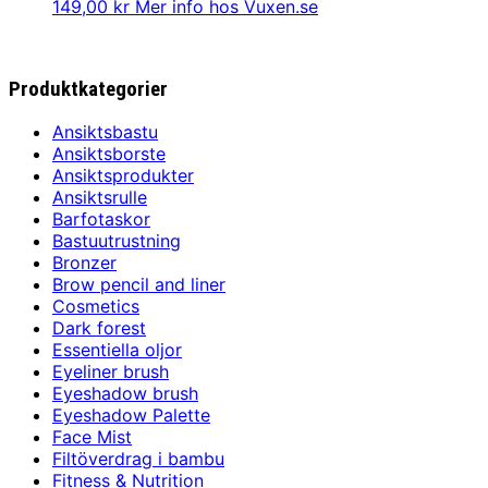
149,00
kr
Mer info hos Vuxen.se
Produktkategorier
Ansiktsbastu
Ansiktsborste
Ansiktsprodukter
Ansiktsrulle
Barfotaskor
Bastuutrustning
Bronzer
Brow pencil and liner
Cosmetics
Dark forest
Essentiella oljor
Eyeliner brush
Eyeshadow brush
Eyeshadow Palette
Face Mist
Filtöverdrag i bambu
Fitness & Nutrition