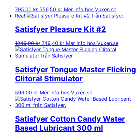
Det
Det
795,00
kr
556,50
kr
Mer info hos Vuxen.se
ursprungliga
nuvarande
Rea!
priset
priset
var:
är:
Satisfyer Pleasure Kit #2
795,00 kr.
556,50 kr.
Det
Det
1249,00
kr
749,40
kr
Mer info hos Vuxen.se
ursprungliga
nuvarande
priset
priset
var:
är:
1249,00 kr.
749,40 kr.
Satisfyer Tongue Master Flicking
Clitoral Stimulator
599,00
kr
Mer info hos Vuxen.se
Satisfyer Cotton Candy Water
Based Lubricant 300 ml