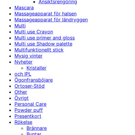
Ansiktsrengöring
Mascara
Massageapparat för halsen
Massageapparat för ländryggen
Multi
Multi use Crayon
Multi use primer and gloss
Multi use Shadow palette
Multifunktionellt stick
Mysig vinter
Nyheter
Kristaller
och IPL
Ögonfransböjare
Ortoser-Stöd
Other
Övrigt
Personal Care
Powder puff
Presentkort
Rökelse
Brännare
Buntar