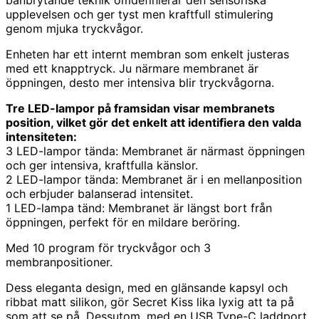
upplevelsen och ger tyst men kraftfull stimulering
genom mjuka tryckvågor.
Enheten har ett internt membran som enkelt justeras
med ett knapptryck. Ju närmare membranet är
öppningen, desto mer intensiva blir tryckvågorna.
Tre LED-lampor på framsidan visar membranets
position, vilket gör det enkelt att identifiera den valda
intensiteten:
3 LED-lampor tända: Membranet är närmast öppningen
och ger intensiva, kraftfulla känslor.
2 LED-lampor tända: Membranet är i en mellanposition
och erbjuder balanserad intensitet.
1 LED-lampa tänd: Membranet är längst bort från
öppningen, perfekt för en mildare beröring.
Med 10 program för tryckvågor och 3
membranpositioner.
Dess eleganta design, med en glänsande kapsyl och
ribbat matt silikon, gör Secret Kiss lika lyxig att ta på
som att se på. Dessutom, med en USB Type-C laddport,