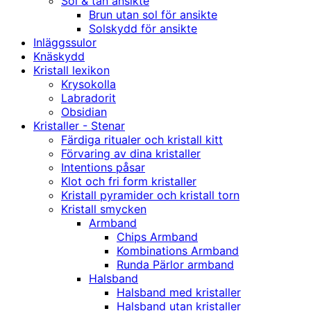
Sol & tan ansikte
Brun utan sol för ansikte
Solskydd för ansikte
Inläggssulor
Knäskydd
Kristall lexikon
Krysokolla
Labradorit
Obsidian
Kristaller - Stenar
Färdiga ritualer och kristall kitt
Förvaring av dina kristaller
Intentions påsar
Klot och fri form kristaller
Kristall pyramider och kristall torn
Kristall smycken
Armband
Chips Armband
Kombinations Armband
Runda Pärlor armband
Halsband
Halsband med kristaller
Halsband utan kristaller