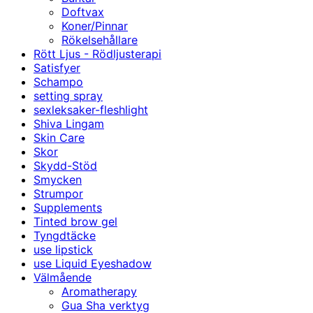
Doftvax
Koner/Pinnar
Rökelsehållare
Rött Ljus - Rödljusterapi
Satisfyer
Schampo
setting spray
sexleksaker-fleshlight
Shiva Lingam
Skin Care
Skor
Skydd-Stöd
Smycken
Strumpor
Supplements
Tinted brow gel
Tyngdtäcke
use lipstick
use Liquid Eyeshadow
Välmående
Aromatherapy
Gua Sha verktyg