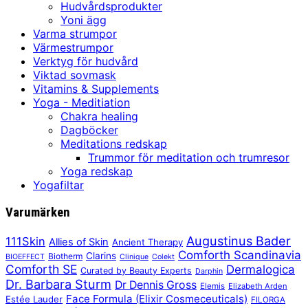
Hudvårdsprodukter
Yoni ägg
Varma strumpor
Värmestrumpor
Verktyg för hudvård
Viktad sovmask
Vitamins & Supplements
Yoga - Meditiation
Chakra healing
Dagböcker
Meditations redskap
Trummor för meditation och trumresor
Yoga redskap
Yogafiltar
Varumärken
Augustinus Bader
111Skin
Allies of Skin
Ancient Therapy
Comforth Scandinavia
Clarins
Biotherm
BIOEFFECT
Clinique
Colekt
Comforth SE
Dermalogica
Curated by Beauty Experts
Darphin
Dr. Barbara Sturm
Dr Dennis Gross
Elemis
Elizabeth Arden
Face Formula (Elixir Cosmeceuticals)
Estée Lauder
FILORGA