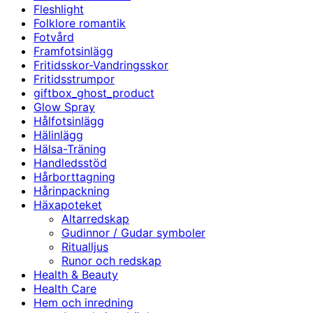
Fleshlight
Folklore romantik
Fotvård
Framfotsinlägg
Fritidsskor-Vandringsskor
Fritidsstrumpor
giftbox_ghost_product
Glow Spray
Hålfotsinlägg
Hälinlägg
Hälsa-Träning
Handledsstöd
Hårborttagning
Hårinpackning
Häxapoteket
Altarredskap
Gudinnor / Gudar symboler
Ritualljus
Runor och redskap
Health & Beauty
Health Care
Hem och inredning