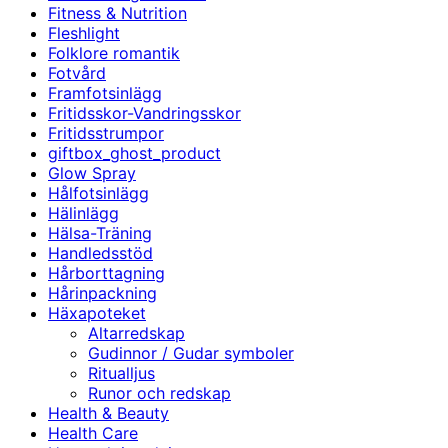
Fitness & Nutrition
Fleshlight
Folklore romantik
Fotvård
Framfotsinlägg
Fritidsskor-Vandringsskor
Fritidsstrumpor
giftbox_ghost_product
Glow Spray
Hålfotsinlägg
Hälinlägg
Hälsa-Träning
Handledsstöd
Hårborttagning
Hårinpackning
Häxapoteket
Altarredskap
Gudinnor / Gudar symboler
Ritualljus
Runor och redskap
Health & Beauty
Health Care