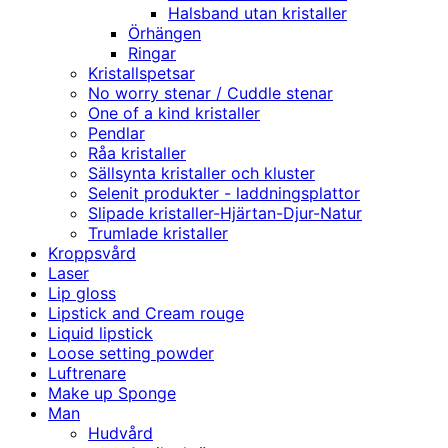
Halsband utan kristaller
Örhängen
Ringar
Kristallspetsar
No worry stenar / Cuddle stenar
One of a kind kristaller
Pendlar
Råa kristaller
Sällsynta kristaller och kluster
Selenit produkter - laddningsplattor
Slipade kristaller-Hjärtan-Djur-Natur
Trumlade kristaller
Kroppsvård
Laser
Lip gloss
Lipstick and Cream rouge
Liquid lipstick
Loose setting powder
Luftrenare
Make up Sponge
Man
Hudvård