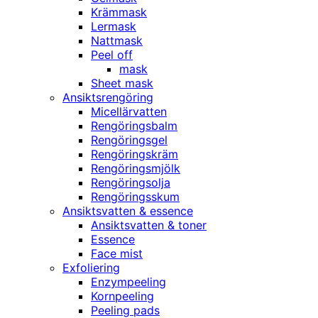
Krämmask
Lermask
Nattmask
Peel off
mask
Sheet mask
Ansiktsrengöring
Micellärvatten
Rengöringsbalm
Rengöringsgel
Rengöringskräm
Rengöringsmjölk
Rengöringsolja
Rengöringsskum
Ansiktsvatten & essence
Ansiktsvatten & toner
Essence
Face mist
Exfoliering
Enzympeeling
Kornpeeling
Peeling pads