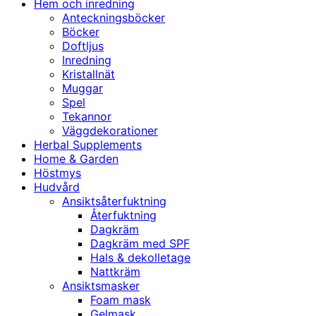
Hem och inredning
Anteckningsböcker
Böcker
Doftljus
Inredning
Kristallnät
Muggar
Spel
Tekannor
Väggdekorationer
Herbal Supplements
Home & Garden
Höstmys
Hudvård
Ansiktsåterfuktning
Återfuktning
Dagkräm
Dagkräm med SPF
Hals & dekolletage
Nattkräm
Ansiktsmasker
Foam mask
Gelmask