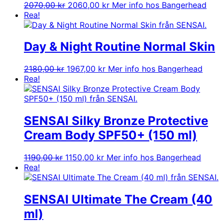
Det
Det
2070,00
kr
2060,00
kr
Mer info hos Bangerhead
ursprungliga
nuvarande
Rea!
priset
priset
var:
är:
2070,00 kr.
2060,00 kr.
Day & Night Routine Normal Skin
Det
Det
2180,00
kr
1967,00
kr
Mer info hos Bangerhead
ursprungliga
nuvarande
Rea!
priset
priset
var:
är:
2180,00 kr.
1967,00 kr.
SENSAI Silky Bronze Protective
Cream Body SPF50+ (150 ml)
Det
Det
1190,00
kr
1150,00
kr
Mer info hos Bangerhead
ursprungliga
nuvarande
Rea!
priset
priset
var:
är:
1190,00 kr.
1150,00 kr.
SENSAI Ultimate The Cream (40
ml)