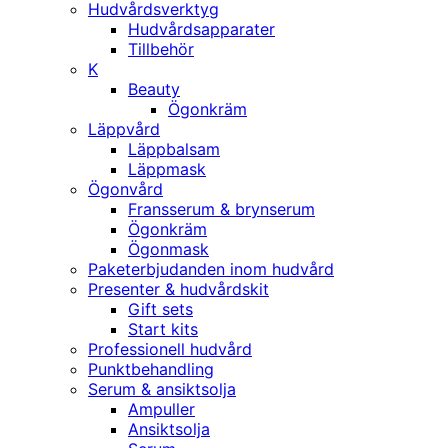
Hudvårdsverktyg
Hudvårdsapparater
Tillbehör
K
Beauty
Ögonkräm
Läppvård
Läppbalsam
Läppmask
Ögonvård
Fransserum & brynserum
Ögonkräm
Ögonmask
Paketerbjudanden inom hudvård
Presenter & hudvårdskit
Gift sets
Start kits
Professionell hudvård
Punktbehandling
Serum & ansiktsolja
Ampuller
Ansiktsolja