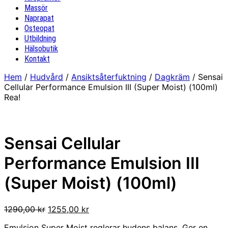
Massör
Naprapat
Osteopat
Utbildning
Hälsobutik
Kontakt
Hem
/
Hudvård
/
Ansiktsåterfuktning
/
Dagkräm
/ Sensai
Cellular Performance Emulsion III (Super Moist) (100ml)
Rea!
Sensai Cellular
Performance Emulsion III
(Super Moist) (100ml)
Det
Det
1290,00
kr
1255,00
kr
ursprungliga
nuvarande
Emulsion Super Moist reglerar hudens balans. Ger en