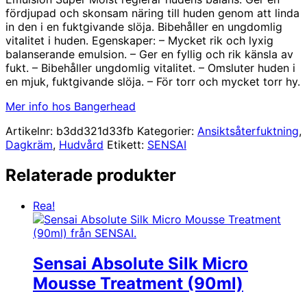
priset
priset
fördjupad och skonsam näring till huden genom att linda
var:
är:
in den i en fuktgivande slöja. Bibehåller en ungdomlig
1290,00 kr.
1255,00 kr.
vitalitet i huden. Egenskaper: – Mycket rik och lyxig
balanserande emulsion. – Ger en fyllig och rik känsla av
fukt. – Bibehåller ungdomlig vitalitet. – Omsluter huden i
en mjuk, fuktgivande slöja. – För torr och mycket torr hy.
Mer info hos Bangerhead
Artikelnr:
b3dd321d33fb
Kategorier:
Ansiktsåterfuktning
,
Dagkräm
,
Hudvård
Etikett:
SENSAI
Relaterade produkter
Rea!
Sensai Absolute Silk Micro
Mousse Treatment (90ml)