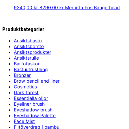
Det
Det
9340,00
kr
8290,00
kr
Mer info hos Bangerhead
ursprungliga
nuvarande
priset
priset
var:
är:
Produktkategorier
9340,00 kr.
8290,00 kr.
Ansiktsbastu
Ansiktsborste
Ansiktsprodukter
Ansiktsrulle
Barfotaskor
Bastuutrustning
Bronzer
Brow pencil and liner
Cosmetics
Dark forest
Essentiella oljor
Eyeliner brush
Eyeshadow brush
Eyeshadow Palette
Face Mist
Filtöverdrag i bambu