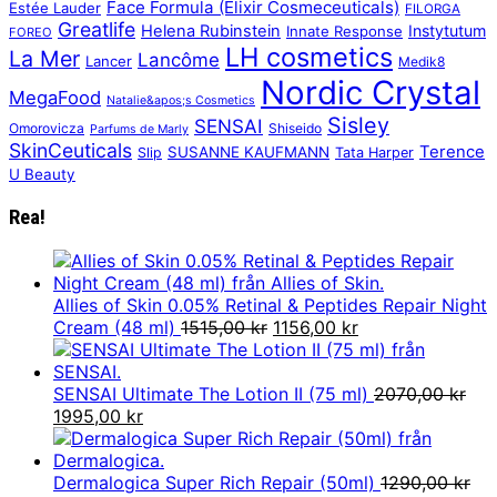
Face Formula (Elixir Cosmeceuticals)
Estée Lauder
FILORGA
Greatlife
Helena Rubinstein
Instytutum
Innate Response
FOREO
LH cosmetics
La Mer
Lancôme
Lancer
Medik8
Nordic Crystal
MegaFood
Natalie&apos;s Cosmetics
Sisley
SENSAI
Omorovicza
Shiseido
Parfums de Marly
SkinCeuticals
Terence
SUSANNE KAUFMANN
Slip
Tata Harper
U Beauty
Rea!
Allies of Skin 0.05% Retinal & Peptides Repair Night
Det
Det
Cream (48 ml)
1515,00
kr
1156,00
kr
ursprungliga
nuvarande
priset
priset
var:
är:
SENSAI Ultimate The Lotion II (75 ml)
2070,00
kr
Det
Det
1515,00 kr.
1156,00 kr.
1995,00
kr
ursprungliga
nuvarande
priset
priset
var:
är:
Dermalogica Super Rich Repair (50ml)
1290,00
kr