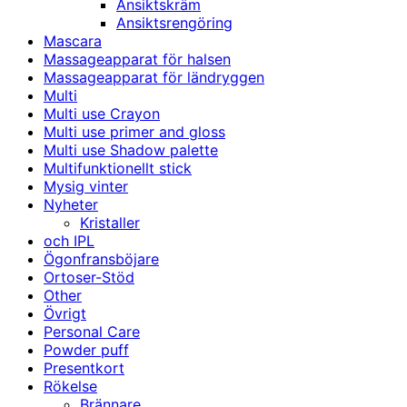
Ansiktskräm
Ansiktsrengöring
Mascara
Massageapparat för halsen
Massageapparat för ländryggen
Multi
Multi use Crayon
Multi use primer and gloss
Multi use Shadow palette
Multifunktionellt stick
Mysig vinter
Nyheter
Kristaller
och IPL
Ögonfransböjare
Ortoser-Stöd
Other
Övrigt
Personal Care
Powder puff
Presentkort
Rökelse
Brännare