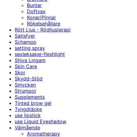
Buntar
Doftvax
Koner/Pinnar
Rökelsehållare
Rött Ljus - Rödljusterapi
Satisfyer
Schampo
setting spray
sexleksaker-fleshlight
Shiva Lingam
Skin Care
Skor
Skydd-Stöd
Smycken
Strumpor
Supplements
Tinted brow gel
Tyngdtäcke
use lipstick
use Liquid Eyeshadow
Välmående
Aromatherapy