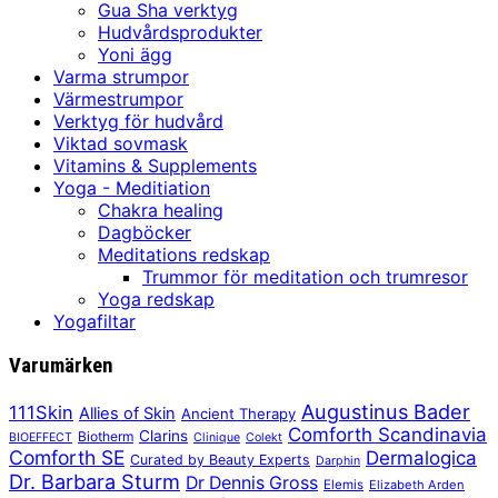
Gua Sha verktyg
Hudvårdsprodukter
Yoni ägg
Varma strumpor
Värmestrumpor
Verktyg för hudvård
Viktad sovmask
Vitamins & Supplements
Yoga - Meditiation
Chakra healing
Dagböcker
Meditations redskap
Trummor för meditation och trumresor
Yoga redskap
Yogafiltar
Varumärken
Augustinus Bader
111Skin
Allies of Skin
Ancient Therapy
Comforth Scandinavia
Clarins
Biotherm
BIOEFFECT
Clinique
Colekt
Comforth SE
Dermalogica
Curated by Beauty Experts
Darphin
Dr. Barbara Sturm
Dr Dennis Gross
Elemis
Elizabeth Arden