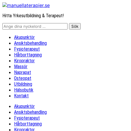
Hitta Yrkesutbildning & Terapeut!
Akupunktör
Ansiktsbehandling
Fysioterapeut
Hårborttagning
Kiropraktor
Massör
Naprapat
Osteopat
Utbildning
Hälsobutik
Kontakt
Akupunktör
Ansiktsbehandling
Fysioterapeut
Hårborttagning
Kiropraktor