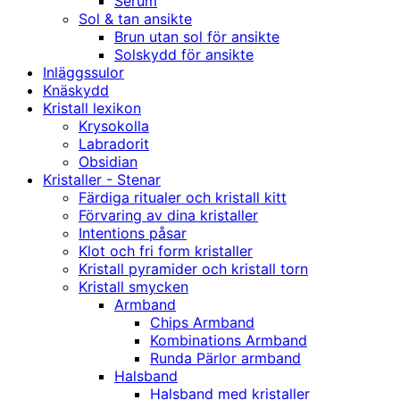
Serum
Sol & tan ansikte
Brun utan sol för ansikte
Solskydd för ansikte
Inläggssulor
Knäskydd
Kristall lexikon
Krysokolla
Labradorit
Obsidian
Kristaller - Stenar
Färdiga ritualer och kristall kitt
Förvaring av dina kristaller
Intentions påsar
Klot och fri form kristaller
Kristall pyramider och kristall torn
Kristall smycken
Armband
Chips Armband
Kombinations Armband
Runda Pärlor armband
Halsband
Halsband med kristaller