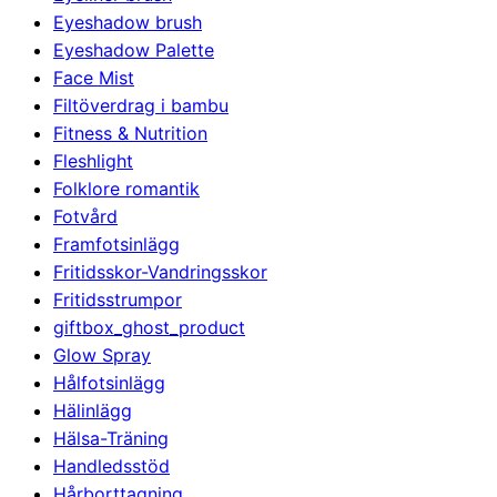
Eyeshadow brush
Eyeshadow Palette
Face Mist
Filtöverdrag i bambu
Fitness & Nutrition
Fleshlight
Folklore romantik
Fotvård
Framfotsinlägg
Fritidsskor-Vandringsskor
Fritidsstrumpor
giftbox_ghost_product
Glow Spray
Hålfotsinlägg
Hälinlägg
Hälsa-Träning
Handledsstöd
Hårborttagning