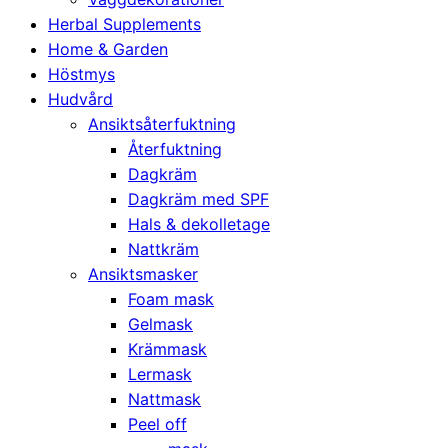
Herbal Supplements
Home & Garden
Höstmys
Hudvård
Ansiktsåterfuktning
Återfuktning
Dagkräm
Dagkräm med SPF
Hals & dekolletage
Nattkräm
Ansiktsmasker
Foam mask
Gelmask
Krämmask
Lermask
Nattmask
Peel off