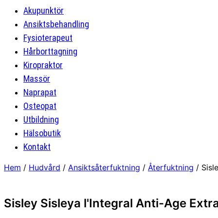
Akupunktör
Ansiktsbehandling
Fysioterapeut
Hårborttagning
Kiropraktor
Massör
Naprapat
Osteopat
Utbildning
Hälsobutik
Kontakt
Hem
/
Hudvård
/
Ansiktsåterfuktning
/
Återfuktning
/ Sisl
Sisley Sisleya l'Integral Anti-Age Ext