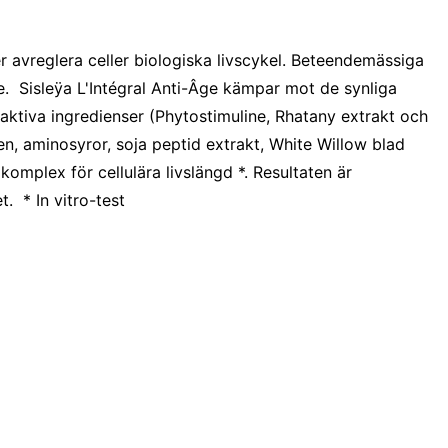
ter avreglera celler biologiska livscykel. Beteendemässiga
. Sisleÿa L'Intégral Anti-Âge kämpar mot de synliga
aktiva ingredienser (Phytostimuline, Rhatany extrakt och
en, aminosyror, soja peptid extrakt, White Willow blad
 komplex för cellulära livslängd *. Resultaten är
. * In vitro-test