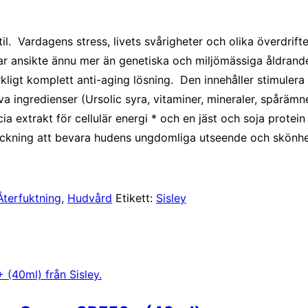
stil. Vardagens stress, livets svårigheter och olika överdrif
r ansikte ännu mer än genetiska och miljömässiga åldrande
ligt komplett anti-aging lösning. Den innehåller stimulera 
a ingredienser (Ursolic syra, vitaminer, mineraler, spårämn
cia extrakt för cellulär energi * och en jäst och soja protein
läckning att bevara hudens ungdomliga utseende och skönhet
Återfuktning
,
Hudvård
Etikett:
Sisley