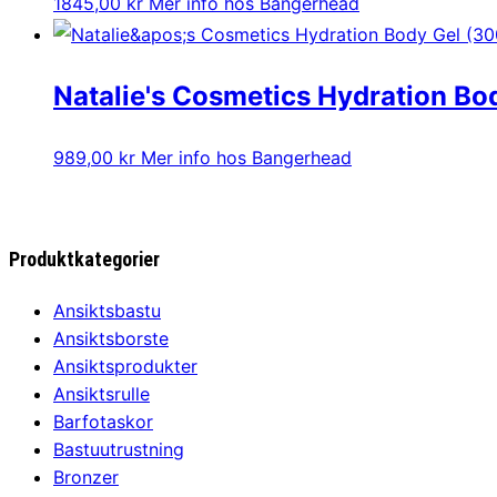
1845,00
kr
Mer info hos Bangerhead
Natalie's Cosmetics Hydration Bo
989,00
kr
Mer info hos Bangerhead
Produktkategorier
Ansiktsbastu
Ansiktsborste
Ansiktsprodukter
Ansiktsrulle
Barfotaskor
Bastuutrustning
Bronzer