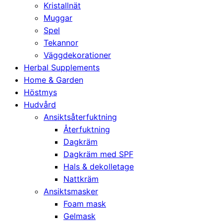
Kristallnät
Muggar
Spel
Tekannor
Väggdekorationer
Herbal Supplements
Home & Garden
Höstmys
Hudvård
Ansiktsåterfuktning
Återfuktning
Dagkräm
Dagkräm med SPF
Hals & dekolletage
Nattkräm
Ansiktsmasker
Foam mask
Gelmask