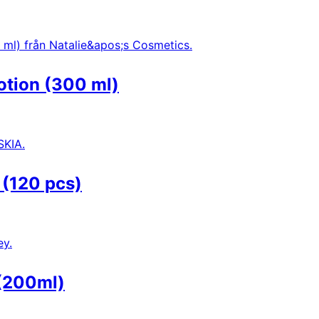
otion (300 ml)
(120 pcs)
 (200ml)