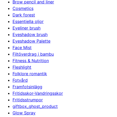
Brow pencil and liner
Cosmetics
Dark forest
Essentiella oljor
Eyeliner brush
Eyeshadow brush
Eyeshadow Palette
Face Mist
Filtöverdrag i bambu
Fitness & Nutrition
Fleshlight
Folklore romantik
Fotvård
Framfotsinlägg
Fritidsskor-Vandringsskor
Fritidsstrumpor
giftbox_ghost_product
Glow Spray