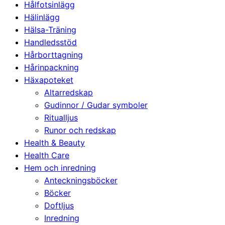
Hålfotsinlägg
Hälinlägg
Hälsa-Träning
Handledsstöd
Hårborttagning
Hårinpackning
Häxapoteket
Altarredskap
Gudinnor / Gudar symboler
Ritualljus
Runor och redskap
Health & Beauty
Health Care
Hem och inredning
Anteckningsböcker
Böcker
Doftljus
Inredning