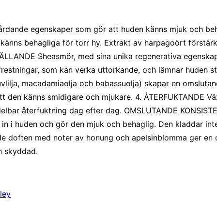
vårdande egenskaper som gör att huden känns mjuk och b
känns behagliga för torr hy. Extrakt av harpagoört förstä
ÄLLANDE Sheasmör, med sina unika regenerativa egenskaper
påfrestningar, som kan verka uttorkande, och lämnar huden 
uvlilja, macadamiaolja och babassuolja) skapar en omslutand
ör att den känns smidigare och mjukare. 4. ÅTERFUKTANDE Väx
omedelbar återfuktning dag efter dag. OMSLUTANDE KONS
r in i huden och gör den mjuk och behaglig. Den kladdar inte
ande doften med noter av honung och apelsinblomma ger en 
ch skyddad.
ley