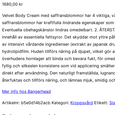
1680,00
kr
Velvet Body Cream med saffransblommor har 4 viktiga, 
saffransblommor har kraftfulla lindrande egenskaper som 
Eventuella obehagskänslor lindras omedelbart. 2. ÅTERST
innehåll av essentiella fettsyror. Det skyddar mot yttre 
av intensivt vårdande ingredienser (extrakt av japansk dr
hydrolipidfilm. Huden tillförs näring på djupet, vilket g
överhudens hornlager att binda och bevara fukt, för 
fyllig och silkeslen konsistens som vid applicering smälte
direkt efter användning. Den naturligt framställda, lugn
återfuktas och tillförs näring, och lämnas mjuk, smidig o
Mer info hos Bangerhead
Artikelnr:
b5e0d14b2acb
Kategori:
Kroppsvård
Etikett:
Sis