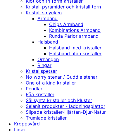
Klot och fri form kristaller
Kristall pyramider och kristall torn
Kristall smycken
Armband
Chips Armband
Kombinations Armband
Runda Pärlor armband
Halsband
Halsband med kristaller
Halsband utan kristaller
Örhängen
Ringar
Kristallspetsar
No worry stenar / Cuddle stenar
One of a kind kristaller
Pendlar
Råa kristaller
Sällsynta kristaller och kluster
Selenit produkter - laddningsplattor
Slipade kristaller-Hjärtan-Djur-Natur
Trumlade kristaller
Kroppsvård
Laser