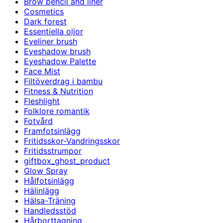
Brow pencil and liner
Cosmetics
Dark forest
Essentiella oljor
Eyeliner brush
Eyeshadow brush
Eyeshadow Palette
Face Mist
Filtöverdrag i bambu
Fitness & Nutrition
Fleshlight
Folklore romantik
Fotvård
Framfotsinlägg
Fritidsskor-Vandringsskor
Fritidsstrumpor
giftbox_ghost_product
Glow Spray
Hålfotsinlägg
Hälinlägg
Hälsa-Träning
Handledsstöd
Hårborttagning