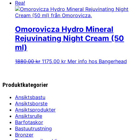
ursprungliga
nuvarande
Rea!
priset
priset
var:
är:
2350,00 kr.
2349,00 kr.
Omorovicza Hydro Mineral
Rejuvinating Night Cream (50
ml)
Det
Det
1880,00
kr
1175,00
kr
Mer info hos Bangerhead
ursprungliga
nuvarande
priset
priset
var:
är:
Produktkategorier
1880,00 kr.
1175,00 kr.
Ansiktsbastu
Ansiktsborste
Ansiktsprodukter
Ansiktsrulle
Barfotaskor
Bastuutrustning
Bronzer