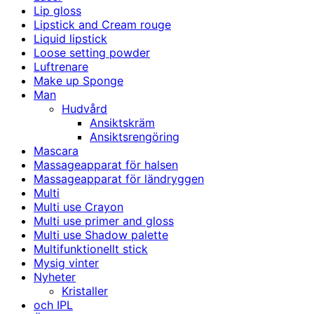
Lip gloss
Lipstick and Cream rouge
Liquid lipstick
Loose setting powder
Luftrenare
Make up Sponge
Man
Hudvård
Ansiktskräm
Ansiktsrengöring
Mascara
Massageapparat för halsen
Massageapparat för ländryggen
Multi
Multi use Crayon
Multi use primer and gloss
Multi use Shadow palette
Multifunktionellt stick
Mysig vinter
Nyheter
Kristaller
och IPL