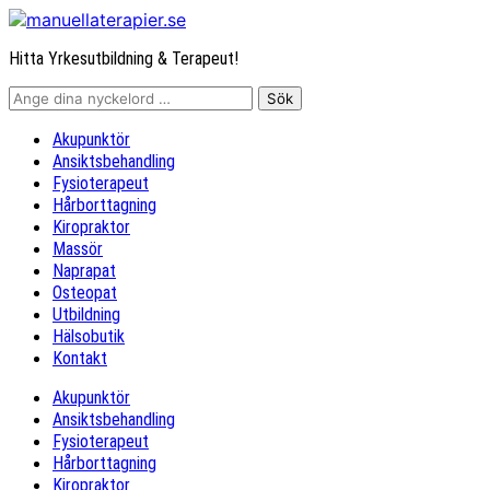
Hitta Yrkesutbildning & Terapeut!
Akupunktör
Ansiktsbehandling
Fysioterapeut
Hårborttagning
Kiropraktor
Massör
Naprapat
Osteopat
Utbildning
Hälsobutik
Kontakt
Akupunktör
Ansiktsbehandling
Fysioterapeut
Hårborttagning
Kiropraktor