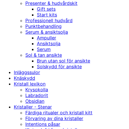
Presenter & hudvårdskit
Gift sets
Start kits
Professionell hudvård
Punktbehandling
Serum & ansiktsolja
Ampuller
Ansiktsolja
Serum
Sol & tan ansikte
Brun utan sol för ansikte
Solskydd för ansikte
Inläggssulor
Knäskydd
Kristall lexikon
Krysokolla
Labradorit
Obsidian
Kristaller - Stenar
Färdiga ritualer och kristall kitt
Förvaring av dina kristaller
Intentions påsar