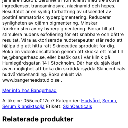
ingredienser, traneaminosyra, niacinamid och hepes.
Resultatet är en synlig förbättring av utseendet av
postinflammatorisk hyperpigmentering. Reducerar
synligheten av ojämn pigmentering. Minskar
förekomsten av ny hyperpigmentering. Bidrar till att
stimulera hudens exfoliering för ett snabbare och bättre
resultat. Våra auktoriserade hudterapeuter står redo att
hjälpa dig att hitta rätt Skinceuticalsprodukt för dig.
Boka en videokonsultation genom att skicka ett mail till
hej@bangerhead.se, eller besök oss i vår klinik på
Humlegårdsgatan 14 i Stockholm. Där har du självklart
även möjlighet att boka din skräddarsydda Skinceuticals
hudvårdsbehandling. Boka enkelt via
www.bangerheadstudio.se .
Mer info hos Bangerhead
Artikelnr:
055ccc017cc7
Kategorier:
Hudvård
,
Serum
,
Serum & ansiktsolja
Etikett:
SkinCeuticals
Relaterade produkter