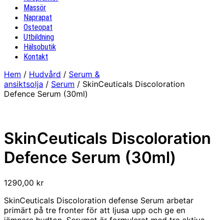
Massör
Naprapat
Osteopat
Utbildning
Hälsobutik
Kontakt
Hem
/
Hudvård
/
Serum &
ansiktsolja
/
Serum
/ SkinCeuticals Discoloration
Defence Serum (30ml)
SkinCeuticals Discoloration
Defence Serum (30ml)
1290,00
kr
SkinCeuticals Discoloration defense Serum arbetar
primärt på tre fronter för att ljusa upp och ge en
jämnare hudton. Serumet är formulerat med tre aktiva