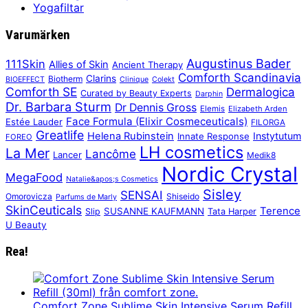
Yogafiltar
Varumärken
Augustinus Bader
111Skin
Allies of Skin
Ancient Therapy
Comforth Scandinavia
Clarins
Biotherm
BIOEFFECT
Clinique
Colekt
Comforth SE
Dermalogica
Curated by Beauty Experts
Darphin
Dr. Barbara Sturm
Dr Dennis Gross
Elemis
Elizabeth Arden
Face Formula (Elixir Cosmeceuticals)
Estée Lauder
FILORGA
Greatlife
Helena Rubinstein
Instytutum
Innate Response
FOREO
LH cosmetics
La Mer
Lancôme
Lancer
Medik8
Nordic Crystal
MegaFood
Natalie&apos;s Cosmetics
Sisley
SENSAI
Omorovicza
Shiseido
Parfums de Marly
SkinCeuticals
Terence
SUSANNE KAUFMANN
Slip
Tata Harper
U Beauty
Rea!
Comfort Zone Sublime Skin Intensive Serum Refill