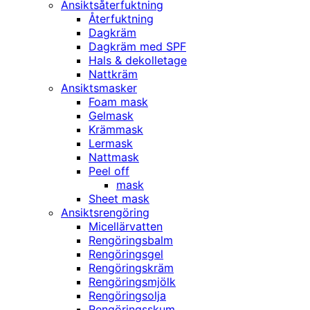
Ansiktsåterfuktning
Återfuktning
Dagkräm
Dagkräm med SPF
Hals & dekolletage
Nattkräm
Ansiktsmasker
Foam mask
Gelmask
Krämmask
Lermask
Nattmask
Peel off
mask
Sheet mask
Ansiktsrengöring
Micellärvatten
Rengöringsbalm
Rengöringsgel
Rengöringskräm
Rengöringsmjölk
Rengöringsolja
Rengöringsskum