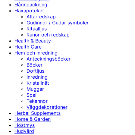
Hårinpackning
Häxapoteket
Altarredskap
Gudinnor / Gudar symboler
Ritualljus
Runor och redskap
Health & Beauty
Health Care
Hem och inredning
Anteckningsböcker
Böcker
Doftljus
Inredning
Kristallnät
Muggar
Spel
Tekannor
Väggdekorationer
Herbal Supplements
Home & Garden
Höstmys
Hudvård