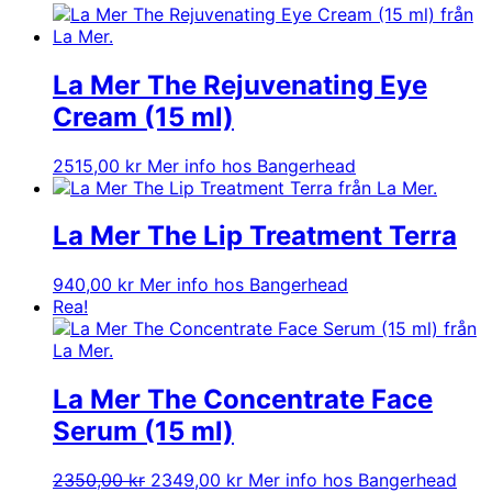
La Mer The Rejuvenating Eye
Cream (15 ml)
2515,00
kr
Mer info hos Bangerhead
La Mer The Lip Treatment Terra
940,00
kr
Mer info hos Bangerhead
Rea!
La Mer The Concentrate Face
Serum (15 ml)
Det
Det
2350,00
kr
2349,00
kr
Mer info hos Bangerhead