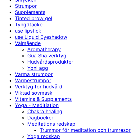
Strumpor
Supplements
Tinted brow gel
Tyngdtäcke
use lipstick
use Liquid Eyeshadow
Välmående
Aromatherapy
Gua Sha verktyg
Hudvårdsprodukter
Yoni ägg
Varma strumpor
Värmestrumpor
Verktyg för hudvård
Viktad sovmask
Vitamins & Supplements
Yoga - Meditiation
Chakra healing
Dagböcker
Meditations redskap
Trummor för meditation och trumresor
Yoga redskap