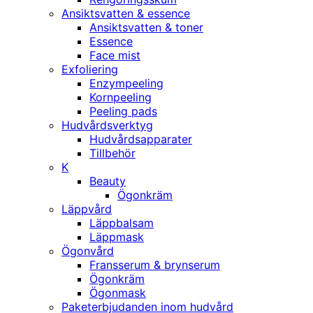
Ansiktsvatten & essence
Ansiktsvatten & toner
Essence
Face mist
Exfoliering
Enzympeeling
Kornpeeling
Peeling pads
Hudvårdsverktyg
Hudvårdsapparater
Tillbehör
K
Beauty
Ögonkräm
Läppvård
Läppbalsam
Läppmask
Ögonvård
Fransserum & brynserum
Ögonkräm
Ögonmask
Paketerbjudanden inom hudvård