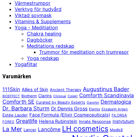
Värmestrumpor
Verktyg för hudvård
Viktad sovmask
Vitamins & Supplements
Yoga - Meditiation
Chakra healing
Dagböcker
Meditations redskap
Trummor för meditation och trumresor
Yoga redskap
Yogafiltar
Varumärken
Augustinus Bader
111Skin
Allies of Skin
Ancient Therapy
Comforth Scandinavia
Clarins
Biotherm
BIOEFFECT
Clinique
Colekt
Comforth SE
Dermalogica
Curated by Beauty Experts
Darphin
Dr. Barbara Sturm
Dr Dennis Gross
Elemis
Elizabeth Arden
Face Formula (Elixir Cosmeceuticals)
Estée Lauder
FILORGA
Greatlife
Helena Rubinstein
Instytutum
Innate Response
FOREO
LH cosmetics
La Mer
Lancôme
Lancer
Medik8