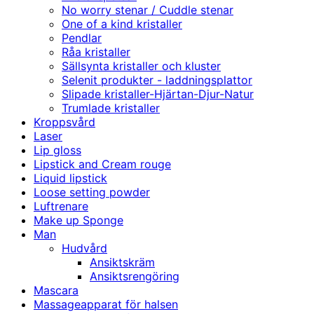
No worry stenar / Cuddle stenar
One of a kind kristaller
Pendlar
Råa kristaller
Sällsynta kristaller och kluster
Selenit produkter - laddningsplattor
Slipade kristaller-Hjärtan-Djur-Natur
Trumlade kristaller
Kroppsvård
Laser
Lip gloss
Lipstick and Cream rouge
Liquid lipstick
Loose setting powder
Luftrenare
Make up Sponge
Man
Hudvård
Ansiktskräm
Ansiktsrengöring
Mascara
Massageapparat för halsen