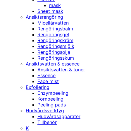
mask
Sheet mask
Ansiktsrengöring
Micellärvatten
Rengöringsbalm
Rengöringsgel
Rengöringskräm
Rengöringsmjölk
Rengöringsolja
Rengöringsskum
Ansiktsvatten & essence
Ansiktsvatten & toner
Essence
Face mist
Exfoliering
Enzympeeling
Kornpeeling
Peeling pads
Hudvårdsverktyg
Hudvårdsapparater
Tillbehör
K