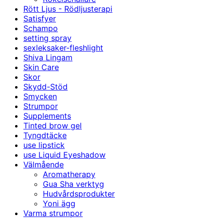
Rött Ljus - Rödljusterapi
Satisfyer
Schampo
setting spray
sexleksaker-fleshlight
Shiva Lingam
Skin Care
Skor
Skydd-Stöd
Smycken
Strumpor
Supplements
Tinted brow gel
Tyngdtäcke
use lipstick
use Liquid Eyeshadow
Välmående
Aromatherapy
Gua Sha verktyg
Hudvårdsprodukter
Yoni ägg
Varma strumpor