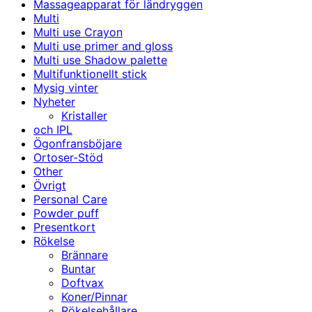
Massageapparat för ländryggen
Multi
Multi use Crayon
Multi use primer and gloss
Multi use Shadow palette
Multifunktionellt stick
Mysig vinter
Nyheter
Kristaller
och IPL
Ögonfransböjare
Ortoser-Stöd
Other
Övrigt
Personal Care
Powder puff
Presentkort
Rökelse
Brännare
Buntar
Doftvax
Koner/Pinnar
Rökelsehållare