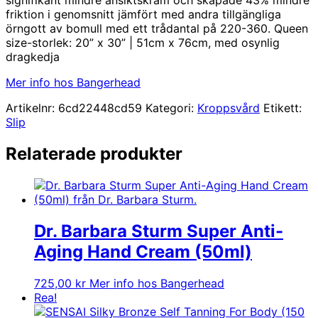
friktion i genomsnitt jämfört med andra tillgängliga
örngott av bomull med ett trådantal på 220-360. Queen
size-storlek: 20” x 30” | 51cm x 76cm, med osynlig
dragkedja
Mer info hos Bangerhead
Artikelnr:
6cd22448cd59
Kategori:
Kroppsvård
Etikett:
Slip
Relaterade produkter
Dr. Barbara Sturm Super Anti-
Aging Hand Cream (50ml)
725,00
kr
Mer info hos Bangerhead
Rea!