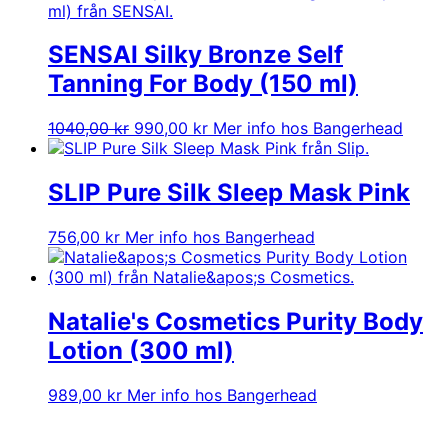
SENSAI Silky Bronze Self
Tanning For Body (150 ml)
Det
Det
1040,00
kr
990,00
kr
Mer info hos Bangerhead
ursprungliga
nuvarande
priset
priset
var:
är:
SLIP Pure Silk Sleep Mask Pink
1040,00 kr.
990,00 kr.
756,00
kr
Mer info hos Bangerhead
Natalie's Cosmetics Purity Body
Lotion (300 ml)
989,00
kr
Mer info hos Bangerhead