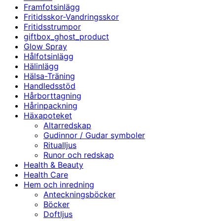
Framfotsinlägg
Fritidsskor-Vandringsskor
Fritidsstrumpor
giftbox_ghost_product
Glow Spray
Hålfotsinlägg
Hälinlägg
Hälsa-Träning
Handledsstöd
Hårborttagning
Hårinpackning
Häxapoteket
Altarredskap
Gudinnor / Gudar symboler
Ritualljus
Runor och redskap
Health & Beauty
Health Care
Hem och inredning
Anteckningsböcker
Böcker
Doftljus