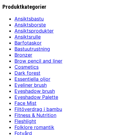
Produktkategorier
Ansiktsbastu
Ansiktsborste
Ansiktsprodukter
Ansiktsrulle
Barfotaskor
Bastuutrustning
Bronzer
Brow pencil and liner
Cosmetics
Dark forest
Essentiella oljor
Eyeliner brush
Eyeshadow brush
Eyeshadow Palette
Face Mist
Filtöverdrag i bambu
Fitness & Nutrition
Fleshlight
Folklore romantik
Fotvård