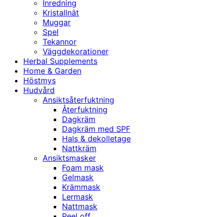
Inredning
Kristallnät
Muggar
Spel
Tekannor
Väggdekorationer
Herbal Supplements
Home & Garden
Höstmys
Hudvård
Ansiktsåterfuktning
Återfuktning
Dagkräm
Dagkräm med SPF
Hals & dekolletage
Nattkräm
Ansiktsmasker
Foam mask
Gelmask
Krämmask
Lermask
Nattmask
Peel off