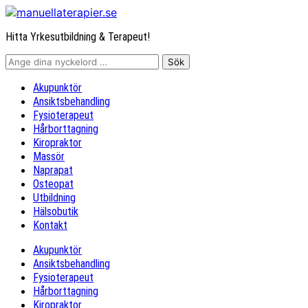
Hitta Yrkesutbildning & Terapeut!
Akupunktör
Ansiktsbehandling
Fysioterapeut
Hårborttagning
Kiropraktor
Massör
Naprapat
Osteopat
Utbildning
Hälsobutik
Kontakt
Akupunktör
Ansiktsbehandling
Fysioterapeut
Hårborttagning
Kiropraktor