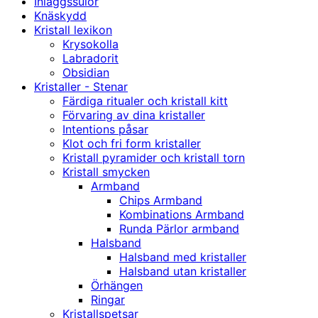
Inläggssulor
Knäskydd
Kristall lexikon
Krysokolla
Labradorit
Obsidian
Kristaller - Stenar
Färdiga ritualer och kristall kitt
Förvaring av dina kristaller
Intentions påsar
Klot och fri form kristaller
Kristall pyramider och kristall torn
Kristall smycken
Armband
Chips Armband
Kombinations Armband
Runda Pärlor armband
Halsband
Halsband med kristaller
Halsband utan kristaller
Örhängen
Ringar
Kristallspetsar