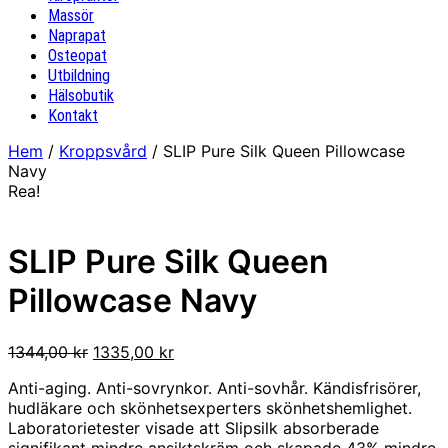
Massör
Naprapat
Osteopat
Utbildning
Hälsobutik
Kontakt
Hem
/
Kroppsvård
/ SLIP Pure Silk Queen Pillowcase
Navy
Rea!
SLIP Pure Silk Queen
Pillowcase Navy
Det
Det
1344,00
kr
1335,00
kr
ursprungliga
nuvarande
Anti-aging. Anti-sovrynkor. Anti-sovhår. Kändisfrisörer,
priset
priset
hudläkare och skönhetsexperters skönhetshemlighet.
var:
är:
Laboratorietester visade att Slipsilk absorberade
1344,00 kr.
1335,00 kr.
signifikant mindre ansiktskräm och skapade 43% mindre