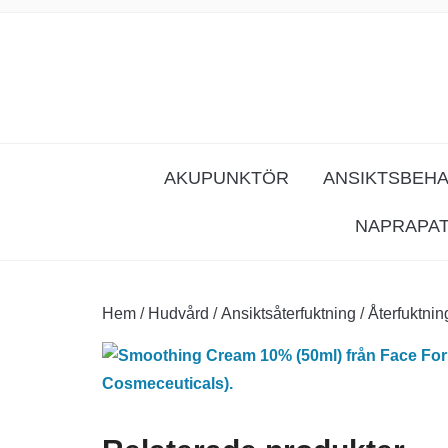
AKUPUNKTÖR
ANSIKTSBEH
NAPRAPA
Hem
/
Hudvård
/
Ansiktsåterfuktning
/
Återfuktnin