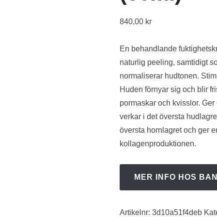
840,00
kr
En behandlande fuktighetskr
naturlig peeling, samtidigt so
normaliserar hudtonen. Stimu
Huden förnyar sig och blir f
pormaskar och kvisslor. Ger
verkar i det översta hudlagre
översta hornlagret och ger e
kollagenproduktionen.
MER INFO HOS BA
Artikelnr:
3d10a51f4deb
Kat