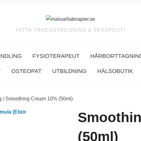
HITTA YRKESUTBILDNING & TERAPEUT!
ANDLING
FYSIOTERAPEUT
HÅRBORTTAGNIN
T
OSTEOPAT
UTBILDNING
HÄLSOBUTIK
g
/ Smoothing Cream 10% (50ml)
Smoothin
(50ml)