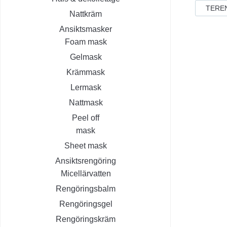
TERE
Nattkräm
Ansiktsmasker
Foam mask
Gelmask
Krämmask
Lermask
Nattmask
Peel off
mask
Sheet mask
Ansiktsrengöring
Micellärvatten
Rengöringsbalm
Rengöringsgel
Rengöringskräm