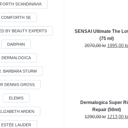
FORTH SCANDINAVIA
COMFORTH SE
ED BY BEAUTY EXPERTS
SENSAI Ultimate The Loti
(75 ml)
DARPHIN
Det
2070,00
kr
1995,00
k
ursprungl
DERMALOGICA
priset
var:
R. BARBARA STURM
2070,00 kr
R DENNIS GROSS
ELEMIS
Dermalogica Super R
Repair (50ml)
ELIZABETH ARDEN
Det
1290,00
kr
1213,00
k
ursprungl
ESTÉE LAUDER