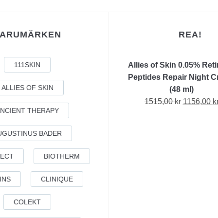
VARUMÄRKEN
REA!
111SKIN
Allies of Skin 0.05% Reti
Peptides Repair Night 
ALLIES OF SKIN
(48 ml)
Det
1515,00
kr
1156,00
k
NCIENT THERAPY
ursprungl
priset
UGUSTINUS BADER
var:
1515,00 kr
FECT
BIOTHERM
INS
CLINIQUE
COLEKT