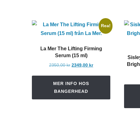
Rea!
La Mer The Lifting Firming
Serum (15 ml)
Sisle
Brigh
Det
Det
2350,00
kr
2349,00
kr
ursprungliga
nuvarande
priset
priset
MER INFO HOS
var:
är:
BANGERHEAD
2350,00 kr.
2349,00 kr.