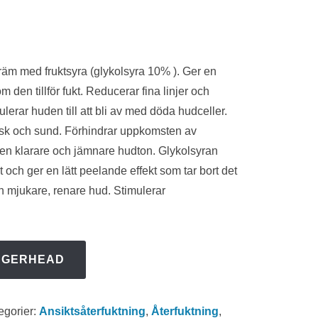
äm med fruktsyra (glykolsyra 10% ). Ger en
m den tillför fukt. Reducerar fina linjer och
lerar huden till att bli av med döda hudceller.
risk och sund. Förhindrar uppkomsten av
 en klarare och jämnare hudton. Glykolsyran
t och ger en lätt peelande effekt som tar bort det
n mjukare, renare hud. Stimulerar
NGERHEAD
egorier:
Ansiktsåterfuktning
,
Återfuktning
,