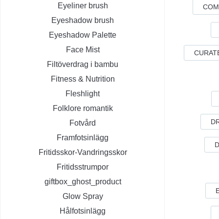
Eyeliner brush
COM
Eyeshadow brush
Eyeshadow Palette
Face Mist
CURAT
Filtöverdrag i bambu
Fitness & Nutrition
Fleshlight
Folklore romantik
D
Fotvård
Framfotsinlägg
D
Fritidsskor-Vandringsskor
Fritidsstrumpor
giftbox_ghost_product
Glow Spray
Hålfotsinlägg