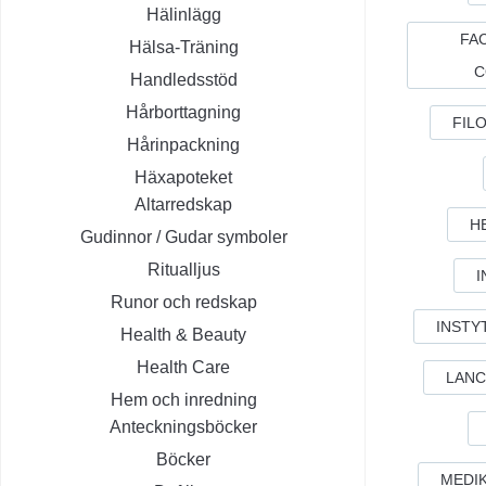
Hälinlägg
FAC
Hälsa-Träning
C
Handledsstöd
Hårborttagning
FIL
Hårinpackning
Häxapoteket
Altarredskap
H
Gudinnor / Gudar symboler
Ritualljus
I
Runor och redskap
INSTY
Health & Beauty
Health Care
LANC
Hem och inredning
Anteckningsböcker
Böcker
MEDI