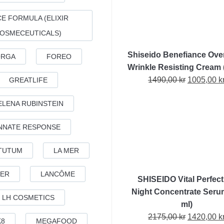
priset
var:
E FORMULA (ELIXIR
1290,00 kr
OSMECEUTICALS)
Shiseido Benefiance Ove
ORGA
FOREO
Wrinkle Resisting Cream 
Det
1490,00
kr
1005,00
k
GREATLIFE
ursprungl
ELENA RUBINSTEIN
priset
var:
NNATE RESPONSE
1490,00 kr
TUTUM
LA MER
ER
LANCÔME
SHISEIDO Vital Perfect
Night Concentrate Seru
LH COSMETICS
ml)
Det
2175,00
kr
1420,00
k
K8
MEGAFOOD