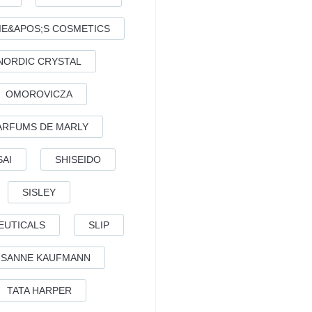
ursprungl
priset
IE&APOS;S COSMETICS
var:
2175,00 kr
NORDIC CRYSTAL
OMOROVICZA
ARFUMS DE MARLY
SAI
SHISEIDO
SISLEY
EUTICALS
SLIP
USANNE KAUFMANN
TATA HARPER