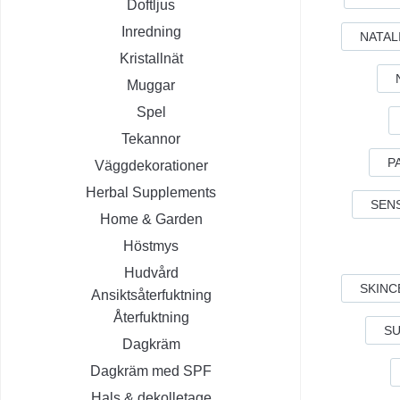
Doftljus
Inredning
NATAL
Kristallnät
Muggar
Spel
Tekannor
P
Väggdekorationer
Herbal Supplements
SEN
Home & Garden
Höstmys
Hudvård
SKINC
Ansiktsåterfuktning
Återfuktning
S
Dagkräm
Dagkräm med SPF
Hals & dekolletage