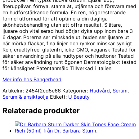
återupplivar, förnya, stama åt, utjämna och försvara med
en hudförstärkande formula. En ren, högpresterande
formel utformad för att optimera din dagliga
skönhetsbehandling utan att offra resultat. Slätare,
ljusare och vitaliserad hud börjar dyka upp inom bara 3-
6 dagar. Porerna ser minskade ut, huden ser ljusare ut
när mörka fläckar, fina linjer och rynkor minskar synligt.
Ren, crueltyfree, glutenfri, icke-GMO, vegansk Testad för
säker användning på alla hudtyper och hudtoner Testad
för säker användning runt ögonen Dermatologiskt testad
för känslighet Patentanmäld Tillverkad i Italien
Mer info hos Bangerhead
Artikelnr:
2454f2cd5e66
Kategorier:
Hudvård
,
Serum
,
Serum & ansiktsolja
Etikett:
U Beauty
Relaterade produkter