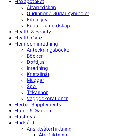
Häxapoteket
Altarredskap
Gudinnor / Gudar symboler
Ritualljus
Runor och redskap
Health & Beauty
Health Care
Hem och inredning
Anteckningsböcker
Böcker
Doftljus
Inredning
Kristallnät
Muggar
Spel
Tekannor
Väggdekorationer
Herbal Supplements
Home & Garden
Höstmys
Hudvård
Ansiktsåterfuktning
Återfuktning