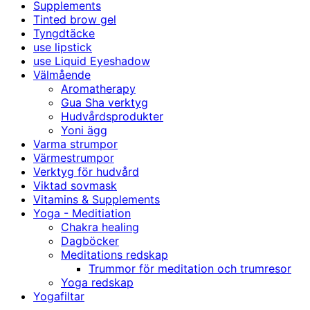
Supplements
Tinted brow gel
Tyngdtäcke
use lipstick
use Liquid Eyeshadow
Välmående
Aromatherapy
Gua Sha verktyg
Hudvårdsprodukter
Yoni ägg
Varma strumpor
Värmestrumpor
Verktyg för hudvård
Viktad sovmask
Vitamins & Supplements
Yoga - Meditiation
Chakra healing
Dagböcker
Meditations redskap
Trummor för meditation och trumresor
Yoga redskap
Yogafiltar