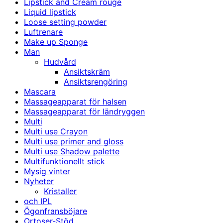
Lipstick and Cream rouge
Liquid lipstick
Loose setting powder
Luftrenare
Make up Sponge
Man
Hudvård
Ansiktskräm
Ansiktsrengöring
Mascara
Massageapparat för halsen
Massageapparat för ländryggen
Multi
Multi use Crayon
Multi use primer and gloss
Multi use Shadow palette
Multifunktionellt stick
Mysig vinter
Nyheter
Kristaller
och IPL
Ögonfransböjare
Ortoser-Stöd