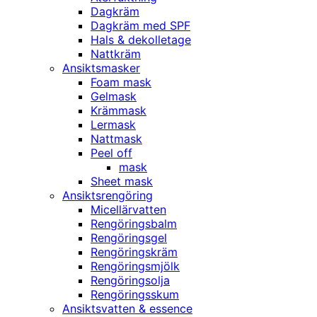
Dagkräm
Dagkräm med SPF
Hals & dekolletage
Nattkräm
Ansiktsmasker
Foam mask
Gelmask
Krämmask
Lermask
Nattmask
Peel off
mask
Sheet mask
Ansiktsrengöring
Micellärvatten
Rengöringsbalm
Rengöringsgel
Rengöringskräm
Rengöringsmjölk
Rengöringsolja
Rengöringsskum
Ansiktsvatten & essence