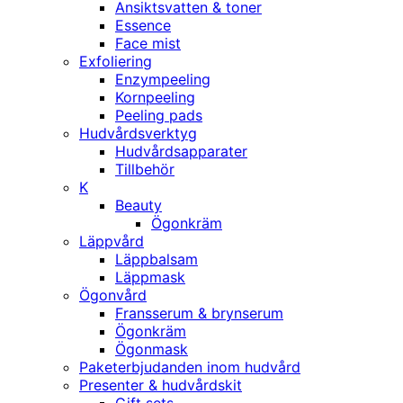
Ansiktsvatten & toner
Essence
Face mist
Exfoliering
Enzympeeling
Kornpeeling
Peeling pads
Hudvårdsverktyg
Hudvårdsapparater
Tillbehör
K
Beauty
Ögonkräm
Läppvård
Läppbalsam
Läppmask
Ögonvård
Fransserum & brynserum
Ögonkräm
Ögonmask
Paketerbjudanden inom hudvård
Presenter & hudvårdskit