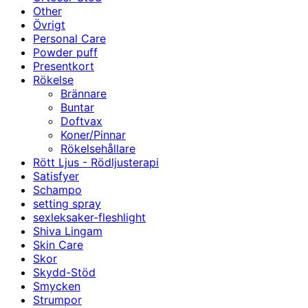
Other
Övrigt
Personal Care
Powder puff
Presentkort
Rökelse
Brännare
Buntar
Doftvax
Koner/Pinnar
Rökelsehållare
Rött Ljus - Rödljusterapi
Satisfyer
Schampo
setting spray
sexleksaker-fleshlight
Shiva Lingam
Skin Care
Skor
Skydd-Stöd
Smycken
Strumpor