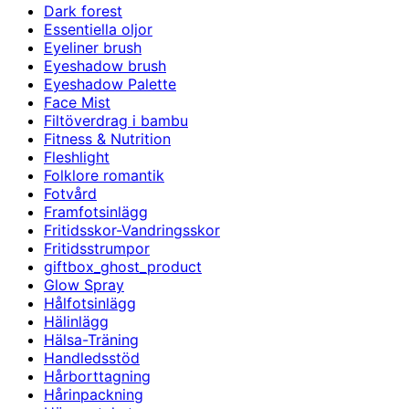
Dark forest
Essentiella oljor
Eyeliner brush
Eyeshadow brush
Eyeshadow Palette
Face Mist
Filtöverdrag i bambu
Fitness & Nutrition
Fleshlight
Folklore romantik
Fotvård
Framfotsinlägg
Fritidsskor-Vandringsskor
Fritidsstrumpor
giftbox_ghost_product
Glow Spray
Hålfotsinlägg
Hälinlägg
Hälsa-Träning
Handledsstöd
Hårborttagning
Hårinpackning