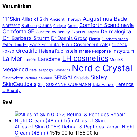
Varumärken
Augustinus Bader
111Skin
Allies of Skin
Ancient Therapy
Comforth Scandinavia
Clarins
Biotherm
BIOEFFECT
Clinique
Colekt
Comforth SE
Dermalogica
Curated by Beauty Experts
Darphin
Dr. Barbara Sturm
Dr Dennis Gross
Elemis
Elizabeth Arden
Face Formula (Elixir Cosmeceuticals)
Estée Lauder
FILORGA
Greatlife
Helena Rubinstein
Instytutum
Innate Response
FOREO
LH cosmetics
La Mer
Lancôme
Lancer
Medik8
Nordic Crystal
MegaFood
Natalie&apos;s Cosmetics
Sisley
SENSAI
Omorovicza
Shiseido
Parfums de Marly
SkinCeuticals
Terence
SUSANNE KAUFMANN
Slip
Tata Harper
U Beauty
Rea!
Allies of Skin 0.05% Retinal & Peptides Repair Night
Det
Det
Cream (48 ml)
1515,00
kr
1156,00
kr