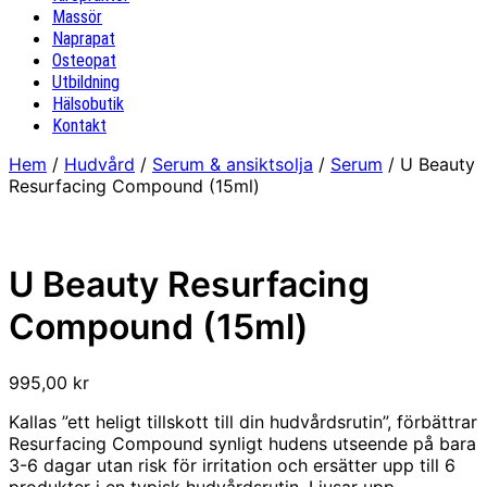
Massör
Naprapat
Osteopat
Utbildning
Hälsobutik
Kontakt
Hem
/
Hudvård
/
Serum & ansiktsolja
/
Serum
/ U Beauty
Resurfacing Compound (15ml)
U Beauty Resurfacing
Compound (15ml)
995,00
kr
Kallas ”ett heligt tillskott till din hudvårdsrutin”, förbättrar
Resurfacing Compound synligt hudens utseende på bara
3-6 dagar utan risk för irritation och ersätter upp till 6
produkter i en typisk hudvårdsrutin. Ljusar upp,