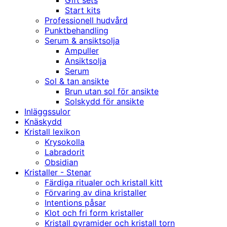
Gift sets
Start kits
Professionell hudvård
Punktbehandling
Serum & ansiktsolja
Ampuller
Ansiktsolja
Serum
Sol & tan ansikte
Brun utan sol för ansikte
Solskydd för ansikte
Inläggssulor
Knäskydd
Kristall lexikon
Krysokolla
Labradorit
Obsidian
Kristaller - Stenar
Färdiga ritualer och kristall kitt
Förvaring av dina kristaller
Intentions påsar
Klot och fri form kristaller
Kristall pyramider och kristall torn