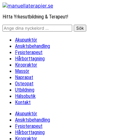
Hitta Yrkesutbildning & Terapeut!
Akupunktör
Ansiktsbehandling
Fysioterapeut
Hårborttagning
Kiropraktor
Massör
Naprapat
Osteopat
Utbildning
Hälsobutik
Kontakt
Akupunktör
Ansiktsbehandling
Fysioterapeut
Hårborttagning
Kiropraktor