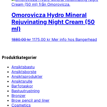
Omorovicza Hydro Mineral
Rejuvinating Night Cream (50
ml)
Det
Det
1880,00
kr
1175,00
kr
Mer info hos Bangerhead
ursprungliga
nuvarande
priset
priset
var:
är:
Produktkategorier
1880,00 kr.
1175,00 kr.
Ansiktsbastu
Ansiktsborste
Ansiktsprodukter
Ansiktsrulle
Barfotaskor
Bastuutrustning
Bronzer
Brow pencil and liner
Cosmetics