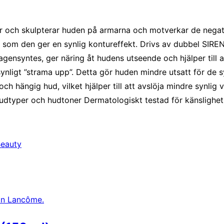
ar och skulpterar huden på armarna och motverkar de negat
 som den ger en synlig kontureffekt. Drivs av dubbel SI
lagensyntes, ger näring åt hudens utseende och hjälper til
synligt ”strama upp”. Detta gör huden mindre utsatt för de 
ch hängig hud, vilket hjälper till att avslöja mindre synlig
hudtyper och hudtoner Dermatologiskt testad för känslighet
eauty