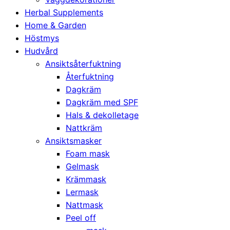
Herbal Supplements
Home & Garden
Höstmys
Hudvård
Ansiktsåterfuktning
Återfuktning
Dagkräm
Dagkräm med SPF
Hals & dekolletage
Nattkräm
Ansiktsmasker
Foam mask
Gelmask
Krämmask
Lermask
Nattmask
Peel off