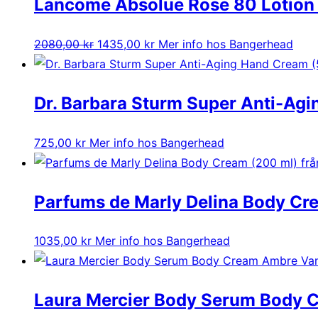
Lancome Absolue Rose 80 Lotion 
Det
Det
2080,00
kr
1435,00
kr
Mer info hos Bangerhead
ursprungliga
nuvarande
priset
priset
Dr. Barbara Sturm Super Anti-Ag
var:
är:
2080,00 kr.
1435,00 kr.
725,00
kr
Mer info hos Bangerhead
Parfums de Marly Delina Body Cr
1035,00
kr
Mer info hos Bangerhead
Laura Mercier Body Serum Body C