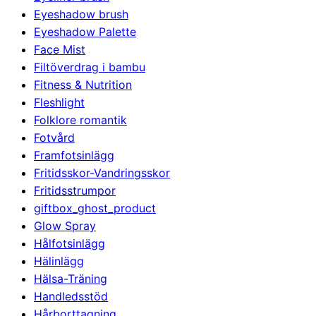
Eyeshadow brush
Eyeshadow Palette
Face Mist
Filtöverdrag i bambu
Fitness & Nutrition
Fleshlight
Folklore romantik
Fotvård
Framfotsinlägg
Fritidsskor-Vandringsskor
Fritidsstrumpor
giftbox_ghost_product
Glow Spray
Hålfotsinlägg
Hälinlägg
Hälsa-Träning
Handledsstöd
Hårborttagning