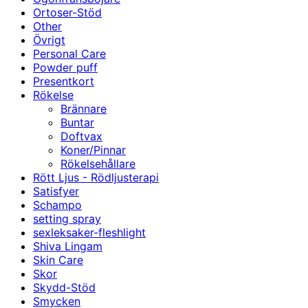
Ortoser-Stöd
Other
Övrigt
Personal Care
Powder puff
Presentkort
Rökelse
Brännare
Buntar
Doftvax
Koner/Pinnar
Rökelsehållare
Rött Ljus - Rödljusterapi
Satisfyer
Schampo
setting spray
sexleksaker-fleshlight
Shiva Lingam
Skin Care
Skor
Skydd-Stöd
Smycken