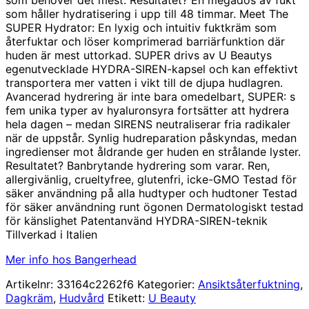
som håller hydratisering i upp till 48 timmar. Meet The
SUPER Hydrator: En lyxig och intuitiv fuktkräm som
återfuktar och löser komprimerad barriärfunktion där
huden är mest uttorkad. SUPER drivs av U Beautys
egenutvecklade HYDRA-SIREN-kapsel och kan effektivt
transportera mer vatten i vikt till de djupa hudlagren.
Avancerad hydrering är inte bara omedelbart, SUPER: s
fem unika typer av hyaluronsyra fortsätter att hydrera
hela dagen – medan SIRENS neutraliserar fria radikaler
när de uppstår. Synlig hudreparation påskyndas, medan
ingredienser mot åldrande ger huden en strålande lyster.
Resultatet? Banbrytande hydrering som varar. Ren,
allergivänlig, crueltyfree, glutenfri, icke-GMO Testad för
säker användning på alla hudtyper och hudtoner Testad
för säker användning runt ögonen Dermatologiskt testad
för känslighet Patentanvänd HYDRA-SIREN-teknik
Tillverkad i Italien
Mer info hos Bangerhead
Artikelnr:
33164c2262f6
Kategorier:
Ansiktsåterfuktning
,
Dagkräm
,
Hudvård
Etikett:
U Beauty