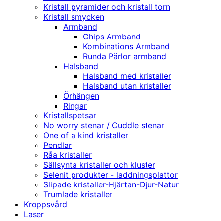
Kristall pyramider och kristall torn
Kristall smycken
Armband
Chips Armband
Kombinations Armband
Runda Pärlor armband
Halsband
Halsband med kristaller
Halsband utan kristaller
Örhängen
Ringar
Kristallspetsar
No worry stenar / Cuddle stenar
One of a kind kristaller
Pendlar
Råa kristaller
Sällsynta kristaller och kluster
Selenit produkter - laddningsplattor
Slipade kristaller-Hjärtan-Djur-Natur
Trumlade kristaller
Kroppsvård
Laser