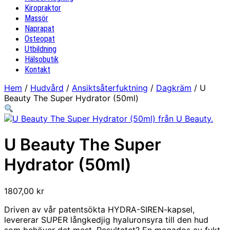
Kiropraktor
Massör
Naprapat
Osteopat
Utbildning
Hälsobutik
Kontakt
Hem
/
Hudvård
/
Ansiktsåterfuktning
/
Dagkräm
/ U
Beauty The Super Hydrator (50ml)
U Beauty The Super
Hydrator (50ml)
1807,00
kr
Driven av vår patentsökta HYDRA-SIREN-kapsel,
levererar SUPER långkedjig hyaluronsyra till den hud
som behöver det mest. Resultatet? En megados av fukt