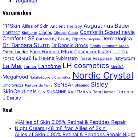
Yogafiltar
Varumärken
Augustinus Bader
111Skin
Allies of Skin
Ancient Therapy
Comforth Scandinavia
Clarins
Biotherm
BIOEFFECT
Clinique
Colekt
Comforth SE
Dermalogica
Curated by Beauty Experts
Darphin
Dr. Barbara Sturm
Dr Dennis Gross
Elemis
Elizabeth Arden
Face Formula (Elixir Cosmeceuticals)
Estée Lauder
FILORGA
Greatlife
Helena Rubinstein
Instytutum
Innate Response
FOREO
LH cosmetics
La Mer
Lancôme
Lancer
Medik8
Nordic Crystal
MegaFood
Natalie&apos;s Cosmetics
Sisley
SENSAI
Omorovicza
Shiseido
Parfums de Marly
SkinCeuticals
Terence
SUSANNE KAUFMANN
Slip
Tata Harper
U Beauty
Rea!
Allies of Skin 0.05% Retinal & Peptides Repair Night