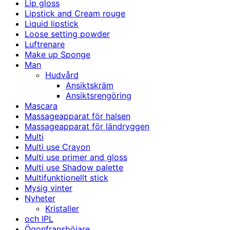
Lip gloss
Lipstick and Cream rouge
Liquid lipstick
Loose setting powder
Luftrenare
Make up Sponge
Man
Hudvård
Ansiktskräm
Ansiktsrengöring
Mascara
Massageapparat för halsen
Massageapparat för ländryggen
Multi
Multi use Crayon
Multi use primer and gloss
Multi use Shadow palette
Multifunktionellt stick
Mysig vinter
Nyheter
Kristaller
och IPL
Ögonfransböjare