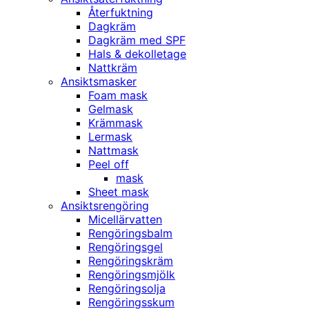
Återfuktning
Dagkräm
Dagkräm med SPF
Hals & dekolletage
Nattkräm
Ansiktsmasker
Foam mask
Gelmask
Krämmask
Lermask
Nattmask
Peel off
mask
Sheet mask
Ansiktsrengöring
Micellärvatten
Rengöringsbalm
Rengöringsgel
Rengöringskräm
Rengöringsmjölk
Rengöringsolja
Rengöringsskum