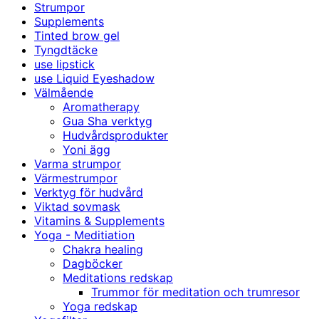
Strumpor
Supplements
Tinted brow gel
Tyngdtäcke
use lipstick
use Liquid Eyeshadow
Välmående
Aromatherapy
Gua Sha verktyg
Hudvårdsprodukter
Yoni ägg
Varma strumpor
Värmestrumpor
Verktyg för hudvård
Viktad sovmask
Vitamins & Supplements
Yoga - Meditiation
Chakra healing
Dagböcker
Meditations redskap
Trummor för meditation och trumresor
Yoga redskap