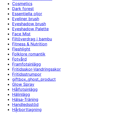
Cosmetics
Dark forest
Essentiella oljor
Eyeliner brush
Eyeshadow brush
Eyeshadow Palette
Face Mist
Filtöverdrag i bambu
Fitness & Nutrition
Fleshlight
Folklore romantik
Fotvård
Framfotsinlägg
Fritidsskor-Vandringsskor
Fritidsstrumpor
giftbox_ghost_product
Glow Spray
Hålfotsinlägg
Hälinlägg
Hälsa-Träning
Handledsstöd
Hårborttagning