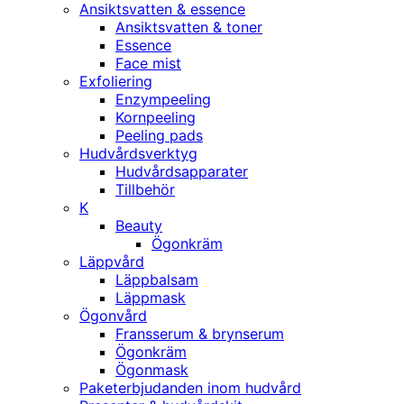
Ansiktsvatten & essence
Ansiktsvatten & toner
Essence
Face mist
Exfoliering
Enzympeeling
Kornpeeling
Peeling pads
Hudvårdsverktyg
Hudvårdsapparater
Tillbehör
K
Beauty
Ögonkräm
Läppvård
Läppbalsam
Läppmask
Ögonvård
Fransserum & brynserum
Ögonkräm
Ögonmask
Paketerbjudanden inom hudvård