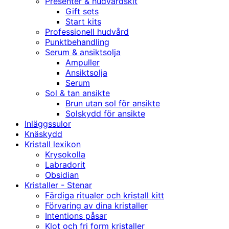
Presenter & hudvårdskit
Gift sets
Start kits
Professionell hudvård
Punktbehandling
Serum & ansiktsolja
Ampuller
Ansiktsolja
Serum
Sol & tan ansikte
Brun utan sol för ansikte
Solskydd för ansikte
Inläggssulor
Knäskydd
Kristall lexikon
Krysokolla
Labradorit
Obsidian
Kristaller - Stenar
Färdiga ritualer och kristall kitt
Förvaring av dina kristaller
Intentions påsar
Klot och fri form kristaller