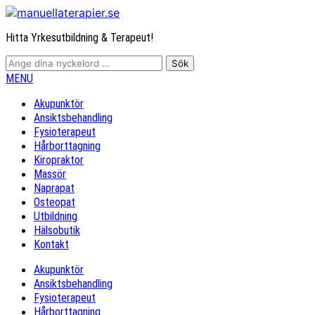
Hitta Yrkesutbildning & Terapeut!
MENU
Akupunktör
Ansiktsbehandling
Fysioterapeut
Hårborttagning
Kiropraktor
Massör
Naprapat
Osteopat
Utbildning
Hälsobutik
Kontakt
Akupunktör
Ansiktsbehandling
Fysioterapeut
Hårborttagning