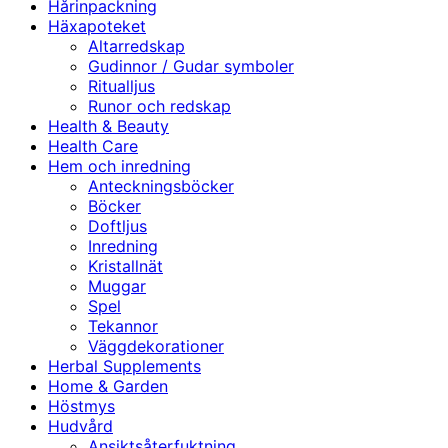
Hårinpackning
Häxapoteket
Altarredskap
Gudinnor / Gudar symboler
Ritualljus
Runor och redskap
Health & Beauty
Health Care
Hem och inredning
Anteckningsböcker
Böcker
Doftljus
Inredning
Kristallnät
Muggar
Spel
Tekannor
Väggdekorationer
Herbal Supplements
Home & Garden
Höstmys
Hudvård
Ansiktsåterfuktning