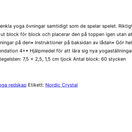
enkla yoga övningar samtidigt som de spelar spelet. Riktigt 
r ut block för block och placerar den på toppen igen utan at
lningar på den• Instruktioner på baksidan av lådan• Gör he
ion 4+• Hjälpmedel för att lära sig nya yogaställningar• 
egelsten: 7,5 x 2,5, 1,5 cm tjock Antal block: 60 stycken
oga redskap
Etikett:
Nordic Crystal