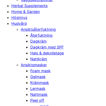
Herbal Supplements
Home & Garden
Höstmys
Hudvård
Ansiktsåterfuktning
Återfuktning
Dagkräm
Dagkräm med SPF
Hals & dekolletage
Nattkräm
Ansiktsmasker
Foam mask
Gelmask
Krämmask
Lermask
Nattmask
Peel off