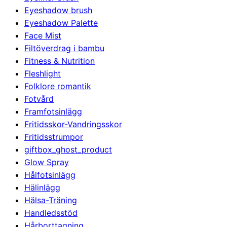
Eyeshadow brush
Eyeshadow Palette
Face Mist
Filtöverdrag i bambu
Fitness & Nutrition
Fleshlight
Folklore romantik
Fotvård
Framfotsinlägg
Fritidsskor-Vandringsskor
Fritidsstrumpor
giftbox_ghost_product
Glow Spray
Hålfotsinlägg
Hälinlägg
Hälsa-Träning
Handledsstöd
Hårborttagning