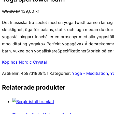
Det
Det
179,00
kr
139,00
kr
ursprungliga
nuvarande
Det klassiska trä spelet med en yoga twist! barnen lär sig 
priset
priset
skicklighet, öga för balans, statik och lugn medan du dra
var:
är:
yogaställningar• Innehåller en broschyr med alla yogastäl
179,00 kr.
139,00 kr.
moo-ditating yogako• Perfekt yogagåva• Åldersrekommendat
barn, vuxna och yogaälskareSpecifikationerStorlek på en t
Köp hos Nordic Crystal
Artikelnr:
4b97d1869f51
Kategorier:
Yoga - Meditiation
,
Y
Relaterade produkter