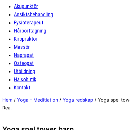
Akupunktör
Ansiktsbehandling
Fysioterapeut
Hårborttagning
Kiropraktor
Massör
Naprapat
Osteopat
Utbildning
Hälsobutik
Kontakt
Hem
/
Yoga - Meditiation
/
Yoga redskap
/ Yoga spel tow
Rea!
Yoga spel tower barn