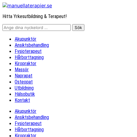
Hitta Yrkesutbildning & Terapeut!
Akupunktör
Ansiktsbehandling
Fysioterapeut
Hårborttagning
Kiropraktor
Massör
Naprapat
Osteopat
Utbildning
Hälsobutik
Kontakt
Akupunktör
Ansiktsbehandling
Fysioterapeut
Hårborttagning
Kiropraktor