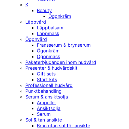
K
Beauty
Ögonkräm
Läppvård
Läppbalsam
Läppmask
Ögonvård
Fransserum & brynserum
Ögonkräm
Ögonmask
Paketerbjudanden inom hudvård
Presenter & hudvårdskit
Gift sets
Start kits
Professionell hudvård
Punktbehandling
Serum & ansiktsolja
Ampuller
Ansiktsolja
Serum
Sol & tan ansikte
Brun utan sol för ansikte