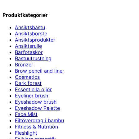
Produktkategorier
Ansiktsbastu
Ansiktsborste
Ansiktsprodukter
Ansiktsrulle
Barfotaskor
Bastuutrustning
Bronzer
Brow pencil and liner
Cosmetics
Dark forest
Essentiella oljor
Eyeliner brush
Eyeshadow brush
Eyeshadow Palette
Face Mist
Filtöverdrag i bambu
Fitness & Nutrition
Fleshlight