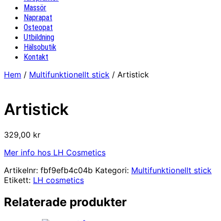
Massör
Naprapat
Osteopat
Utbildning
Hälsobutik
Kontakt
Hem
/
Multifunktionellt stick
/ Artistick
Artistick
329,00
kr
Mer info hos LH Cosmetics
Artikelnr:
fbf9efb4c04b
Kategori:
Multifunktionellt stick
Etikett:
LH cosmetics
Relaterade produkter