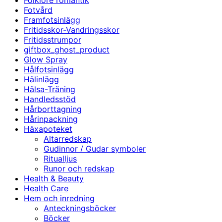
Folklore romantik
Fotvård
Framfotsinlägg
Fritidsskor-Vandringsskor
Fritidsstrumpor
giftbox_ghost_product
Glow Spray
Hålfotsinlägg
Hälinlägg
Hälsa-Träning
Handledsstöd
Hårborttagning
Hårinpackning
Häxapoteket
Altarredskap
Gudinnor / Gudar symboler
Ritualljus
Runor och redskap
Health & Beauty
Health Care
Hem och inredning
Anteckningsböcker
Böcker