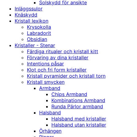
Solskydd för ansikte
Inläggssulor
Knäskydd
Kristall lexikon
Krysokolla
Labradorit
Obsidian
Kristaller - Stenar
Färdiga ritualer och kristall kitt
Förvaring av dina kristaller
Intentions påsar
Klot och fri form kristaller
Kristall pyramider och kristall torn
Kristall smycken
Armband
Chips Armband
Kombinations Armband
Runda Pärlor armband
Halsband
Halsband med kristaller
Halsband utan kristaller
Örhängen