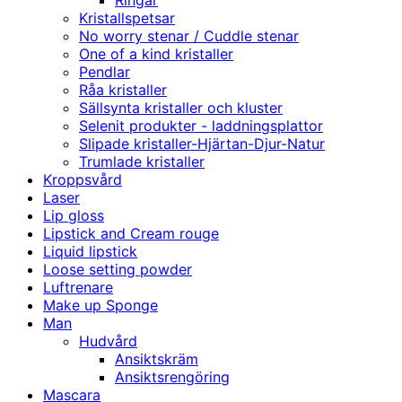
Ringar
Kristallspetsar
No worry stenar / Cuddle stenar
One of a kind kristaller
Pendlar
Råa kristaller
Sällsynta kristaller och kluster
Selenit produkter - laddningsplattor
Slipade kristaller-Hjärtan-Djur-Natur
Trumlade kristaller
Kroppsvård
Laser
Lip gloss
Lipstick and Cream rouge
Liquid lipstick
Loose setting powder
Luftrenare
Make up Sponge
Man
Hudvård
Ansiktskräm
Ansiktsrengöring
Mascara