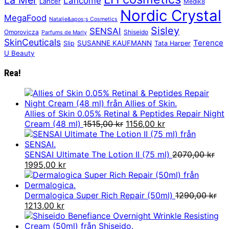
Lancôme
Lancer
Medik8
Nordic Crystal
MegaFood
Natalie&apos;s Cosmetics
Sisley
SENSAI
Omorovicza
Shiseido
Parfums de Marly
SkinCeuticals
Terence
SUSANNE KAUFMANN
Slip
Tata Harper
U Beauty
Rea!
Allies of Skin 0.05% Retinal & Peptides Repair Night
Det
Det
Cream (48 ml)
1515,00
kr
1156,00
kr
ursprungliga
nuvarande
priset
priset
var:
är:
SENSAI Ultimate The Lotion II (75 ml)
2070,00
kr
Det
Det
1515,00 kr.
1156,00 kr.
1995,00
kr
ursprungliga
nuvarande
priset
priset
var:
är:
Dermalogica Super Rich Repair (50ml)
1290,00
kr
2070,00 kr.
Det
Det
1995,00 kr.
1213,00
kr
ursprungliga
nuvarande
priset
priset