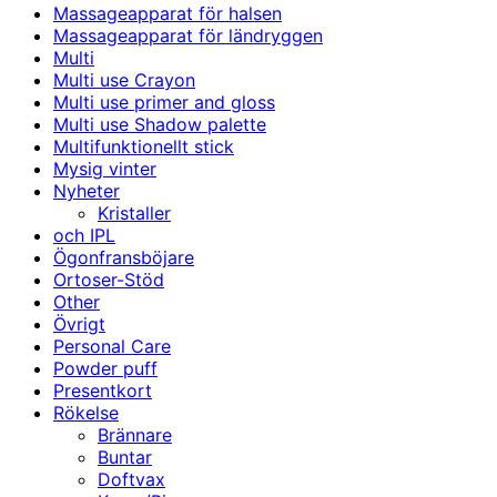
Massageapparat för halsen
Massageapparat för ländryggen
Multi
Multi use Crayon
Multi use primer and gloss
Multi use Shadow palette
Multifunktionellt stick
Mysig vinter
Nyheter
Kristaller
och IPL
Ögonfransböjare
Ortoser-Stöd
Other
Övrigt
Personal Care
Powder puff
Presentkort
Rökelse
Brännare
Buntar
Doftvax