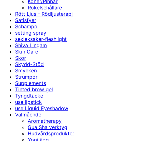
Koner/Pinnar
Rökelsehållare
Rött Ljus - Rödljusterapi
Satisfyer
Schampo
setting spray
sexleksaker-fleshlight
Shiva Lingam
Skin Care
Skor
Skydd-Stöd
Smycken
Strumpor
Supplements
Tinted brow gel
Tyngdtäcke
use lipstick
use Liquid Eyeshadow
Välmående
Aromatherapy
Gua Sha verktyg
Hudvårdsprodukter
Yoni ägg