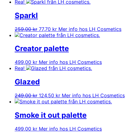
Rea!
Sparkl
Det
Det
259,00
kr
77,70
kr
Mer info hos LH Cosmetics
ursprungliga
nuvarande
priset
priset
var:
är:
Creator palette
259,00 kr.
77,70 kr.
499,00
kr
Mer info hos LH Cosmetics
Rea!
Glazed
Det
Det
249,00
kr
124,50
kr
Mer info hos LH Cosmetics
ursprungliga
nuvarande
priset
priset
var:
är:
Smoke it out palette
249,00 kr.
124,50 kr.
499,00
kr
Mer info hos LH Cosmetics