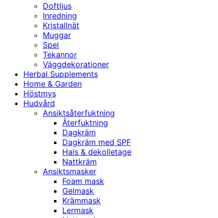
Doftljus
Inredning
Kristallnät
Muggar
Spel
Tekannor
Väggdekorationer
Herbal Supplements
Home & Garden
Höstmys
Hudvård
Ansiktsåterfuktning
Återfuktning
Dagkräm
Dagkräm med SPF
Hals & dekolletage
Nattkräm
Ansiktsmasker
Foam mask
Gelmask
Krämmask
Lermask