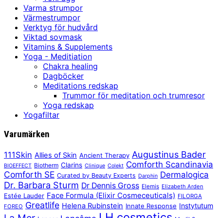
Varma strumpor
Värmestrumpor
Verktyg för hudvård
Viktad sovmask
Vitamins & Supplements
Yoga - Meditiation
Chakra healing
Dagböcker
Meditations redskap
Trummor för meditation och trumresor
Yoga redskap
Yogafiltar
Varumärken
Augustinus Bader
111Skin
Allies of Skin
Ancient Therapy
Comforth Scandinavia
Clarins
Biotherm
BIOEFFECT
Clinique
Colekt
Comforth SE
Dermalogica
Curated by Beauty Experts
Darphin
Dr. Barbara Sturm
Dr Dennis Gross
Elemis
Elizabeth Arden
Face Formula (Elixir Cosmeceuticals)
Estée Lauder
FILORGA
Greatlife
Helena Rubinstein
Instytutum
Innate Response
FOREO
LH cosmetics
La Mer