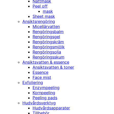
Nattmask
Peel off
mask
Sheet mask
Ansiktsrengöring
Micellärvatten
Rengöringsbalm
Rengöringsgel
Rengöringskräm
Rengöringsmjölk
Rengöringsolja
Rengöringsskum
Ansiktsvatten & essence
Ansiktsvatten & toner
Essence
Face mist
Exfoliering
Enzympeeling
Kornpeeling
Peeling pads
Hudvårdsverktyg
Hudvårdsapparater
Tillbehör