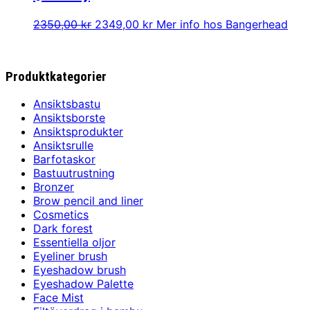
Det
Det
2350,00
kr
2349,00
kr
Mer info hos Bangerhead
ursprungliga
nuvarande
priset
priset
var:
är:
Produktkategorier
2350,00 kr.
2349,00 kr.
Ansiktsbastu
Ansiktsborste
Ansiktsprodukter
Ansiktsrulle
Barfotaskor
Bastuutrustning
Bronzer
Brow pencil and liner
Cosmetics
Dark forest
Essentiella oljor
Eyeliner brush
Eyeshadow brush
Eyeshadow Palette
Face Mist