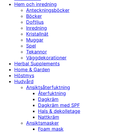
Hem och inredning
Anteckningsböcker
Böcker
Doftljus
Inredning
Kristallnät
Muggar
Spel
Tekannor
Väggdekorationer
Herbal Supplements
Home & Garden
Höstmys
Hudvård
Ansiktsåterfuktning
Återfuktning
Dagkräm
Dagkräm med SPF
Hals & dekolletage
Nattkräm
Ansiktsmasker
Foam mask