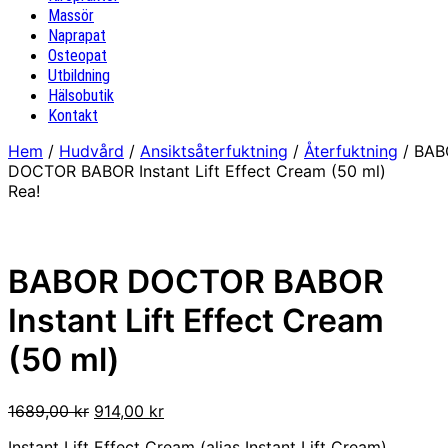
Massör
Naprapat
Osteopat
Utbildning
Hälsobutik
Kontakt
Hem
/
Hudvård
/
Ansiktsåterfuktning
/
Återfuktning
/ BAB
DOCTOR BABOR Instant Lift Effect Cream (50 ml)
Rea!
BABOR DOCTOR BABOR
Instant Lift Effect Cream
(50 ml)
Det
Det
1689,00
kr
914,00
kr
ursprungliga
nuvarande
Instant Lift Effect Cream (alias Instant Lift Cream)