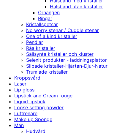
Halsband med kristaller
Halsband utan kristaller
Örhängen
Ringar
Kristallspetsar
No worry stenar / Cuddle stenar
One of a kind kristaller
Pendlar
Råa kristaller
Sällsynta kristaller och kluster
Selenit produkter - laddningsplattor
Slipade kristaller-Hjärtan-Djur-Natur
Trumlade kristaller
Kroppsvård
Laser
Lip gloss
Lipstick and Cream rouge
Liquid lipstick
Loose setting powder
Luftrenare
Make up Sponge
Man
Hudvård