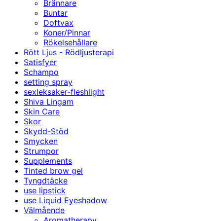
Brännare
Buntar
Doftvax
Koner/Pinnar
Rökelsehållare
Rött Ljus - Rödljusterapi
Satisfyer
Schampo
setting spray
sexleksaker-fleshlight
Shiva Lingam
Skin Care
Skor
Skydd-Stöd
Smycken
Strumpor
Supplements
Tinted brow gel
Tyngdtäcke
use lipstick
use Liquid Eyeshadow
Välmående
Aromatherapy