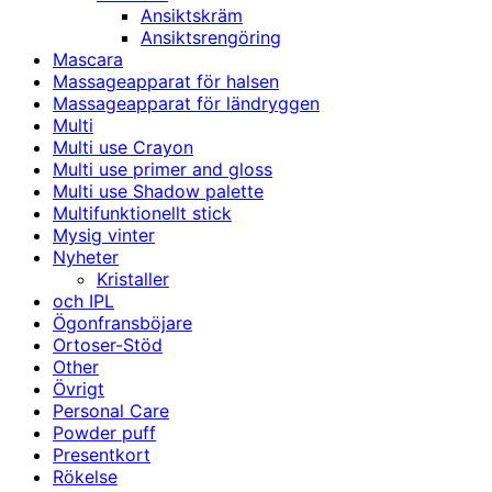
Ansiktskräm
Ansiktsrengöring
Mascara
Massageapparat för halsen
Massageapparat för ländryggen
Multi
Multi use Crayon
Multi use primer and gloss
Multi use Shadow palette
Multifunktionellt stick
Mysig vinter
Nyheter
Kristaller
och IPL
Ögonfransböjare
Ortoser-Stöd
Other
Övrigt
Personal Care
Powder puff
Presentkort
Rökelse