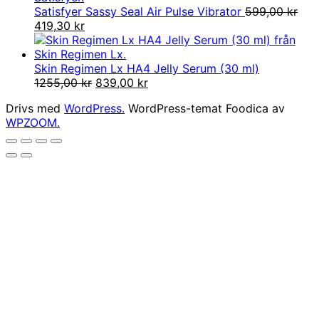
var:
är:
Satisfyer Sassy Seal Air Pulse Vibrator
599,00
kr
549,00 kr.
Det
Det
269,00 kr.
419,30
kr
ursprungliga
nuvarande
priset
priset
var:
är:
Skin Regimen Lx HA4 Jelly Serum (30 ml)
599,00 kr.
419,30 kr.
Det
Det
1255,00
kr
839,00
kr
ursprungliga
nuvarande
Drivs med
WordPress.
WordPress-temat Foodica av
priset
priset
WPZOOM.
var:
är:
1255,00 kr.
839,00 kr.