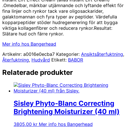
priset
priset
.Omedelbar, märkbar utjämnande och lyftande effekt för
var:
är:
fina linjer och rynkor tack vare oligosackarider,
1689,00 kr.
914,00 kr.
galaktomannan och fyra typer av peptider. Värdefulla
kopparpeptider stöder hudregenerering för att bygga
viktiga kollagenfibrer och reducera rynkor.Resultat:
Slätare hud och färre rynkor.
Mer info hos Bangerhead
Artikelnr:
a0016e0ecba7
Kategorier:
Ansiktsåterfuktning
,
Återfuktning
,
Hudvård
Etikett:
BABOR
Relaterade produkter
Sisley Phyto-Blanc Correcting
Brightening Moisturizer (40 ml)
3805,00
kr
Mer info hos Bangerhead