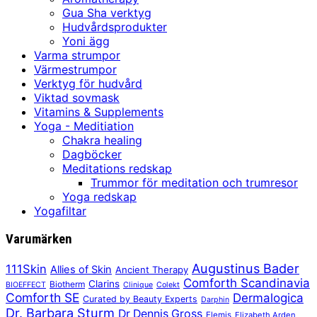
Gua Sha verktyg
Hudvårdsprodukter
Yoni ägg
Varma strumpor
Värmestrumpor
Verktyg för hudvård
Viktad sovmask
Vitamins & Supplements
Yoga - Meditiation
Chakra healing
Dagböcker
Meditations redskap
Trummor för meditation och trumresor
Yoga redskap
Yogafiltar
Varumärken
Augustinus Bader
111Skin
Allies of Skin
Ancient Therapy
Comforth Scandinavia
Clarins
Biotherm
BIOEFFECT
Clinique
Colekt
Comforth SE
Dermalogica
Curated by Beauty Experts
Darphin
Dr. Barbara Sturm
Dr Dennis Gross
Elemis
Elizabeth Arden