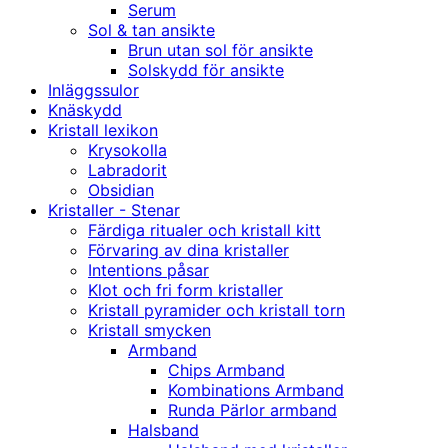
Serum
Sol & tan ansikte
Brun utan sol för ansikte
Solskydd för ansikte
Inläggssulor
Knäskydd
Kristall lexikon
Krysokolla
Labradorit
Obsidian
Kristaller - Stenar
Färdiga ritualer och kristall kitt
Förvaring av dina kristaller
Intentions påsar
Klot och fri form kristaller
Kristall pyramider och kristall torn
Kristall smycken
Armband
Chips Armband
Kombinations Armband
Runda Pärlor armband
Halsband