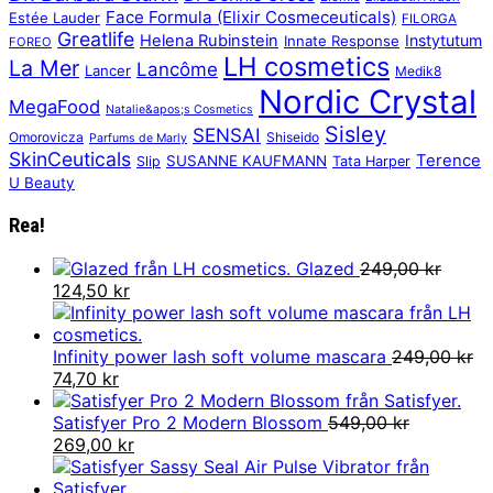
Face Formula (Elixir Cosmeceuticals)
Estée Lauder
FILORGA
Greatlife
Helena Rubinstein
Instytutum
Innate Response
FOREO
LH cosmetics
La Mer
Lancôme
Lancer
Medik8
Nordic Crystal
MegaFood
Natalie&apos;s Cosmetics
Sisley
SENSAI
Omorovicza
Shiseido
Parfums de Marly
SkinCeuticals
Terence
SUSANNE KAUFMANN
Slip
Tata Harper
U Beauty
Rea!
Glazed
249,00
kr
Det
Det
124,50
kr
ursprungliga
nuvarande
priset
priset
var:
är:
Infinity power lash soft volume mascara
249,00
kr
249,00 kr.
Det
Det
124,50 kr.
74,70
kr
ursprungliga
nuvarande
priset
priset
Satisfyer Pro 2 Modern Blossom
549,00
kr
var:
Det
är:
Det
269,00
kr
249,00 kr.
ursprungliga
74,70 kr.
nuvarande
priset
priset