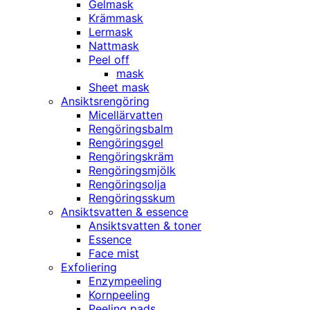
Gelmask
Krämmask
Lermask
Nattmask
Peel off
mask
Sheet mask
Ansiktsrengöring
Micellärvatten
Rengöringsbalm
Rengöringsgel
Rengöringskräm
Rengöringsmjölk
Rengöringsolja
Rengöringsskum
Ansiktsvatten & essence
Ansiktsvatten & toner
Essence
Face mist
Exfoliering
Enzympeeling
Kornpeeling
Peeling pads