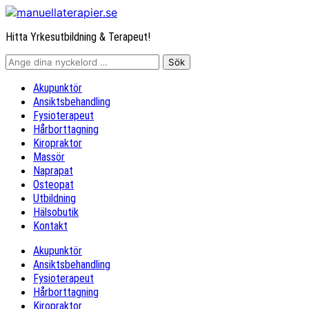
Hitta Yrkesutbildning & Terapeut!
Akupunktör
Ansiktsbehandling
Fysioterapeut
Hårborttagning
Kiropraktor
Massör
Naprapat
Osteopat
Utbildning
Hälsobutik
Kontakt
Akupunktör
Ansiktsbehandling
Fysioterapeut
Hårborttagning
Kiropraktor