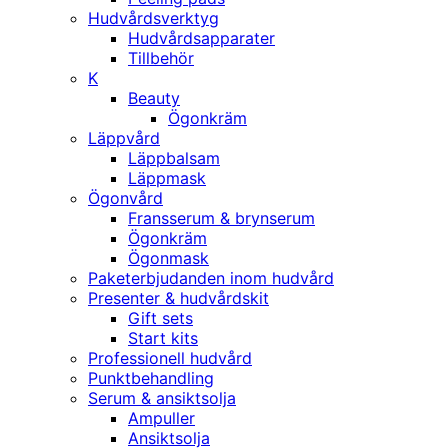
Hudvårdsverktyg
Hudvårdsapparater
Tillbehör
K
Beauty
Ögonkräm
Läppvård
Läppbalsam
Läppmask
Ögonvård
Fransserum & brynserum
Ögonkräm
Ögonmask
Paketerbjudanden inom hudvård
Presenter & hudvårdskit
Gift sets
Start kits
Professionell hudvård
Punktbehandling
Serum & ansiktsolja
Ampuller
Ansiktsolja