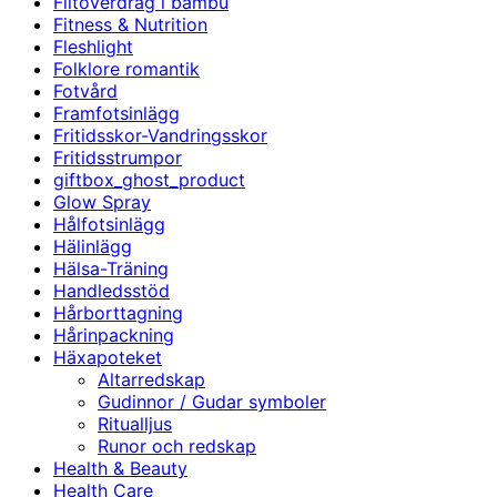
Filtöverdrag i bambu
Fitness & Nutrition
Fleshlight
Folklore romantik
Fotvård
Framfotsinlägg
Fritidsskor-Vandringsskor
Fritidsstrumpor
giftbox_ghost_product
Glow Spray
Hålfotsinlägg
Hälinlägg
Hälsa-Träning
Handledsstöd
Hårborttagning
Hårinpackning
Häxapoteket
Altarredskap
Gudinnor / Gudar symboler
Ritualljus
Runor och redskap
Health & Beauty
Health Care