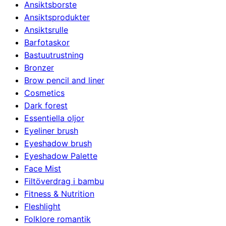
Ansiktsborste
Ansiktsprodukter
Ansiktsrulle
Barfotaskor
Bastuutrustning
Bronzer
Brow pencil and liner
Cosmetics
Dark forest
Essentiella oljor
Eyeliner brush
Eyeshadow brush
Eyeshadow Palette
Face Mist
Filtöverdrag i bambu
Fitness & Nutrition
Fleshlight
Folklore romantik