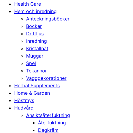
Health Care
Hem och inredning
Anteckningsböcker
Böcker
Doftljus
Inredning
Kristallnät
Muggar
Spel
Tekannor
Väggdekorationer
Herbal Supplements
Home & Garden
Höstmys
Hudvård
Ansiktsåterfuktning
Återfuktning
Dagkräm