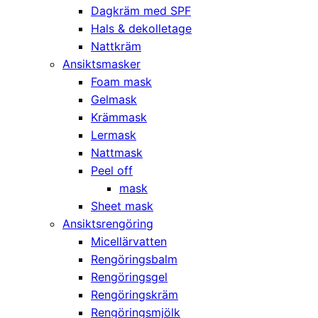
Dagkräm med SPF
Hals & dekolletage
Nattkräm
Ansiktsmasker
Foam mask
Gelmask
Krämmask
Lermask
Nattmask
Peel off
mask
Sheet mask
Ansiktsrengöring
Micellärvatten
Rengöringsbalm
Rengöringsgel
Rengöringskräm
Rengöringsmjölk