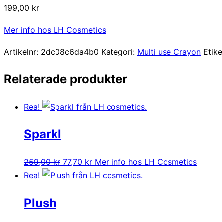
199,00
kr
Mer info hos LH Cosmetics
Artikelnr:
2dc08c6da4b0
Kategori:
Multi use Crayon
Etike
Relaterade produkter
Rea!
Sparkl
Det
Det
259,00
kr
77,70
kr
Mer info hos LH Cosmetics
ursprungliga
nuvarande
Rea!
priset
priset
Plush
var:
är:
259,00 kr.
77,70 kr.