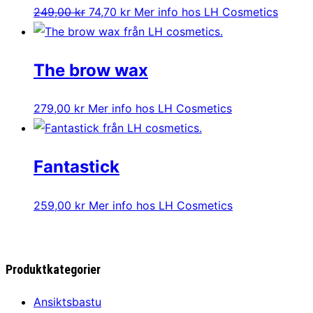
Det
Det
249,00
kr
74,70
kr
Mer info hos LH Cosmetics
ursprungliga
nuvarande
priset
priset
The brow wax
var:
är:
249,00 kr.
74,70 kr.
279,00
kr
Mer info hos LH Cosmetics
Fantastick
259,00
kr
Mer info hos LH Cosmetics
Produktkategorier
Ansiktsbastu