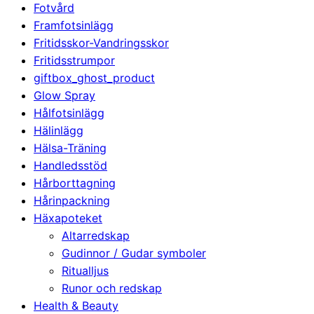
Fotvård
Framfotsinlägg
Fritidsskor-Vandringsskor
Fritidsstrumpor
giftbox_ghost_product
Glow Spray
Hålfotsinlägg
Hälinlägg
Hälsa-Träning
Handledsstöd
Hårborttagning
Hårinpackning
Häxapoteket
Altarredskap
Gudinnor / Gudar symboler
Ritualljus
Runor och redskap
Health & Beauty