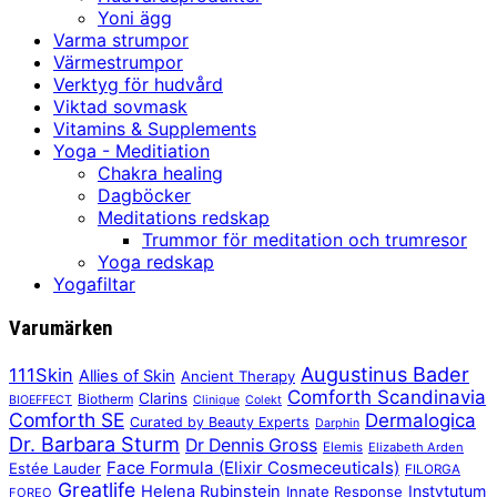
Yoni ägg
Varma strumpor
Värmestrumpor
Verktyg för hudvård
Viktad sovmask
Vitamins & Supplements
Yoga - Meditiation
Chakra healing
Dagböcker
Meditations redskap
Trummor för meditation och trumresor
Yoga redskap
Yogafiltar
Varumärken
Augustinus Bader
111Skin
Allies of Skin
Ancient Therapy
Comforth Scandinavia
Clarins
Biotherm
BIOEFFECT
Clinique
Colekt
Comforth SE
Dermalogica
Curated by Beauty Experts
Darphin
Dr. Barbara Sturm
Dr Dennis Gross
Elemis
Elizabeth Arden
Face Formula (Elixir Cosmeceuticals)
Estée Lauder
FILORGA
Greatlife
Helena Rubinstein
Instytutum
Innate Response
FOREO