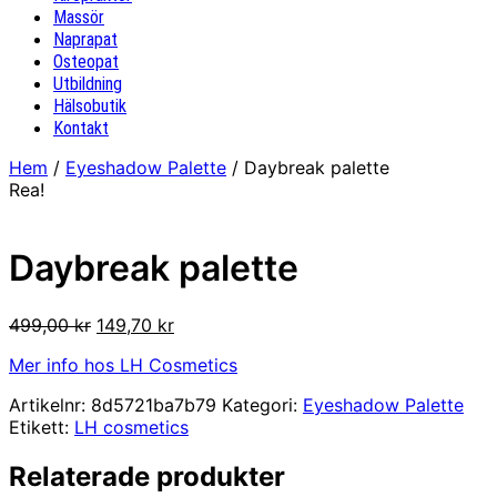
Massör
Naprapat
Osteopat
Utbildning
Hälsobutik
Kontakt
Hem
/
Eyeshadow Palette
/ Daybreak palette
Rea!
Daybreak palette
Det
Det
499,00
kr
149,70
kr
ursprungliga
nuvarande
Mer info hos LH Cosmetics
priset
priset
var:
är:
Artikelnr:
8d5721ba7b79
Kategori:
Eyeshadow Palette
499,00 kr.
149,70 kr.
Etikett:
LH cosmetics
Relaterade produkter