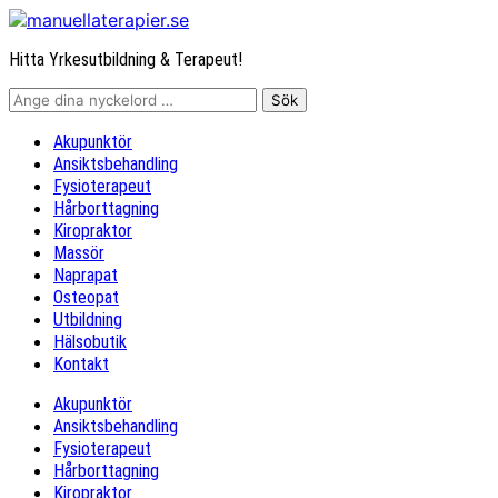
Hitta Yrkesutbildning & Terapeut!
Akupunktör
Ansiktsbehandling
Fysioterapeut
Hårborttagning
Kiropraktor
Massör
Naprapat
Osteopat
Utbildning
Hälsobutik
Kontakt
Akupunktör
Ansiktsbehandling
Fysioterapeut
Hårborttagning
Kiropraktor