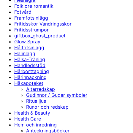
Fleshlight
Folklore romantik
Fotvård
Framfotsinlägg
Fritidsskor-Vandringsskor
Fritidsstrumpor
giftbox_ghost_product
Glow Spray
Hålfotsinlägg
Hälinlägg
Hälsa-Träning
Handledsstöd
Hårborttagning
Hårinpackning
Häxapoteket
Altarredskap
Gudinnor / Gudar symboler
Ritualljus
Runor och redskap
Health & Beauty
Health Care
Hem och inredning
Anteckningsböcker