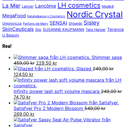
LH cosmetics
La Mer
Lancôme
Lancer
Medik8
Nordic Crystal
MegaFood
Natalie&apos;s Cosmetics
Sisley
SENSAI
Omorovicza
Shiseido
Parfums de Marly
SkinCeuticals
Terence
SUSANNE KAUFMANN
Slip
Tata Harper
U Beauty
Rea!
Shimmer saga
Det
Det
459,00
kr
229,50
kr
ursprungliga
nuvarande
Glazed
249,00
kr
Det
Det
priset
priset
124,50
kr
ursprungliga
nuvarande
var:
är:
priset
priset
459,00 kr.
229,50 kr.
var:
är:
Infinity power lash soft volume mascara
249,00
kr
249,00 kr.
Det
Det
124,50 kr.
74,70
kr
ursprungliga
nuvarande
priset
priset
Satisfyer Pro 2 Modern Blossom
549,00
kr
var:
Det
är:
Det
269,00
kr
249,00 kr.
ursprungliga
74,70 kr.
nuvarande
priset
priset