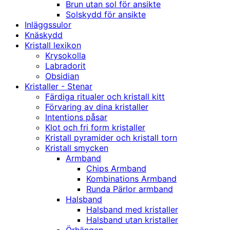
Brun utan sol för ansikte
Solskydd för ansikte
Inläggssulor
Knäskydd
Kristall lexikon
Krysokolla
Labradorit
Obsidian
Kristaller - Stenar
Färdiga ritualer och kristall kitt
Förvaring av dina kristaller
Intentions påsar
Klot och fri form kristaller
Kristall pyramider och kristall torn
Kristall smycken
Armband
Chips Armband
Kombinations Armband
Runda Pärlor armband
Halsband
Halsband med kristaller
Halsband utan kristaller