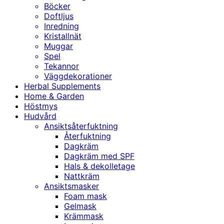
Böcker
Doftljus
Inredning
Kristallnät
Muggar
Spel
Tekannor
Väggdekorationer
Herbal Supplements
Home & Garden
Höstmys
Hudvård
Ansiktsåterfuktning
Återfuktning
Dagkräm
Dagkräm med SPF
Hals & dekolletage
Nattkräm
Ansiktsmasker
Foam mask
Gelmask
Krämmask