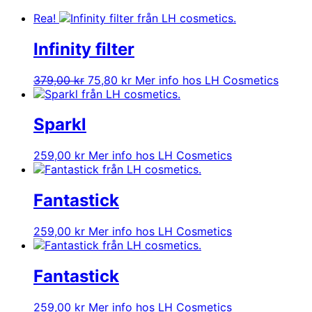
Rea!
Infinity filter
Det
Det
379,00
kr
75,80
kr
Mer info hos LH Cosmetics
ursprungliga
nuvarande
priset
priset
var:
är:
Sparkl
379,00 kr.
75,80 kr.
259,00
kr
Mer info hos LH Cosmetics
Fantastick
259,00
kr
Mer info hos LH Cosmetics
Fantastick
259,00
kr
Mer info hos LH Cosmetics