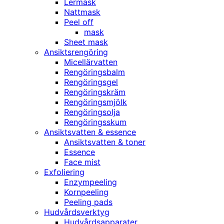
Lermask
Nattmask
Peel off
mask
Sheet mask
Ansiktsrengöring
Micellärvatten
Rengöringsbalm
Rengöringsgel
Rengöringskräm
Rengöringsmjölk
Rengöringsolja
Rengöringsskum
Ansiktsvatten & essence
Ansiktsvatten & toner
Essence
Face mist
Exfoliering
Enzympeeling
Kornpeeling
Peeling pads
Hudvårdsverktyg
Hudvårdsapparater