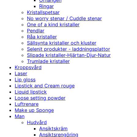
Örhängen
Ringar
Kristallspetsar
No worry stenar / Cuddle stenar
One of a kind kristaller
Pendlar
Råa kristaller
Sällsynta kristaller och kluster
Selenit produkter - laddningsplattor
Slipade kristaller-Hjärtan-Djur-Natur
Trumlade kristaller
Kroppsvård
Laser
Lip gloss
Lipstick and Cream rouge
Liquid lipstick
Loose setting powder
Luftrenare
Make up Sponge
Man
Hudvård
Ansiktskräm
Ansiktsrengöring