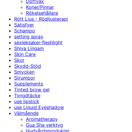
Doftvax
Koner/Pinnar
Rökelsehållare
Rött Ljus - Rödljusterapi
Satisfyer
Schampo
setting spray
sexleksaker-fleshlight
Shiva Lingam
Skin Care
Skor
Skydd-Stöd
Smycken
Strumpor
Supplements
Tinted brow gel
Tyngdtäcke
use lipstick
use Liquid Eyeshadow
Välmående
Aromatherapy
Gua Sha verktyg
Hudvårdsprodukter