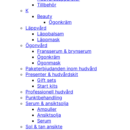
Tillbehör
K
Beauty
Ögonkräm
Läppvård
Läppbalsam
Läppmask
Ögonvård
Fransserum & brynserum
Ögonkräm
Ögonmask
Paketerbjudanden inom hudvård
Presenter & hudvårdskit
Gift sets
Start kits
Professionell hudvård
Punktbehandling
Serum & ansiktsolja
Ampuller
Ansiktsolja
Serum
Sol & tan ansikte