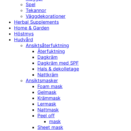
Spel
Tekannor
Väggdekorationer
Herbal Supplements
Home & Garden
Höstmys
Hudvård
Ansiktsåterfuktning
Återfuktning
Dagkräm
Dagkräm med SPF
Hals & dekolletage
Nattkräm
Ansiktsmasker
Foam mask
Gelmask
Krämmask
Lermask
Nattmask
Peel off
mask
Sheet mask