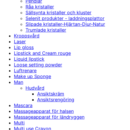
Pendlar
Råa kristaller
Sällsynta kristaller och kluster
Selenit produkter - laddningsplattor
Slipade kristaller-Hjärtan-Djur-Natur
Trumlade kristaller
Kroppsvård
Laser
Lip gloss
Lipstick and Cream rouge
Liquid lipstick
Loose setting powder
Luftrenare
Make up Sponge
Man
Hudvård
Ansiktskräm
Ansiktsrengöring
Mascara
Massageapparat för halsen
Massageapparat för ländryggen
Multi
Multi use Crayon