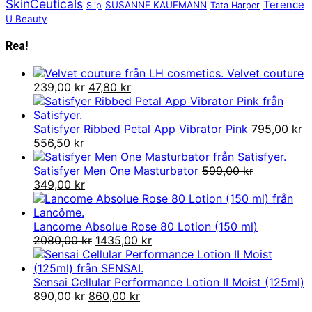
SkinCeuticals
Terence
SUSANNE KAUFMANN
Slip
Tata Harper
U Beauty
Rea!
Velvet couture
Det
Det
239,00
kr
47,80
kr
ursprungliga
nuvarande
priset
priset
var:
är:
Satisfyer Ribbed Petal App Vibrator Pink
795,00
kr
Det
Det
239,00 kr.
47,80 kr.
556,50
kr
ursprungliga
nuvarande
priset
priset
Satisfyer Men One Masturbator
599,00
kr
var:
Det
är:
Det
349,00
kr
795,00 kr.
ursprungliga
556,50 kr.
nuvarande
priset
priset
var:
är:
Lancome Absolue Rose 80 Lotion (150 ml)
599,00 kr.
349,00 kr.
Det
Det
2080,00
kr
1435,00
kr
ursprungliga
nuvarande
priset
priset
var:
är:
Sensai Cellular Performance Lotion II Moist (125ml)
Det
2080,00 kr.
Det
1435,00 kr.
890,00
kr
860,00
kr
ursprungliga
nuvarande