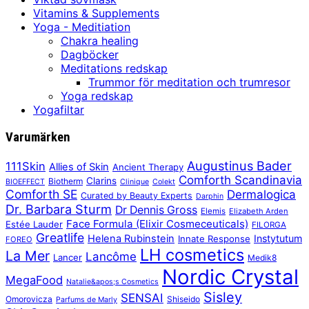
Vitamins & Supplements
Yoga - Meditiation
Chakra healing
Dagböcker
Meditations redskap
Trummor för meditation och trumresor
Yoga redskap
Yogafiltar
Varumärken
Augustinus Bader
111Skin
Allies of Skin
Ancient Therapy
Comforth Scandinavia
Clarins
Biotherm
BIOEFFECT
Clinique
Colekt
Comforth SE
Dermalogica
Curated by Beauty Experts
Darphin
Dr. Barbara Sturm
Dr Dennis Gross
Elemis
Elizabeth Arden
Face Formula (Elixir Cosmeceuticals)
Estée Lauder
FILORGA
Greatlife
Helena Rubinstein
Instytutum
Innate Response
FOREO
LH cosmetics
La Mer
Lancôme
Lancer
Medik8
Nordic Crystal
MegaFood
Natalie&apos;s Cosmetics
Sisley
SENSAI
Omorovicza
Shiseido
Parfums de Marly