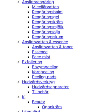
Ansiktsrengöring
Micellärvatten
Rengöringsbalm
Rengöringsgel
Rengöringskräm
Rengöringsmjölk
Rengöringsolja
Rengöringsskum
Ansiktsvatten & essence
Ansiktsvatten & toner
Essence
Face mist
Exfoliering
Enzympeeling
Kornpeeling
Peeling pads
Hudvårdsverktyg
Hudvårdsapparater
Tillbehör
K
Beauty
Ögonkräm
Läppvård