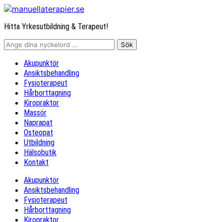
Hitta Yrkesutbildning & Terapeut!
Akupunktör
Ansiktsbehandling
Fysioterapeut
Hårborttagning
Kiropraktor
Massör
Naprapat
Osteopat
Utbildning
Hälsobutik
Kontakt
Akupunktör
Ansiktsbehandling
Fysioterapeut
Hårborttagning
Kiropraktor