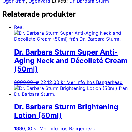
Ögonkräm
,
Ögonvård
Etikett:
Dr. Barbara Sturm
Relaterade produkter
Rea!
Dr. Barbara Sturm Super Anti-
Aging Neck and Décolleté Cream
(50ml)
Det
Det
2990,00
kr
2242,00
kr
Mer info hos Bangerhead
ursprungliga
nuvarande
priset
priset
var:
är:
2990,00 kr.
2242,00 kr.
Dr. Barbara Sturm Brightening
Lotion (50ml)
1990,00
kr
Mer info hos Bangerhead