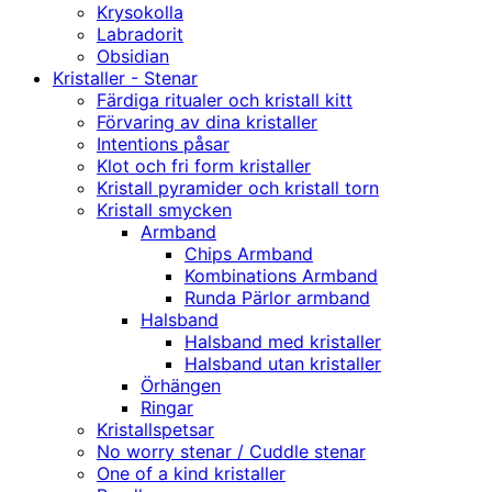
Krysokolla
Labradorit
Obsidian
Kristaller - Stenar
Färdiga ritualer och kristall kitt
Förvaring av dina kristaller
Intentions påsar
Klot och fri form kristaller
Kristall pyramider och kristall torn
Kristall smycken
Armband
Chips Armband
Kombinations Armband
Runda Pärlor armband
Halsband
Halsband med kristaller
Halsband utan kristaller
Örhängen
Ringar
Kristallspetsar
No worry stenar / Cuddle stenar
One of a kind kristaller