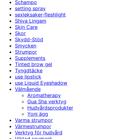
Schampo
setting spray
sexleksaker-fleshlight
Shiva Lingam
Skin Care
Skor
Skydd-Stöd
Smycken
Strumpor
Supplements
Tinted brow gel
Tyngdtäcke
use lipstick
use Liquid Eyeshadow
Välmående
Aromatherapy
Gua Sha verktyg
Hudvårdsprodukter
Yoni ägg
Varma strumpor
Värmestrumpor
Verktyg för hudvård
Viktad sovmask