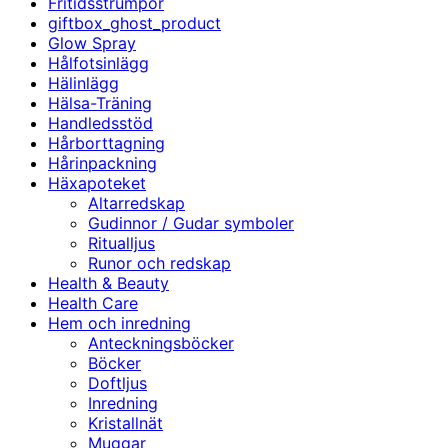
Fritidsstrumpor
giftbox_ghost_product
Glow Spray
Hålfotsinlägg
Hälinlägg
Hälsa-Träning
Handledsstöd
Hårborttagning
Hårinpackning
Häxapoteket
Altarredskap
Gudinnor / Gudar symboler
Ritualljus
Runor och redskap
Health & Beauty
Health Care
Hem och inredning
Anteckningsböcker
Böcker
Doftljus
Inredning
Kristallnät
Muggar