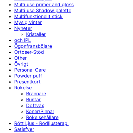
Multi use primer and gloss
Multi use Shadow palette
Multifunktionellt stick
Mysig vinter
Nyheter
Kristaller
och IPL
Ögonfransböjare
Ortoser-Stöd
Other
Övrigt
Personal Care
Powder puff
Presentkort
Rökelse
Brännare
Buntar
Doftvax
Koner/Pinnar
Rökelsehållare
Rött Ljus - Rödljusterapi
Satisfyer