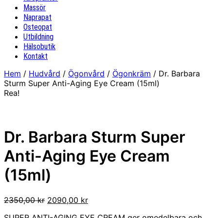
Massör
Naprapat
Osteopat
Utbildning
Hälsobutik
Kontakt
Hem
/
Hudvård
/
Ögonvård
/
Ögonkräm
/ Dr. Barbara
Sturm Super Anti-Aging Eye Cream (15ml)
Rea!
Dr. Barbara Sturm Super
Anti-Aging Eye Cream
(15ml)
Det
Det
2350,00
kr
2090,00
kr
ursprungliga
nuvarande
SUPER ANTI-AGING EYE CREAM ger omedelbara och