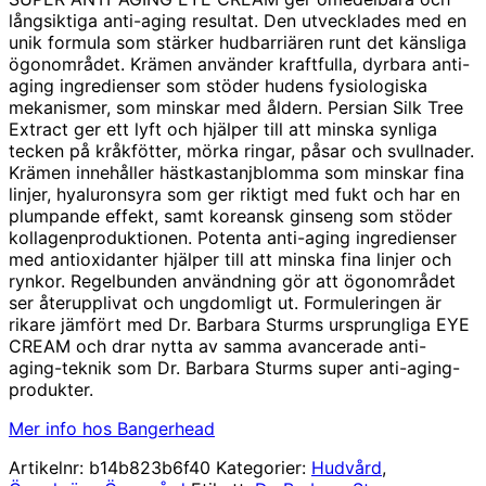
priset
priset
långsiktiga anti-aging resultat. Den utvecklades med en
var:
är:
unik formula som stärker hudbarriären runt det känsliga
2350,00 kr.
2090,00 kr.
ögonområdet. Krämen använder kraftfulla, dyrbara anti-
aging ingredienser som stöder hudens fysiologiska
mekanismer, som minskar med åldern. Persian Silk Tree
Extract ger ett lyft och hjälper till att minska synliga
tecken på kråkfötter, mörka ringar, påsar och svullnader.
Krämen innehåller hästkastanjblomma som minskar fina
linjer, hyaluronsyra som ger riktigt med fukt och har en
plumpande effekt, samt koreansk ginseng som stöder
kollagenproduktionen. Potenta anti-aging ingredienser
med antioxidanter hjälper till att minska fina linjer och
rynkor. Regelbunden användning gör att ögonområdet
ser återupplivat och ungdomligt ut. Formuleringen är
rikare jämfört med Dr. Barbara Sturms ursprungliga EYE
CREAM och drar nytta av samma avancerade anti-
aging-teknik som Dr. Barbara Sturms super anti-aging-
produkter.
Mer info hos Bangerhead
Artikelnr:
b14b823b6f40
Kategorier:
Hudvård
,