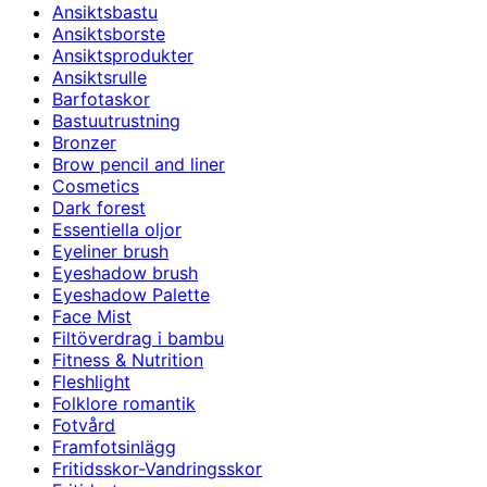
Ansiktsbastu
Ansiktsborste
Ansiktsprodukter
Ansiktsrulle
Barfotaskor
Bastuutrustning
Bronzer
Brow pencil and liner
Cosmetics
Dark forest
Essentiella oljor
Eyeliner brush
Eyeshadow brush
Eyeshadow Palette
Face Mist
Filtöverdrag i bambu
Fitness & Nutrition
Fleshlight
Folklore romantik
Fotvård
Framfotsinlägg
Fritidsskor-Vandringsskor