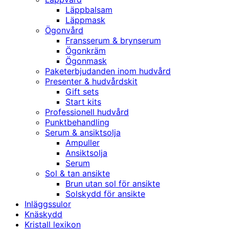
Läppbalsam
Läppmask
Ögonvård
Fransserum & brynserum
Ögonkräm
Ögonmask
Paketerbjudanden inom hudvård
Presenter & hudvårdskit
Gift sets
Start kits
Professionell hudvård
Punktbehandling
Serum & ansiktsolja
Ampuller
Ansiktsolja
Serum
Sol & tan ansikte
Brun utan sol för ansikte
Solskydd för ansikte
Inläggssulor
Knäskydd
Kristall lexikon