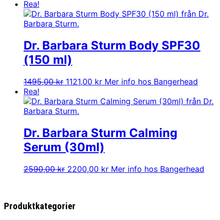
Rea!
Dr. Barbara Sturm Body SPF30
(150 ml)
Det
Det
1495,00
kr
1121,00
kr
Mer info hos Bangerhead
ursprungliga
nuvarande
Rea!
priset
priset
var:
är:
1495,00 kr.
1121,00 kr.
Dr. Barbara Sturm Calming
Serum (30ml)
Det
Det
2590,00
kr
2200,00
kr
Mer info hos Bangerhead
ursprungliga
nuvarande
priset
priset
var:
är:
Produktkategorier
2590,00 kr.
2200,00 kr.