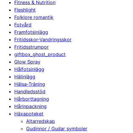
Fitness & Nutrition
Fleshlight
Folklore romantik
Fotvård
Framfotsinlägg
Fritidsskor-Vandringsskor
Fritidsstrumpor
giftbox_ghost_product
Glow Spray
Hålfotsinlägg
Hälinlägg
Hälsa-Träning
Handledsstöd
Hårborttagning
Hårinpackning
Häxapoteket
Altarredskap
Gudinnor / Gudar symboler