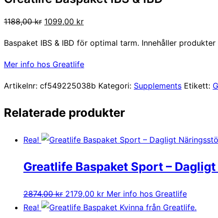
Det
Det
1188,00
kr
1099,00
kr
ursprungliga
nuvarande
Baspaket IBS & IBD för optimal tarm. Innehåller produkte
priset
priset
var:
är:
Mer info hos Greatlife
1188,00 kr.
1099,00 kr.
Artikelnr:
cf549225038b
Kategori:
Supplements
Etikett:
G
Relaterade produkter
Rea!
Greatlife Baspaket Sport – Daglig
Det
Det
2874,00
kr
2179,00
kr
Mer info hos Greatlife
ursprungliga
nuvarande
Rea!