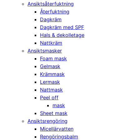
Ansiktsåterfuktning
Återfuktning
Dagkräm
Dagkräm med SPF
Hals & dekolletage
Nattkräm
Ansiktsmasker
Foam mask
Gelmask
Krämmask
Lermask
Nattmask
Peel off
mask
Sheet mask
Ansiktsrengöring
Micellärvatten
Rengöringsbalm