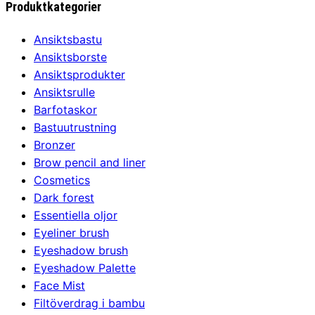
var:
är:
Produktkategorier
1936,00 kr.
1849,00 kr.
Ansiktsbastu
Ansiktsborste
Ansiktsprodukter
Ansiktsrulle
Barfotaskor
Bastuutrustning
Bronzer
Brow pencil and liner
Cosmetics
Dark forest
Essentiella oljor
Eyeliner brush
Eyeshadow brush
Eyeshadow Palette
Face Mist
Filtöverdrag i bambu