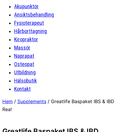
Akupunktör
Ansiktsbehandling
Fysioterapeut
Hårborttagning
Kiropraktor
Massör
Naprapat
Osteopat
Utbildning
Hälsobutik
Kontakt
Hem
/
Supplements
/ Greatlife Baspaket IBS & IBD
Rea!
Greatlife Baspaket IBS & IBD