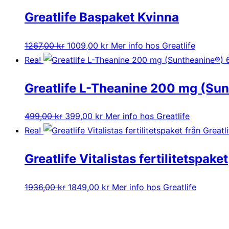
priset
priset
Greatlife Baspaket Kvinna
var:
är:
2874,00 kr.
2179,00 kr.
Det
Det
1267,00
kr
1009,00
kr
Mer info hos Greatlife
ursprungliga
nuvarande
Rea!
priset
priset
Greatlife L-Theanine 200 mg (Sun
var:
är:
1267,00 kr.
1009,00 kr.
Det
Det
499,00
kr
399,00
kr
Mer info hos Greatlife
ursprungliga
nuvarande
Rea!
priset
priset
Greatlife Vitalistas fertilitetspaket
var:
är:
499,00 kr.
399,00 kr.
Det
Det
1936,00
kr
1849,00
kr
Mer info hos Greatlife
ursprungliga
nuvarande
priset
priset