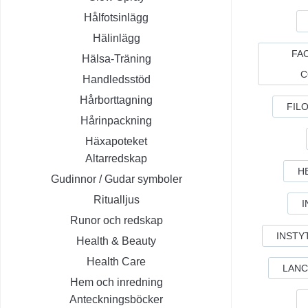
Hålfotsinlägg
Hälinlägg
FAC
Hälsa-Träning
C
Handledsstöd
Hårborttagning
FIL
Hårinpackning
Häxapoteket
Altarredskap
H
Gudinnor / Gudar symboler
Ritualljus
I
Runor och redskap
INSTY
Health & Beauty
Health Care
LANC
Hem och inredning
Anteckningsböcker