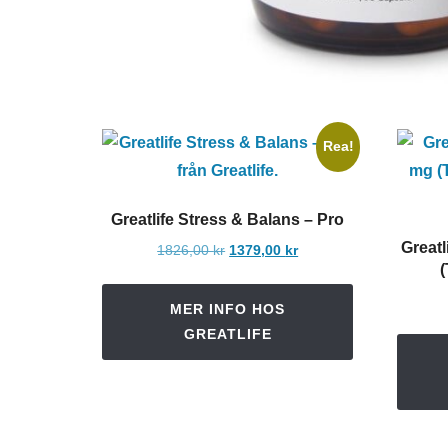
Rea!
Greatlife Stress & Balans – Pro
Great
Det
Det
1826,00
kr
1379,00
kr
(
ursprungliga
nuvarande
priset
priset
MER INFO HOS
var:
är:
GREATLIFE
1826,00 kr.
1379,00 kr.