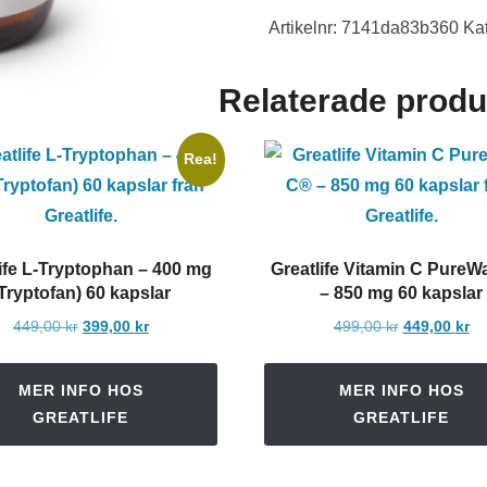
Artikelnr:
7141da83b360
Ka
Relaterade produ
Rea!
life L-Tryptophan – 400 mg
Greatlife Vitamin C Pure
Tryptofan) 60 kapslar
– 850 mg 60 kapslar
Det
Det
Det
De
449,00
kr
399,00
kr
499,00
kr
449,00
kr
ursprungliga
nuvarande
ursprunglig
nu
priset
priset
priset
pr
MER INFO HOS
MER INFO HOS
var:
är:
var:
är:
GREATLIFE
GREATLIFE
449,00 kr.
399,00 kr.
499,00 kr.
44