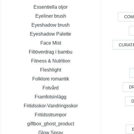
Essentiella oljor
Eyeliner brush
COM
Eyeshadow brush
Eyeshadow Palette
Face Mist
CURAT
Filtöverdrag i bambu
Fitness & Nutrition
Fleshlight
Folklore romantik
D
Fotvård
Framfotsinlägg
D
Fritidsskor-Vandringsskor
Fritidsstrumpor
giftbox_ghost_product
Glow Spray