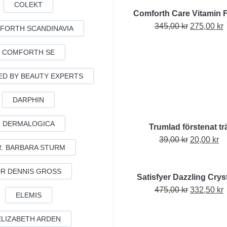
COLEKT
Comforth Care Vitamin F
Det
345,00
kr
275,00
kr
FORTH SCANDINAVIA
ursprungl
priset
p
COMFORTH SE
var:
ä
ED BY BEAUTY EXPERTS
345,00 kr.
2
DARPHIN
DERMALOGICA
Trumlad förstenat tr
Det
De
39,00
kr
20,00
kr
R. BARBARA STURM
ursprungl
nu
priset
pr
R DENNIS GROSS
Satisfyer Dazzling Cryst
var:
är
Det
475,00
kr
39,00 kr.
332,50
kr
20
ELEMIS
ursprungl
priset
p
ELIZABETH ARDEN