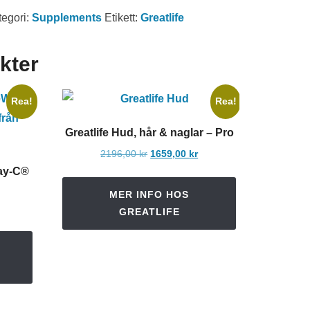
tegori:
Supplements
Etikett:
Greatlife
kter
Rea!
Rea!
Greatlife Hud, hår & naglar – Pro
Det
Det
2196,00
kr
1659,00
kr
ursprungliga
nuvarande
Way-C®
priset
priset
MER INFO HOS
var:
är:
t
GREATLIFE
2196,00 kr.
1659,00 kr.
a
varande
iset
9,00 kr.