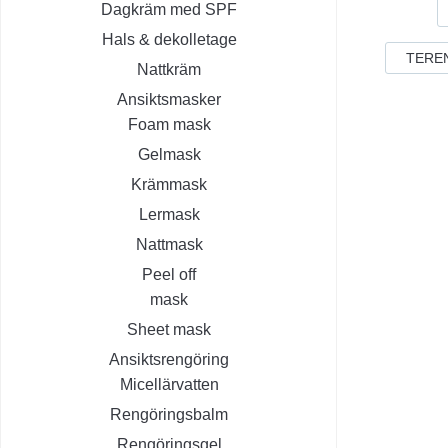
Dagkräm med SPF
Hals & dekolletage
TERE
Nattkräm
Ansiktsmasker
Foam mask
Gelmask
Krämmask
Lermask
Nattmask
Peel off
mask
Sheet mask
Ansiktsrengöring
Micellärvatten
Rengöringsbalm
Rengöringsgel