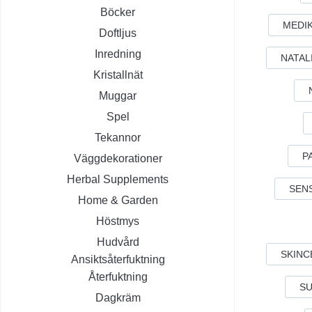
Böcker
MEDI
Doftljus
Inredning
NATAL
Kristallnät
Muggar
Spel
Tekannor
P
Väggdekorationer
Herbal Supplements
SEN
Home & Garden
Höstmys
Hudvård
SKINC
Ansiktsåterfuktning
Återfuktning
S
Dagkräm