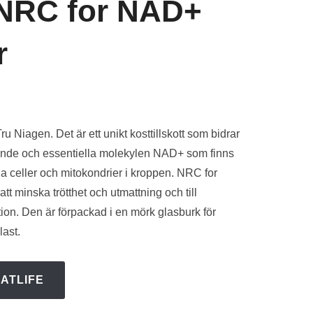
 NRC for NAD+
r
de
 Niagen. Det är ett unikt kosttillskott som bidrar
nande och essentiella molekylen NAD+ som finns
.
la celler och mitokondrier i kroppen. NRC for
att minska trötthet och utmattning och till
on. Den är förpackad i en mörk glasburk för
plast.
ATLIFE