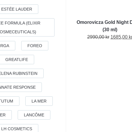
var:
ä
475,00 kr.
3
ESTÉE LAUDER
Omorovicza Gold Night 
E FORMULA (ELIXIR
(30 ml)
OSMECEUTICALS)
Det
2990,00
kr
1685,00
k
ursprungl
ORGA
FOREO
priset
var:
GREATLIFE
2990,00 kr
ELENA RUBINSTEIN
NNATE RESPONSE
TUTUM
LA MER
ER
LANCÔME
LH COSMETICS