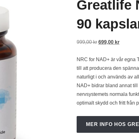
Greatlife
90 kapsla
Det
Det
999,00
kr
699,00
kr
ursprungliga
nuvaran
priset
priset
NRC for NAD+ är vår egna Tru
var:
är:
till att producera den spän
999,00 kr.
699,00 kr
naturligt i och används av al
NAD+ bidrar bland annat till 
nervsystemets normala funkti
optimalt skydd och fritt från 
MER INFO HOS GRE