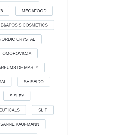
K8
MEGAFOOD
IE&APOS;S COSMETICS
NORDIC CRYSTAL
OMOROVICZA
ARFUMS DE MARLY
SAI
SHISEIDO
SISLEY
EUTICALS
SLIP
USANNE KAUFMANN