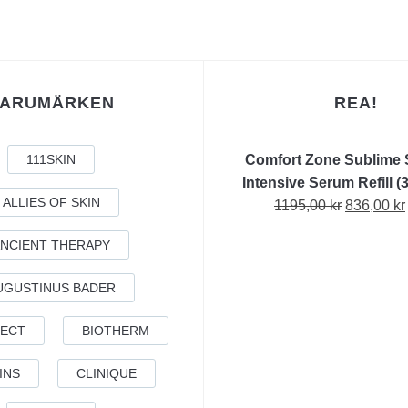
VARUMÄRKEN
REA!
111SKIN
Comfort Zone Sublime 
Intensive Serum Refill (
ALLIES OF SKIN
Det
1195,00
kr
836,00
kr
ursprungl
NCIENT THERAPY
priset
var:
UGUSTINUS BADER
1195,00 kr
FECT
BIOTHERM
INS
CLINIQUE