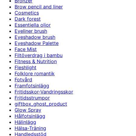
Bronzer
Brow pencil and liner
Cosmetics
Dark forest
Essentiella oljor
Eyeliner brush
Eyeshadow brush
Eyeshadow Palette
Face Mist
Filtöverdrag i bambu
Fitness & Nutrition
Fleshlight
Folklore romantik
Fotvård
Framfotsinlägg
Fritidsskor-Vandringsskor
Fritidsstrumpor
giftbox_ghost_product
Glow Spray
Hålfotsinlägg
Hälinlägg
Hälsa-Träning
Handledsstöd