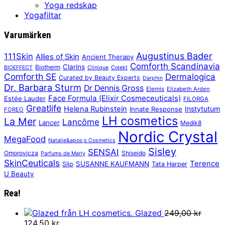
Yoga redskap
Yogafiltar
Varumärken
Augustinus Bader
111Skin
Allies of Skin
Ancient Therapy
Comforth Scandinavia
Clarins
Biotherm
BIOEFFECT
Clinique
Colekt
Comforth SE
Dermalogica
Curated by Beauty Experts
Darphin
Dr. Barbara Sturm
Dr Dennis Gross
Elemis
Elizabeth Arden
Face Formula (Elixir Cosmeceuticals)
Estée Lauder
FILORGA
Greatlife
Helena Rubinstein
Instytutum
Innate Response
FOREO
LH cosmetics
La Mer
Lancôme
Lancer
Medik8
Nordic Crystal
MegaFood
Natalie&apos;s Cosmetics
Sisley
SENSAI
Omorovicza
Shiseido
Parfums de Marly
SkinCeuticals
Terence
SUSANNE KAUFMANN
Slip
Tata Harper
U Beauty
Rea!
Glazed
249,00
kr
Det
Det
124,50
kr