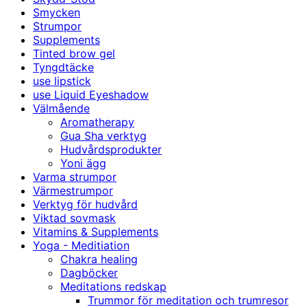
Smycken
Strumpor
Supplements
Tinted brow gel
Tyngdtäcke
use lipstick
use Liquid Eyeshadow
Välmående
Aromatherapy
Gua Sha verktyg
Hudvårdsprodukter
Yoni ägg
Varma strumpor
Värmestrumpor
Verktyg för hudvård
Viktad sovmask
Vitamins & Supplements
Yoga - Meditiation
Chakra healing
Dagböcker
Meditations redskap
Trummor för meditation och trumresor