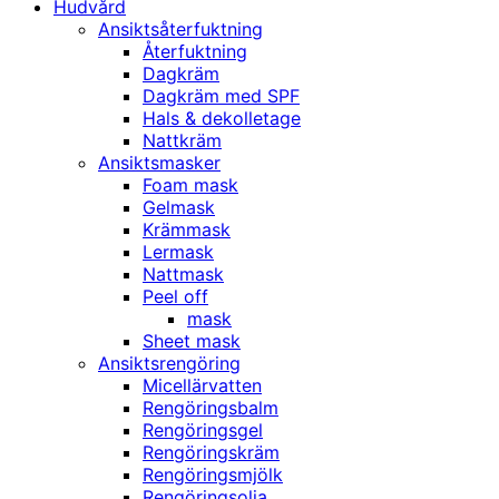
Hudvård
Ansiktsåterfuktning
Återfuktning
Dagkräm
Dagkräm med SPF
Hals & dekolletage
Nattkräm
Ansiktsmasker
Foam mask
Gelmask
Krämmask
Lermask
Nattmask
Peel off
mask
Sheet mask
Ansiktsrengöring
Micellärvatten
Rengöringsbalm
Rengöringsgel
Rengöringskräm
Rengöringsmjölk
Rengöringsolja