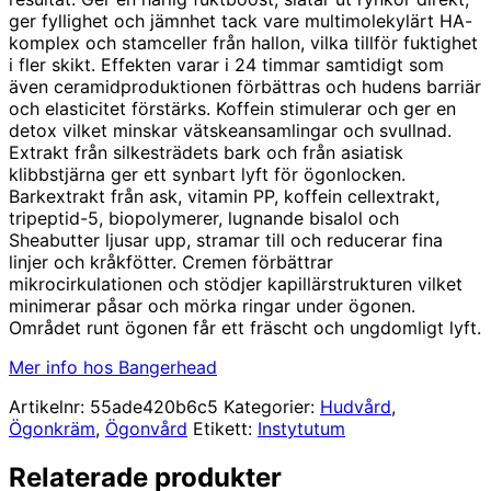
ger fyllighet och jämnhet tack vare multimolekylärt HA-
komplex och stamceller från hallon, vilka tillför fuktighet
i fler skikt. Effekten varar i 24 timmar samtidigt som
även ceramidproduktionen förbättras och hudens barriär
och elasticitet förstärks. Koffein stimulerar och ger en
detox vilket minskar vätskeansamlingar och svullnad.
Extrakt från silkesträdets bark och från asiatisk
klibbstjärna ger ett synbart lyft för ögonlocken.
Barkextrakt från ask, vitamin PP, koffein cellextrakt,
tripeptid-5, biopolymerer, lugnande bisalol och
Sheabutter ljusar upp, stramar till och reducerar fina
linjer och kråkfötter. Cremen förbättrar
mikrocirkulationen och stödjer kapillärstrukturen vilket
minimerar påsar och mörka ringar under ögonen.
Området runt ögonen får ett fräscht och ungdomligt lyft.
Mer info hos Bangerhead
Artikelnr:
55ade420b6c5
Kategorier:
Hudvård
,
Ögonkräm
,
Ögonvård
Etikett:
Instytutum
Relaterade produkter