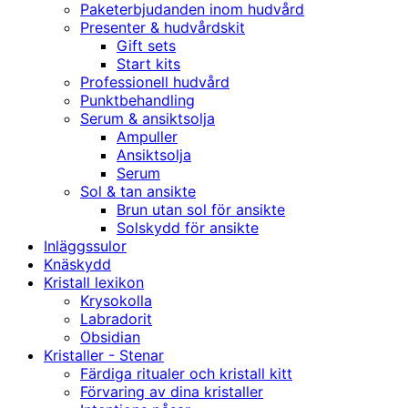
Paketerbjudanden inom hudvård
Presenter & hudvårdskit
Gift sets
Start kits
Professionell hudvård
Punktbehandling
Serum & ansiktsolja
Ampuller
Ansiktsolja
Serum
Sol & tan ansikte
Brun utan sol för ansikte
Solskydd för ansikte
Inläggssulor
Knäskydd
Kristall lexikon
Krysokolla
Labradorit
Obsidian
Kristaller - Stenar
Färdiga ritualer och kristall kitt
Förvaring av dina kristaller