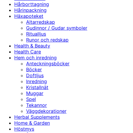
Hårborttagning
Hårinpackning
Häxapoteket
Altarredskap
Gudinnor / Gudar symboler
Ritualljus
Runor och redskap
Health & Beauty
Health Care
Hem och inredning
Anteckningsböcker
Böcker
Doftljus
Inredning
Kristallnät
Muggar
Spel
Tekannor
Väggdekorationer
Herbal Supplements
Home & Garden
Höstmys