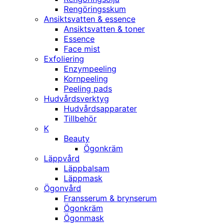
Rengöringsskum
Ansiktsvatten & essence
Ansiktsvatten & toner
Essence
Face mist
Exfoliering
Enzympeeling
Kornpeeling
Peeling pads
Hudvårdsverktyg
Hudvårdsapparater
Tillbehör
K
Beauty
Ögonkräm
Läppvård
Läppbalsam
Läppmask
Ögonvård
Fransserum & brynserum
Ögonkräm
Ögonmask