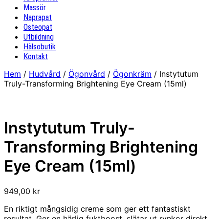
Massör
Naprapat
Osteopat
Utbildning
Hälsobutik
Kontakt
Hem
/
Hudvård
/
Ögonvård
/
Ögonkräm
/ Instytutum
Truly-Transforming Brightening Eye Cream (15ml)
Instytutum Truly-
Transforming Brightening
Eye Cream (15ml)
949,00
kr
En riktigt mångsidig creme som ger ett fantastiskt
resultat. Ger en härlig fuktboost, slätar ut rynkor direkt,