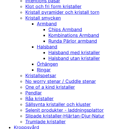
Intentions påsar
Klot och fri form kristaller
Kristall pyramider och kristall torn
Kristall smycken
Armband
Chips Armband
Kombinations Armband
Runda Pärlor armband
Halsband
Halsband med kristaller
Halsband utan kristaller
Örhängen
Ringar
Kristallspetsar
No worry stenar / Cuddle stenar
One of a kind kristaller
Pendlar
Råa kristaller
Sällsynta kristaller och kluster
Selenit produkter - laddningsplattor
Slipade kristaller-Hjärtan-Djur-Natur
Trumlade kristaller
Kroppsvård