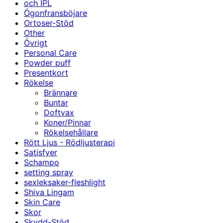
och IPL
Ögonfransböjare
Ortoser-Stöd
Other
Övrigt
Personal Care
Powder puff
Presentkort
Rökelse
Brännare
Buntar
Doftvax
Koner/Pinnar
Rökelsehållare
Rött Ljus - Rödljusterapi
Satisfyer
Schampo
setting spray
sexleksaker-fleshlight
Shiva Lingam
Skin Care
Skor
Skydd-Stöd