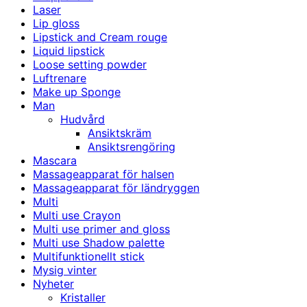
Laser
Lip gloss
Lipstick and Cream rouge
Liquid lipstick
Loose setting powder
Luftrenare
Make up Sponge
Man
Hudvård
Ansiktskräm
Ansiktsrengöring
Mascara
Massageapparat för halsen
Massageapparat för ländryggen
Multi
Multi use Crayon
Multi use primer and gloss
Multi use Shadow palette
Multifunktionellt stick
Mysig vinter
Nyheter
Kristaller