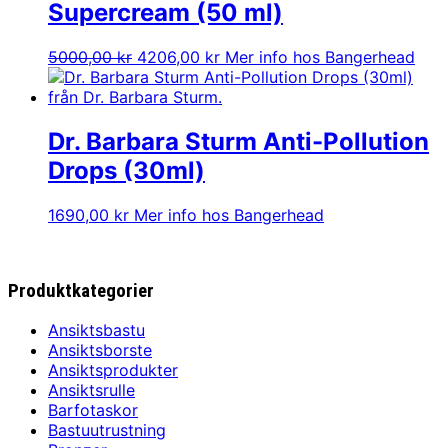
Supercream (50 ml)
Det
Det
5000,00
kr
4206,00
kr
Mer info hos Bangerhead
ursprungliga
nuvarande
priset
priset
var:
är:
5000,00 kr.
4206,00 kr.
Dr. Barbara Sturm Anti-Pollution
Drops (30ml)
1690,00
kr
Mer info hos Bangerhead
Produktkategorier
Ansiktsbastu
Ansiktsborste
Ansiktsprodukter
Ansiktsrulle
Barfotaskor
Bastuutrustning