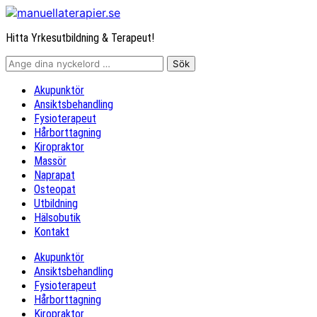
Hitta Yrkesutbildning & Terapeut!
Akupunktör
Ansiktsbehandling
Fysioterapeut
Hårborttagning
Kiropraktor
Massör
Naprapat
Osteopat
Utbildning
Hälsobutik
Kontakt
Akupunktör
Ansiktsbehandling
Fysioterapeut
Hårborttagning
Kiropraktor