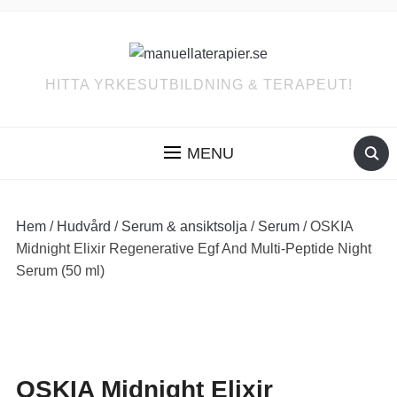
HITTA YRKESUTBILDNING & TERAPEUT!
MENU
Hem
/
Hudvård
/
Serum & ansiktsolja
/
Serum
/ OSKIA
Midnight Elixir Regenerative Egf And Multi-Peptide Night
Serum (50 ml)
OSKIA Midnight Elixir