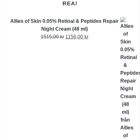
REA!
Allies of Skin 0.05% Retinal & Peptides Repair
Night Cream (48 ml)
Det
Det
1515,00
kr
1156,00
kr
ursprungliga
nuvarande
priset
priset
var:
är:
1515,00 kr.
1156,00 kr.