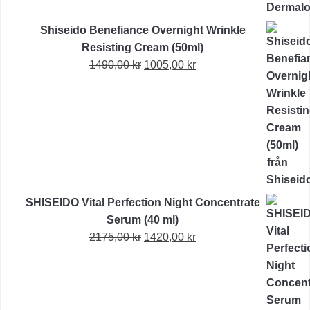
Shiseido Benefiance Overnight Wrinkle
Resisting Cream (50ml)
Det
Det
1490,00
kr
1005,00
kr
ursprungliga
nuvarande
priset
priset
var:
är:
1490,00 kr.
1005,00 kr.
SHISEIDO Vital Perfection Night Concentrate
Serum (40 ml)
Det
Det
2175,00
kr
1420,00
kr
ursprungliga
nuvarande
priset
priset
var:
är:
2175,00 kr.
1420,00 kr.