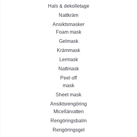
Hals & dekolletage
Nattkräm
Ansiktsmasker
Foam mask
Gelmask
Krämmask
Lermask
Nattmask
Peel off
mask
Sheet mask
Ansiktsrengöring
Micellärvatten
Rengöringsbalm
Rengöringsgel