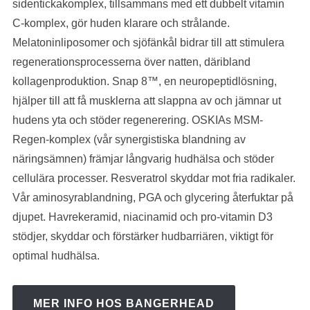
sidentickakomplex, tillsammans med ett dubbelt vitamin
C-komplex, gör huden klarare och strålande.
Melatoninliposomer och sjöfänkål bidrar till att stimulera
regenerationsprocesserna över natten, däribland
kollagenproduktion. Snap 8™, en neuropeptidlösning,
hjälper till att få musklerna att slappna av och jämnar ut
hudens yta och stöder regenerering. OSKIAs MSM-
Regen-komplex (vår synergistiska blandning av
näringsämnen) främjar långvarig hudhälsa och stöder
cellulära processer. Resveratrol skyddar mot fria radikaler.
Vår aminosyrablandning, PGA och glycering återfuktar på
djupet. Havrekeramid, niacinamid och pro-vitamin D3
stödjer, skyddar och förstärker hudbarriären, viktigt för
optimal hudhälsa.
MER INFO HOS BANGERHEAD