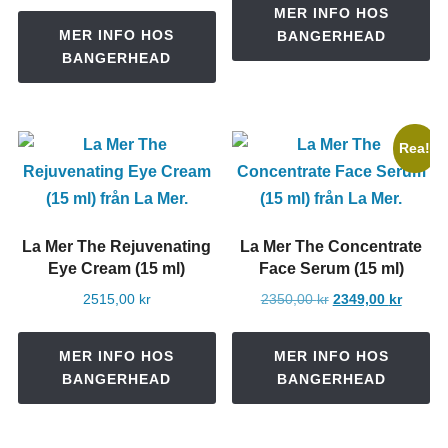
MER INFO HOS
MER INFO HOS
BANGERHEAD
BANGERHEAD
Rea!
La Mer The Rejuvenating
La Mer The Concentrate
Eye Cream (15 ml)
Face Serum (15 ml)
Det
Det
2515,00
kr
2350,00
kr
2349,00
kr
ursprungliga
nuvara
priset
priset
MER INFO HOS
MER INFO HOS
var:
är:
BANGERHEAD
BANGERHEAD
2350,00 kr.
2349,00