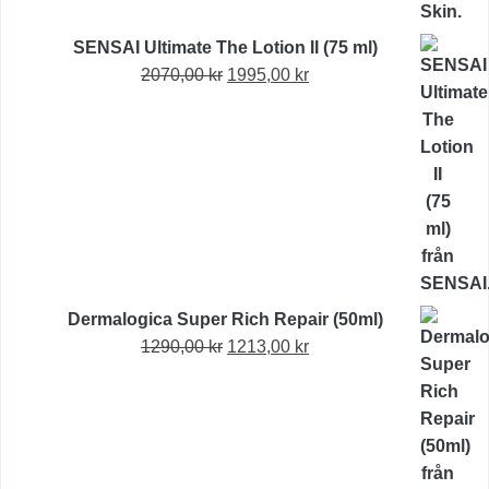
SENSAI Ultimate The Lotion II (75 ml)
Det
Det
2070,00
kr
1995,00
kr
ursprungliga
nuvarande
priset
priset
var:
är:
2070,00 kr.
1995,00 kr.
Dermalogica Super Rich Repair (50ml)
Det
Det
1290,00
kr
1213,00
kr
ursprungliga
nuvarande
priset
priset
var:
är:
1290,00 kr.
1213,00 kr.