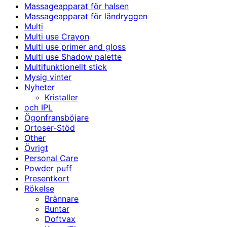
Massageapparat för halsen
Massageapparat för ländryggen
Multi
Multi use Crayon
Multi use primer and gloss
Multi use Shadow palette
Multifunktionellt stick
Mysig vinter
Nyheter
Kristaller
och IPL
Ögonfransböjare
Ortoser-Stöd
Other
Övrigt
Personal Care
Powder puff
Presentkort
Rökelse
Brännare
Buntar
Doftvax