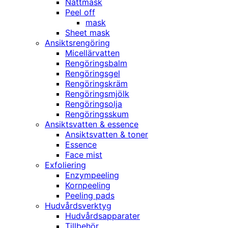
Nattmask
Peel off
mask
Sheet mask
Ansiktsrengöring
Micellärvatten
Rengöringsbalm
Rengöringsgel
Rengöringskräm
Rengöringsmjölk
Rengöringsolja
Rengöringsskum
Ansiktsvatten & essence
Ansiktsvatten & toner
Essence
Face mist
Exfoliering
Enzympeeling
Kornpeeling
Peeling pads
Hudvårdsverktyg
Hudvårdsapparater
Tillbehör