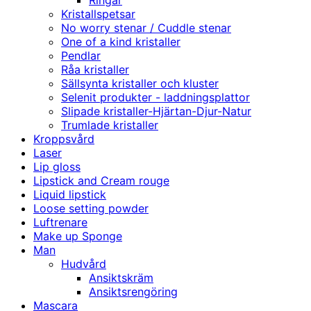
Ringar
Kristallspetsar
No worry stenar / Cuddle stenar
One of a kind kristaller
Pendlar
Råa kristaller
Sällsynta kristaller och kluster
Selenit produkter - laddningsplattor
Slipade kristaller-Hjärtan-Djur-Natur
Trumlade kristaller
Kroppsvård
Laser
Lip gloss
Lipstick and Cream rouge
Liquid lipstick
Loose setting powder
Luftrenare
Make up Sponge
Man
Hudvård
Ansiktskräm
Ansiktsrengöring
Mascara