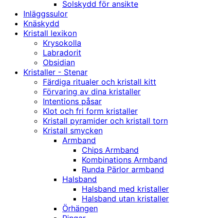
Solskydd för ansikte
Inläggssulor
Knäskydd
Kristall lexikon
Krysokolla
Labradorit
Obsidian
Kristaller - Stenar
Färdiga ritualer och kristall kitt
Förvaring av dina kristaller
Intentions påsar
Klot och fri form kristaller
Kristall pyramider och kristall torn
Kristall smycken
Armband
Chips Armband
Kombinations Armband
Runda Pärlor armband
Halsband
Halsband med kristaller
Halsband utan kristaller
Örhängen