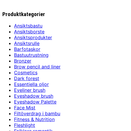
Produktkategorier
Ansiktsbastu
Ansiktsborste
Ansiktsprodukter
Ansiktsrulle
Barfotaskor
Bastuutrustning
Bronzer
Brow pencil and liner
Cosmetics
Dark forest
Essentiella oljor
Eyeliner brush
Eyeshadow brush
Eyeshadow Palette
Face Mist
Filtöverdrag i bambu
Fitness & Nutrition
Fleshlight