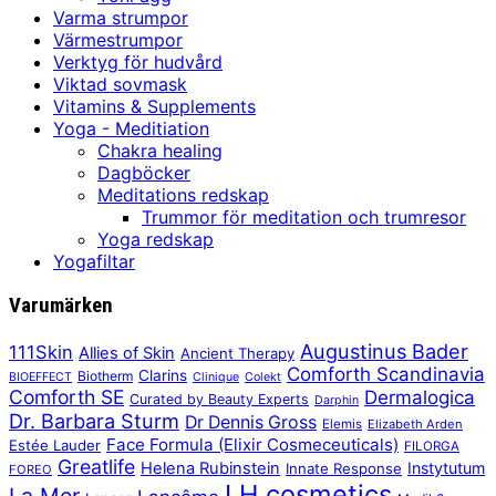
Varma strumpor
Värmestrumpor
Verktyg för hudvård
Viktad sovmask
Vitamins & Supplements
Yoga - Meditiation
Chakra healing
Dagböcker
Meditations redskap
Trummor för meditation och trumresor
Yoga redskap
Yogafiltar
Varumärken
Augustinus Bader
111Skin
Allies of Skin
Ancient Therapy
Comforth Scandinavia
Clarins
Biotherm
BIOEFFECT
Clinique
Colekt
Comforth SE
Dermalogica
Curated by Beauty Experts
Darphin
Dr. Barbara Sturm
Dr Dennis Gross
Elemis
Elizabeth Arden
Face Formula (Elixir Cosmeceuticals)
Estée Lauder
FILORGA
Greatlife
Helena Rubinstein
Instytutum
Innate Response
FOREO
LH cosmetics
La Mer