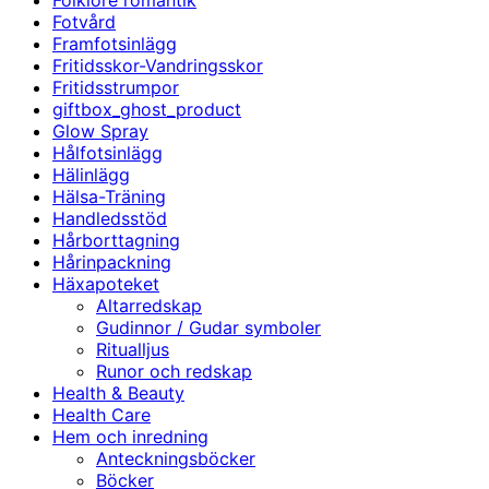
Folklore romantik
Fotvård
Framfotsinlägg
Fritidsskor-Vandringsskor
Fritidsstrumpor
giftbox_ghost_product
Glow Spray
Hålfotsinlägg
Hälinlägg
Hälsa-Träning
Handledsstöd
Hårborttagning
Hårinpackning
Häxapoteket
Altarredskap
Gudinnor / Gudar symboler
Ritualljus
Runor och redskap
Health & Beauty
Health Care
Hem och inredning
Anteckningsböcker
Böcker