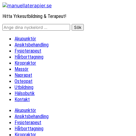
Hitta Yrkesutbildning & Terapeut!
Akupunktör
Ansiktsbehandling
Fysioterapeut
Hårborttagning
Kiropraktor
Massör
Naprapat
Osteopat
Utbildning
Hälsobutik
Kontakt
Akupunktör
Ansiktsbehandling
Fysioterapeut
Hårborttagning
Kiropraktor