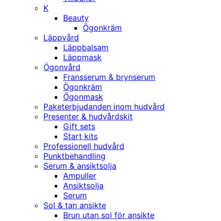
K
Beauty
Ögonkräm
Läppvård
Läppbalsam
Läppmask
Ögonvård
Fransserum & brynserum
Ögonkräm
Ögonmask
Paketerbjudanden inom hudvård
Presenter & hudvårdskit
Gift sets
Start kits
Professionell hudvård
Punktbehandling
Serum & ansiktsolja
Ampuller
Ansiktsolja
Serum
Sol & tan ansikte
Brun utan sol för ansikte