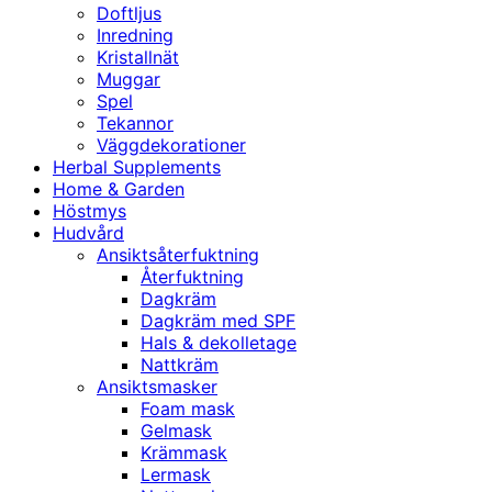
Doftljus
Inredning
Kristallnät
Muggar
Spel
Tekannor
Väggdekorationer
Herbal Supplements
Home & Garden
Höstmys
Hudvård
Ansiktsåterfuktning
Återfuktning
Dagkräm
Dagkräm med SPF
Hals & dekolletage
Nattkräm
Ansiktsmasker
Foam mask
Gelmask
Krämmask
Lermask