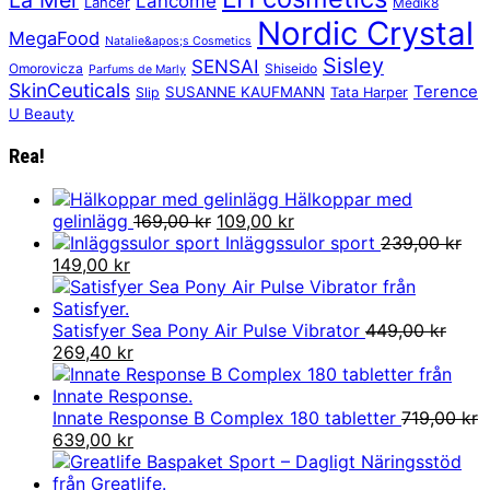
Lancôme
Lancer
Medik8
Nordic Crystal
MegaFood
Natalie&apos;s Cosmetics
Sisley
SENSAI
Omorovicza
Shiseido
Parfums de Marly
SkinCeuticals
Terence
SUSANNE KAUFMANN
Slip
Tata Harper
U Beauty
Rea!
Hälkoppar med
Det
Det
gelinlägg
169,00
kr
109,00
kr
ursprungliga
nuvarande
Inläggssulor sport
239,00
kr
Det
Det
priset
priset
149,00
kr
ursprungliga
nuvarande
var:
är:
priset
priset
169,00 kr.
109,00 kr.
var:
är:
Satisfyer Sea Pony Air Pulse Vibrator
449,00
kr
239,00 kr.
Det
149,00 kr.
Det
269,40
kr
ursprungliga
nuvarande
priset
priset
var:
är:
Innate Response B Complex 180 tabletter
719,00
kr
449,00 kr.
Det
269,40 kr.
Det
639,00
kr
ursprungliga
nuvarande
priset
priset