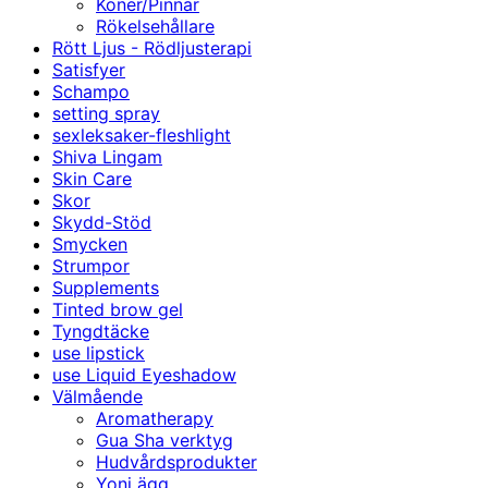
Koner/Pinnar
Rökelsehållare
Rött Ljus - Rödljusterapi
Satisfyer
Schampo
setting spray
sexleksaker-fleshlight
Shiva Lingam
Skin Care
Skor
Skydd-Stöd
Smycken
Strumpor
Supplements
Tinted brow gel
Tyngdtäcke
use lipstick
use Liquid Eyeshadow
Välmående
Aromatherapy
Gua Sha verktyg
Hudvårdsprodukter
Yoni ägg