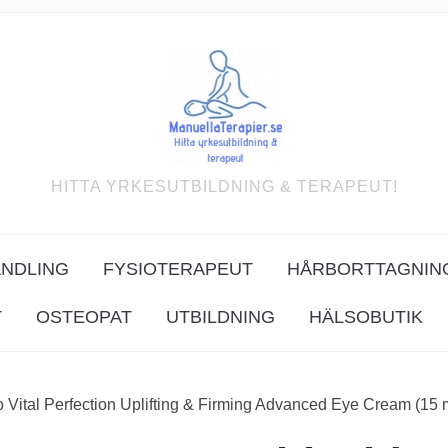
HITTA YRKESUTBILDNING & TERAPEUT!
ANDLING
FYSIOTERAPEUT
HÅRBORTTAGNIN
T
OSTEOPAT
UTBILDNING
HÄLSOBUTIK
o Vital Perfection Uplifting & Firming Advanced Eye Cream (15 