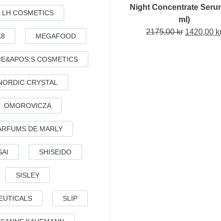
Night Concentrate Seru
LH COSMETICS
ml)
Det
2175,00
kr
1420,00
k
K8
MEGAFOOD
ursprungl
priset
IE&APOS;S COSMETICS
var:
2175,00 kr
NORDIC CRYSTAL
OMOROVICZA
ARFUMS DE MARLY
SAI
SHISEIDO
SISLEY
EUTICALS
SLIP