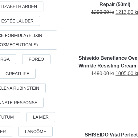
Repair (50ml)
ELIZABETH ARDEN
Det
1290,00
kr
1213,00
k
ursprungl
ESTÉE LAUDER
priset
var:
E FORMULA (ELIXIR
1290,00 kr
OSMECEUTICALS)
Shiseido Benefiance Ove
ORGA
FOREO
Wrinkle Resisting Cream 
Det
1490,00
kr
1005,00
k
GREATLIFE
ursprungl
ELENA RUBINSTEIN
priset
var:
NNATE RESPONSE
1490,00 kr
TUTUM
LA MER
ER
LANCÔME
SHISEIDO Vital Perfect