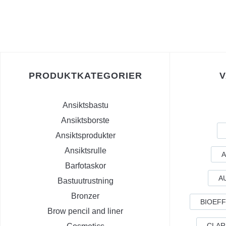
PRODUKTKATEGORIER
Ansiktsbastu
Ansiktsborste
Ansiktsprodukter
Ansiktsrulle
A
Barfotaskor
A
Bastuutrustning
Bronzer
BIOEF
Brow pencil and liner
CLAR