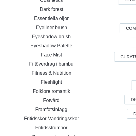
Cosmetics
Dark forest
Essentiella oljor
Eyeliner brush
COM
Eyeshadow brush
Eyeshadow Palette
Face Mist
CURAT
Filtöverdrag i bambu
Fitness & Nutrition
Fleshlight
Folklore romantik
D
Fotvård
Framfotsinlägg
D
Fritidsskor-Vandringsskor
Fritidsstrumpor