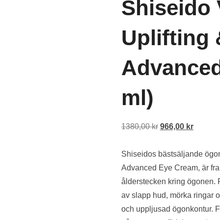
Shiseido 
Uplifting
Advanced
ml)
Det
Det
1380,00
kr
966,00
kr
ursprungliga
nuvara
priset
priset
Shiseidos bästsäljande ögonk
var:
är:
Advanced Eye Cream, är framt
1380,00 kr.
966,00 
ålderstecken kring ögonen. R
av slapp hud, mörka ringar o
och uppljusad ögonkontur. Fo