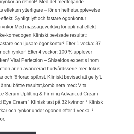
rynkor än retinol². Med det medföljande
effekten ytterligare – för en helhetsupplevelse
fekt. Synligt lyft och fastare ögonkontur
rynkor Med massageverktyg för optimal effekt
cke-komedogen Kliniskt bevisade resultat:
stare och ljusare ögonkontur³ Efter 1 vecka: 87
 och rynkor³ Efter 4 veckor: 100 % upplever
cken³ Vital Perfection – Shiseidos expertis inom
rfection är en avancerad hudvårdsserie med fokus
 och förlorad spänst. Kliniskt bevisad att ge lyft,
r ännu bättre resultat,kombinera med: Vital
nce Serum Uplifting & Firming Advanced Cream
 Eye Cream ¹ Klinisk test på 32 kvinnor. ² Klinisk
rkar och rynkor under ögonen efter 1 vecka. ³
or.