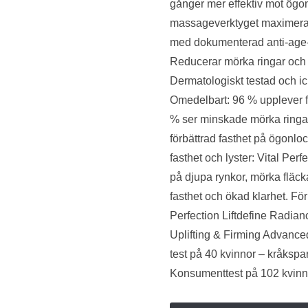
gånger mer effektiv mot ögon
massageverktyget maximeras 
med dokumenterad anti-age-ef
Reducerar mörka ringar och 
Dermatologiskt testad och i
Omedelbart: 96 % upplever fa
% ser minskade mörka ringar
förbättrad fasthet på ögonlo
fasthet och lyster: Vital Pe
på djupa rynkor, mörka fläckar
fasthet och ökad klarhet. Fö
Perfection Liftdefine Radia
Uplifting & Firming Advanced
test på 40 kvinnor – kråkspa
Konsumenttest på 102 kvinn