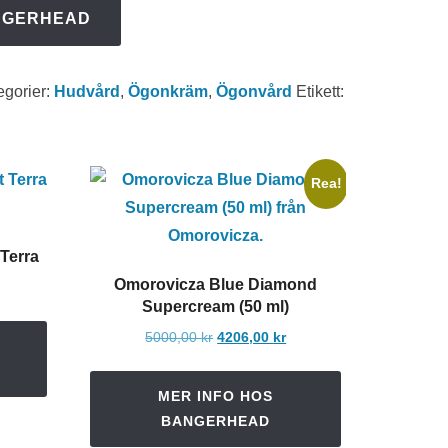
NGERHEAD
egorier:
Hudvård
,
Ögonkräm
,
Ögonvård
Etikett:
Rea!
Terra
Omorovicza Blue Diamond
Supercream (50 ml)
Det
Det
5000,00
kr
4206,00
kr
ursprungliga
nuvarande
priset
priset
MER INFO HOS
var:
är:
BANGERHEAD
5000,00 kr.
4206,00 kr.