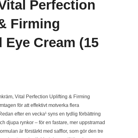
Vital Perfection
 & Firming
 Eye Cream (15
nde
räm, Vital Perfection Uplifting & Firming
agen för att effektivt motverka flera
kr.
edan efter en vecka¹ syns en tydlig förbättring
ch djupa rynkor – för en fastare, mer uppstramad
rmulan är förstärkt med safflor, som gör den tre