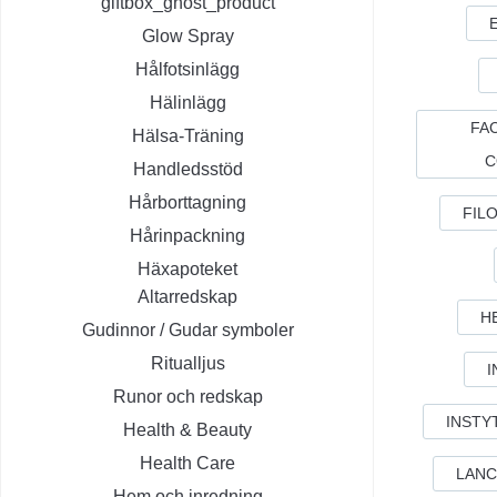
giftbox_ghost_product
Glow Spray
Hålfotsinlägg
Hälinlägg
FAC
Hälsa-Träning
C
Handledsstöd
Hårborttagning
FIL
Hårinpackning
Häxapoteket
Altarredskap
H
Gudinnor / Gudar symboler
Ritualljus
I
Runor och redskap
INSTY
Health & Beauty
Health Care
LANC
Hem och inredning