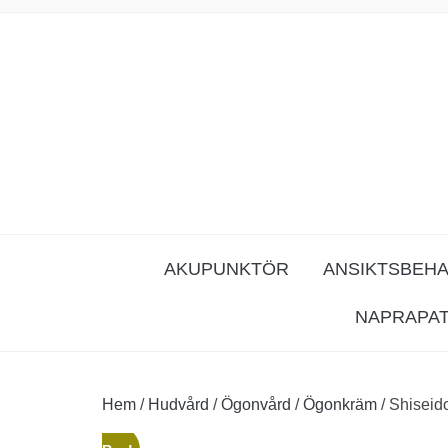
AKUPUNKTÖR
ANSIKTSBEH
NAPRAPA
Hem
/
Hudvård
/
Ögonvård
/
Ögonkräm
/ Shiseid