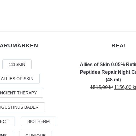
VARUMÄRKEN
REA!
111SKIN
Allies of Skin 0.05% Reti
Peptides Repair Night 
ALLIES OF SKIN
(48 ml)
Det
1515,00
kr
1156,00
k
NCIENT THERAPY
ursprungl
priset
UGUSTINUS BADER
var:
1515,00 kr
FECT
BIOTHERM
INS
CLINIQUE