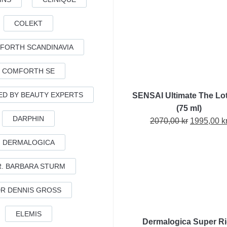
COLEKT
FORTH SCANDINAVIA
COMFORTH SE
ED BY BEAUTY EXPERTS
SENSAI Ultimate The Loti
(75 ml)
DARPHIN
Det
2070,00
kr
1995,00
k
ursprungl
DERMALOGICA
priset
var:
R. BARBARA STURM
2070,00 kr
R DENNIS GROSS
ELEMIS
Dermalogica Super R