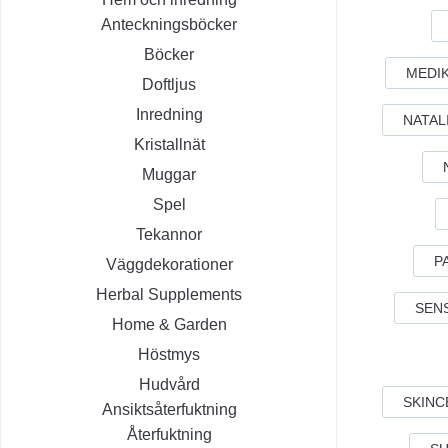
Anteckningsböcker
Böcker
MEDI
Doftljus
Inredning
NATAL
Kristallnät
Muggar
Spel
Tekannor
P
Väggdekorationer
Herbal Supplements
SEN
Home & Garden
Höstmys
Hudvård
SKINC
Ansiktsåterfuktning
Återfuktning