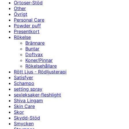
Ortoser-Stöd
Other
Övrigt
Personal Care
Powder puff
Presentkort
Rökelse
Brännare
Buntar
Doftvax
Koner/Pinnar
Rökelsehållare
Rött Ljus - Rödljusterapi
Satisfyer
Schampo
setting spray
sexleksaker-fleshlight
Shiva Lingam
Skin Care
Skor
Skydd-Stöd
Smycken