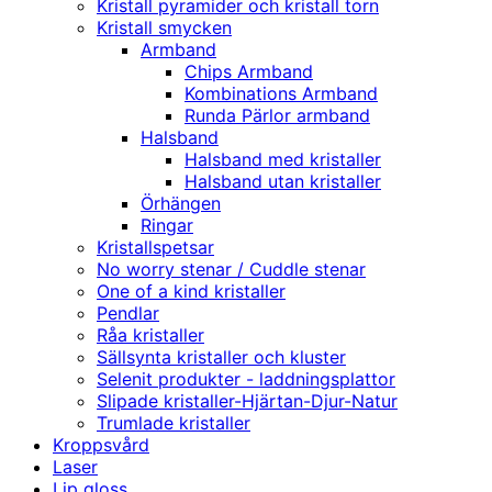
Kristall pyramider och kristall torn
Kristall smycken
Armband
Chips Armband
Kombinations Armband
Runda Pärlor armband
Halsband
Halsband med kristaller
Halsband utan kristaller
Örhängen
Ringar
Kristallspetsar
No worry stenar / Cuddle stenar
One of a kind kristaller
Pendlar
Råa kristaller
Sällsynta kristaller och kluster
Selenit produkter - laddningsplattor
Slipade kristaller-Hjärtan-Djur-Natur
Trumlade kristaller
Kroppsvård
Laser
Lip gloss