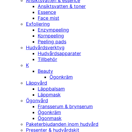
Ansiktsvatten & essence
Ansiktsvatten & toner
Essence
Face mist
Exfoliering
Enzympeeling
Kornpeeling
Peeling pads
Hudvårdsverktyg
Hudvårdsapparater
Tillbehör
K
Beauty
Ögonkräm
Läppvård
Läppbalsam
Läppmask
Ögonvård
Fransserum & brynserum
Ögonkräm
Ögonmask
Paketerbjudanden inom hudvård
Presenter & hudvårdskit