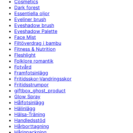
Cosmetics
Dark forest
Essentiella oljor
Eyeliner brush
Eyeshadow brush
Eyeshadow Palette
Face Mist
Filtöverdrag i bambu
Fitness & Nutrition
Fleshlight
Folklore romantik
Fotvård
Framfotsinlägg
Fritidsskor-Vandringsskor
Fritidsstrumpor
giftbox_ghost_product
Glow Spray
Hålfotsinlägg
Hälinlägg
Hälsa-Träning
Handledsstöd
Hårborttagning
Hårinpackning