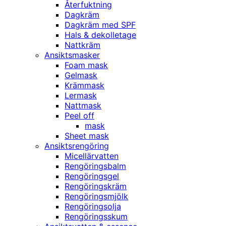
Återfuktning
Dagkräm
Dagkräm med SPF
Hals & dekolletage
Nattkräm
Ansiktsmasker
Foam mask
Gelmask
Krämmask
Lermask
Nattmask
Peel off
mask
Sheet mask
Ansiktsrengöring
Micellärvatten
Rengöringsbalm
Rengöringsgel
Rengöringskräm
Rengöringsmjölk
Rengöringsolja
Rengöringsskum