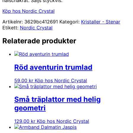
halschakrat. Säljs styckvis.
Köp hos Nordic Crystal
Artikelnr:
3629bc412691
Kategori:
Kristaller - Stenar
Etikett:
Nordic Crystal
Relaterade produkter
Röd aventurin trumlad
59,00
kr
Köp hos Nordic Crystal
Små träplattor med helig
geometri
129,00
kr
Köp hos Nordic Crystal