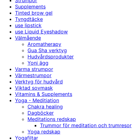
Strumpor
Supplements
Tinted brow gel
Tyngdtäcke
use lipstick
use Liquid Eyeshadow
Välmående
Aromatherapy
Gua Sha verktyg
Hudvårdsprodukter
Yoni ägg
Varma strumpor
Värmestrumpor
Verktyg för hudvård
Viktad sovmask
Vitamins & Supplements
Yoga - Meditiation
Chakra healing
Dagböcker
Meditations redskap
Trummor för meditation och trumresor
Yoga redskap
Yogafiltar