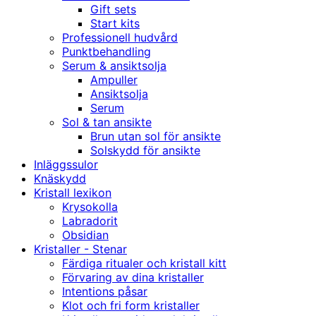
Gift sets
Start kits
Professionell hudvård
Punktbehandling
Serum & ansiktsolja
Ampuller
Ansiktsolja
Serum
Sol & tan ansikte
Brun utan sol för ansikte
Solskydd för ansikte
Inläggssulor
Knäskydd
Kristall lexikon
Krysokolla
Labradorit
Obsidian
Kristaller - Stenar
Färdiga ritualer och kristall kitt
Förvaring av dina kristaller
Intentions påsar
Klot och fri form kristaller