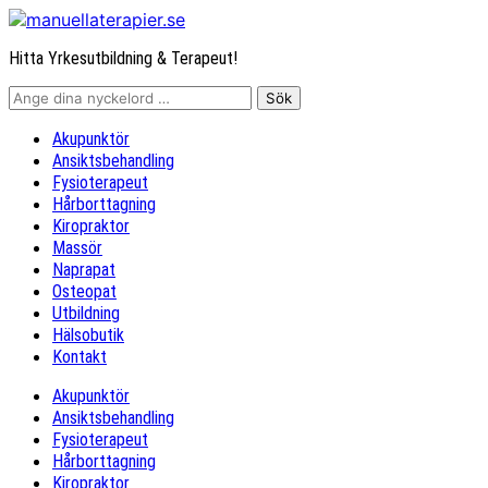
Hitta Yrkesutbildning & Terapeut!
Akupunktör
Ansiktsbehandling
Fysioterapeut
Hårborttagning
Kiropraktor
Massör
Naprapat
Osteopat
Utbildning
Hälsobutik
Kontakt
Akupunktör
Ansiktsbehandling
Fysioterapeut
Hårborttagning
Kiropraktor