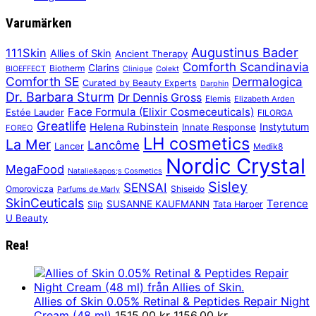
Varumärken
Augustinus Bader
111Skin
Allies of Skin
Ancient Therapy
Comforth Scandinavia
Clarins
Biotherm
BIOEFFECT
Clinique
Colekt
Comforth SE
Dermalogica
Curated by Beauty Experts
Darphin
Dr. Barbara Sturm
Dr Dennis Gross
Elemis
Elizabeth Arden
Face Formula (Elixir Cosmeceuticals)
Estée Lauder
FILORGA
Greatlife
Helena Rubinstein
Instytutum
Innate Response
FOREO
LH cosmetics
La Mer
Lancôme
Lancer
Medik8
Nordic Crystal
MegaFood
Natalie&apos;s Cosmetics
Sisley
SENSAI
Omorovicza
Shiseido
Parfums de Marly
SkinCeuticals
Terence
SUSANNE KAUFMANN
Slip
Tata Harper
U Beauty
Rea!
Allies of Skin 0.05% Retinal & Peptides Repair Night
Det
Det
Cream (48 ml)
1515,00
kr
1156,00
kr