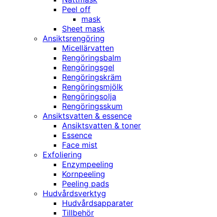
Peel off
mask
Sheet mask
Ansiktsrengöring
Micellärvatten
Rengöringsbalm
Rengöringsgel
Rengöringskräm
Rengöringsmjölk
Rengöringsolja
Rengöringsskum
Ansiktsvatten & essence
Ansiktsvatten & toner
Essence
Face mist
Exfoliering
Enzympeeling
Kornpeeling
Peeling pads
Hudvårdsverktyg
Hudvårdsapparater
Tillbehör