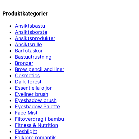
Produktkategorier
Ansiktsbastu
Ansiktsborste
Ansiktsprodukter
Ansiktsrulle
Barfotaskor
Bastuutrustning
Bronzer
Brow pencil and liner
Cosmetics
Dark forest
Essentiella oljor
Eyeliner brush
Eyeshadow brush
Eyeshadow Palette
Face Mist
Filtöverdrag i bambu
Fitness & Nutrition
Fleshlight
Folklore romantik