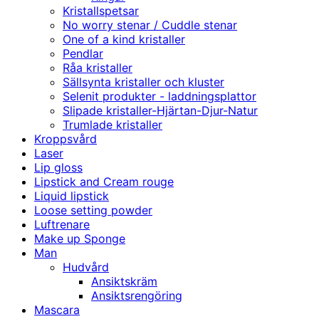
Kristallspetsar
No worry stenar / Cuddle stenar
One of a kind kristaller
Pendlar
Råa kristaller
Sällsynta kristaller och kluster
Selenit produkter - laddningsplattor
Slipade kristaller-Hjärtan-Djur-Natur
Trumlade kristaller
Kroppsvård
Laser
Lip gloss
Lipstick and Cream rouge
Liquid lipstick
Loose setting powder
Luftrenare
Make up Sponge
Man
Hudvård
Ansiktskräm
Ansiktsrengöring
Mascara