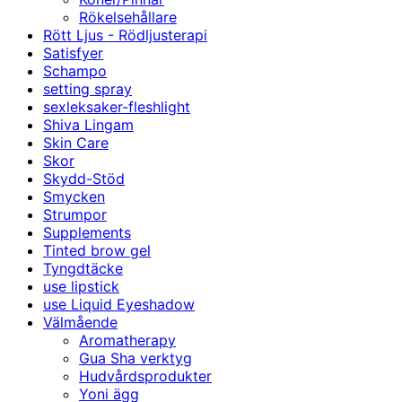
Rökelsehållare
Rött Ljus - Rödljusterapi
Satisfyer
Schampo
setting spray
sexleksaker-fleshlight
Shiva Lingam
Skin Care
Skor
Skydd-Stöd
Smycken
Strumpor
Supplements
Tinted brow gel
Tyngdtäcke
use lipstick
use Liquid Eyeshadow
Välmående
Aromatherapy
Gua Sha verktyg
Hudvårdsprodukter
Yoni ägg