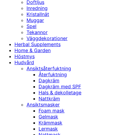
Doftljus
Inredning
Kristallnät
Muggar
Spel
Tekannor
Väggdekorationer
Herbal Supplements
Home & Garden
Höstmys
Hudvård
Ansiktsåterfuktning
Återfuktning
Dagkräm
Dagkräm med SPF
Hals & dekolletage
Nattkräm
Ansiktsmasker
Foam mask
Gelmask
Krämmask
Lermask
Nattmask