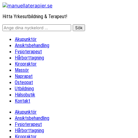
Hitta Yrkesutbildning & Terapeut!
Akupunktör
Ansiktsbehandling
Fysioterapeut
Hårborttagning
Kiropraktor
Massör
Naprapat
Osteopat
Utbildning
Hälsobutik
Kontakt
Akupunktör
Ansiktsbehandling
Fysioterapeut
Hårborttagning
Kiropraktor