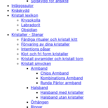
Solskydd för ansikte
Inläggssulor
Knäskydd
Kristall lexikon
Krysokolla
Labradorit
Obsidian
Kristaller - Stenar
Färdiga ritualer och kristall kitt
Förvaring av dina kristaller
Intentions påsar
Klot och fri form kristaller
Kristall pyramider och kristall torn
Kristall smycken
Armband
Chips Armband
Kombinations Armband
Runda Pärlor armband
Halsband
Halsband med kristaller
Halsband utan kristaller
Örhängen
Ringar