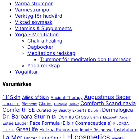
Varma strumpor
Värmestrumpor
Verktyg för hudvård
Viktad sovmask
Vitamins & Supplements
Yoga - Meditiation
Chakra healing
Dagböcker
Meditations redskap
Trummor för meditation och trumresor
Yoga redskap
Yogafiltar
Varumärken
Augustinus Bader
111Skin
Allies of Skin
Ancient Therapy
Comforth Scandinavia
Clarins
Biotherm
BIOEFFECT
Clinique
Colekt
Comforth SE
Dermalogica
Curated by Beauty Experts
Darphin
Dr. Barbara Sturm
Dr Dennis Gross
Elemis
Elizabeth Arden
Face Formula (Elixir Cosmeceuticals)
Estée Lauder
FILORGA
Greatlife
Helena Rubinstein
Instytutum
Innate Response
FOREO
LH cosmetics
La Mer
Lancôme
Lancer
Medik8