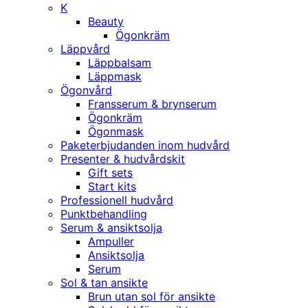
K
Beauty
Ögonkräm
Läppvård
Läppbalsam
Läppmask
Ögonvård
Fransserum & brynserum
Ögonkräm
Ögonmask
Paketerbjudanden inom hudvård
Presenter & hudvårdskit
Gift sets
Start kits
Professionell hudvård
Punktbehandling
Serum & ansiktsolja
Ampuller
Ansiktsolja
Serum
Sol & tan ansikte
Brun utan sol för ansikte