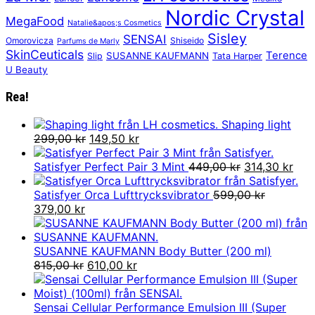
Nordic Crystal
MegaFood
Natalie&apos;s Cosmetics
Sisley
SENSAI
Omorovicza
Shiseido
Parfums de Marly
SkinCeuticals
Terence
SUSANNE KAUFMANN
Slip
Tata Harper
U Beauty
Rea!
Shaping light
Det
Det
299,00
kr
149,50
kr
ursprungliga
nuvarande
priset
priset
Det
Det
Satisfyer Perfect Pair 3 Mint
449,00
kr
314,30
kr
var:
är:
ursprungliga
nuv
299,00 kr.
149,50 kr.
priset
pris
Satisfyer Orca Lufttrycksvibrator
599,00
kr
Det
Det
var:
är:
379,00
kr
ursprungliga
nuvarande
449,00 kr.
314,
priset
priset
var:
är:
SUSANNE KAUFMANN Body Butter (200 ml)
599,00 kr.
379,00 kr.
Det
Det
815,00
kr
610,00
kr
ursprungliga
nuvarande
priset
priset
var:
är:
Sensai Cellular Performance Emulsion III (Super