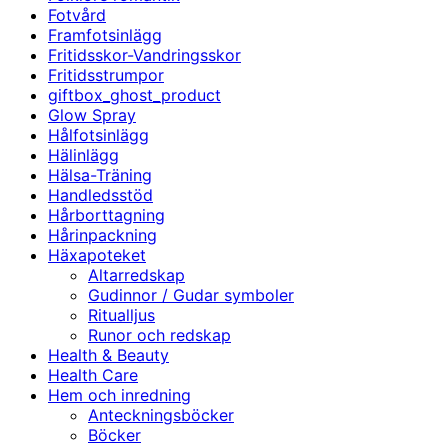
Fotvård
Framfotsinlägg
Fritidsskor-Vandringsskor
Fritidsstrumpor
giftbox_ghost_product
Glow Spray
Hålfotsinlägg
Hälinlägg
Hälsa-Träning
Handledsstöd
Hårborttagning
Hårinpackning
Häxapoteket
Altarredskap
Gudinnor / Gudar symboler
Ritualljus
Runor och redskap
Health & Beauty
Health Care
Hem och inredning
Anteckningsböcker
Böcker