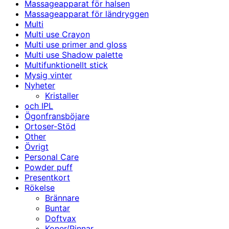
Massageapparat för halsen
Massageapparat för ländryggen
Multi
Multi use Crayon
Multi use primer and gloss
Multi use Shadow palette
Multifunktionellt stick
Mysig vinter
Nyheter
Kristaller
och IPL
Ögonfransböjare
Ortoser-Stöd
Other
Övrigt
Personal Care
Powder puff
Presentkort
Rökelse
Brännare
Buntar
Doftvax
Koner/Pinnar