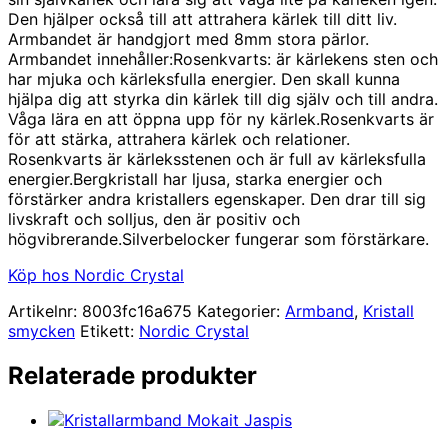
Den hjälper också till att attrahera kärlek till ditt liv.
Armbandet är handgjort med 8mm stora pärlor.
Armbandet innehåller:Rosenkvarts: är kärlekens sten och
har mjuka och kärleksfulla energier. Den skall kunna
hjälpa dig att styrka din kärlek till dig själv och till andra.
Våga lära en att öppna upp för ny kärlek.Rosenkvarts är
för att stärka, attrahera kärlek och relationer.
Rosenkvarts är kärleksstenen och är full av kärleksfulla
energier.Bergkristall har ljusa, starka energier och
förstärker andra kristallers egenskaper. Den drar till sig
livskraft och solljus, den är positiv och
högvibrerande.Silverbelocker fungerar som förstärkare.
Köp hos Nordic Crystal
Artikelnr:
8003fc16a675
Kategorier:
Armband
,
Kristall
smycken
Etikett:
Nordic Crystal
Relaterade produkter