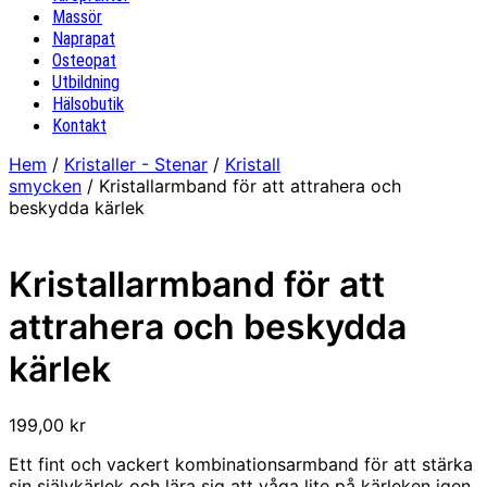
Massör
Naprapat
Osteopat
Utbildning
Hälsobutik
Kontakt
Hem
/
Kristaller - Stenar
/
Kristall
smycken
/ Kristallarmband för att attrahera och
beskydda kärlek
Kristallarmband för att
attrahera och beskydda
kärlek
199,00
kr
Ett fint och vackert kombinationsarmband för att stärka
sin självkärlek och lära sig att våga lite på kärleken igen.